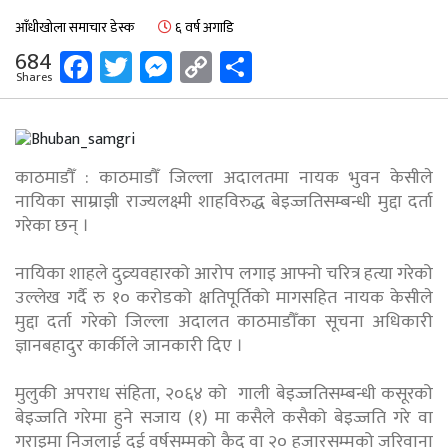
आँधीखोला समाचार डेस्क
६ वर्ष अगाडि
Facebook
Twitter
Messenger
Copy
Share
684
Shares
Link
काठमाडौँ : काठमाडौँ जिल्ला अदालतमा नायक भुवन केसीले
नायिका साम्राज्ञी राज्यलक्ष्मी शाहविरुद्ध बेइज्जतिसम्बन्धी मुद्दा दर्ता
गरेका छन् ।
नायिका शाहले दुव्र्यवहारको आरोप लगाइ आफ्नो चरित्र हत्या गरेको
उल्लेख गर्दै रु १० करोडको क्षतिपूर्तिको मागसहित नायक केसीले
मुद्दा दर्ता गरेको जिल्ला अदालत काठमाडौँका सूचना अधिकारी
ज्ञानबहादुर कार्कीले जानकारी दिए ।
मुलुकी अपराध संहिता, २०६४ को गाली बेइज्जतिसम्बन्धी कसूरको
बेइज्जति गरेमा हुने सजाय (१) मा कसैले कसैको बेइज्जति गरे वा
गराइमा निजलाई दुई वर्षसम्मको कैद वा २० हजारसम्मको जरिवाना