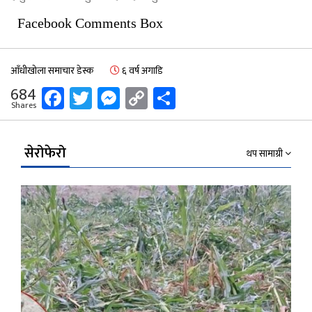
Facebook Comments Box
आँधीखोला समाचार डेस्क
६ वर्ष अगाडि
Facebook
Twitter
Messenger
Copy
Share
684
Shares
Link
सेरोफेरो
थप सामाग्री