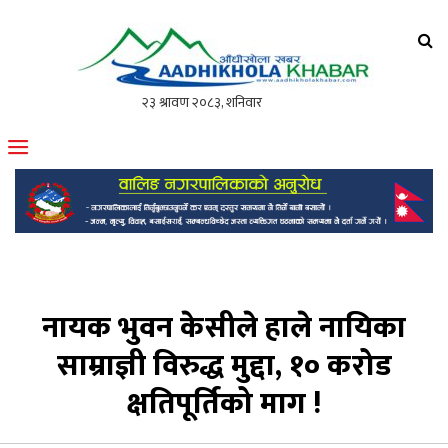
आँधीखोला खवर
मोफसलकै लोकप्रिय अनलाइन पत्रिका
नायक भुवन केसीले हाले नायिका
साम्राज्ञी विरुद्ध मुद्दा, १० करोड
क्षतिपूर्तिको माग !