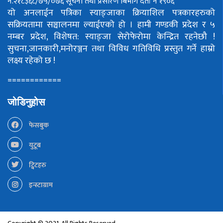
नं.२१८३६८/७५/०७६
सूचना तथा प्रसारण बिभाग दर्ता नं १९०६
यो अनलाईन पत्रिका स्याङ्जाका क्रियाशिल पत्रकारहरुको
सक्रियतामा सञ्चालनमा ल्याईएको हो ।
हामी गण्डकी प्रदेश र ५
नम्बर प्रदेश, विशेषत: स्याङ्जा सेरोफेरोमा केन्द्रित रहनेछौ !
सुचना,जानकारी,मनोरञ्जन तथा विविध गतिविधि प्रस्तुत गर्ने हाम्रो
लक्ष्य रहेको छ !
============
जोडिनुहोस
फेसबुक
युटूब
ट्विटहरु
इन्स्टाग्राम