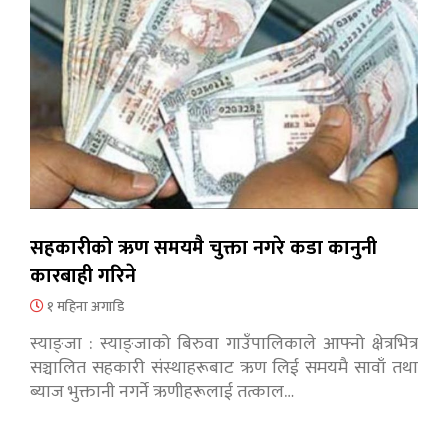
सहकारीको ऋण समयमै चुक्ता नगरे कडा कानुनी
कारबाही गरिने
१ महिना अगाडि
स्याङ्जा : स्याङ्जाको बिरुवा गाउँपालिकाले आफ्नो क्षेत्रभित्र
सञ्चालित सहकारी संस्थाहरूबाट ऋण लिई समयमै सावाँ तथा
ब्याज भुक्तानी नगर्ने ऋणीहरूलाई तत्काल…