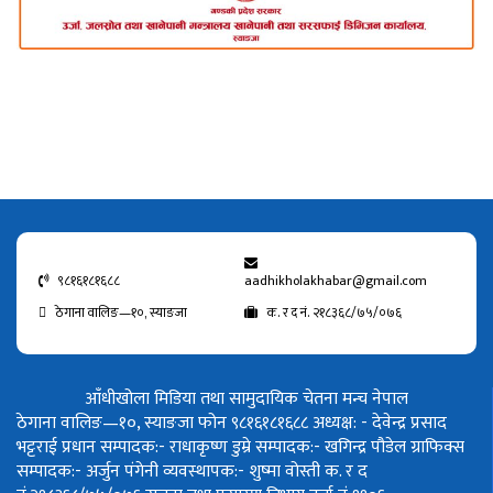
९८१६१८१६८८
aadhikholakhabar@gmail.com
ठेगाना वालिङ—१०, स्याङजा
क. र द नं. २१८३६८/७५/०७६
आँधीखोला मिडिया तथा सामुदायिक चेतना मन्च नेपाल
ठेगाना वालिङ—१०, स्याङजा फोन ९८१६१८१६८८
अध्यक्ष: - देवेन्द्र प्रसाद
भट्टराई
प्रधान सम्पादक:- राधाकृष्ण डुम्रे
सम्पादक:- खगिन्द्र पौडेल
ग्राफिक्स
सम्पादक:- अर्जुन पंगेनी
व्यवस्थापक:- शुष्मा वोस्ती
क. र द