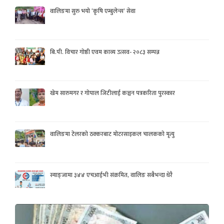
वालिङमा सुरु भयो ‘कृषि एम्बुलेन्स’ सेवा
बि.पी. विचार गोष्ठी एवम काव्य उत्सव- २०८३ सम्पन्न
खेम सारुमगर र गोपाल जिटीलाई कञ्चन पत्रकरिता पुरस्कार
वालिङमा टेलरको ठक्करबाट मोटरसाइकल चालकको मृत्यु
स्याङ्जामा ३४४ एचआईभी संक्रमित, वालिङ सबैभन्दा धेरै