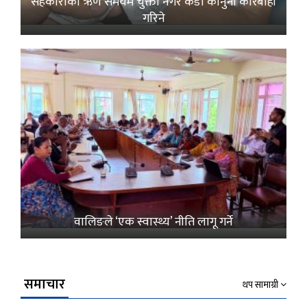
सहकारीको ऋण समयमै चुक्ता नगरे कडा कानुनी कारबाही
गरिने
वालिङले ‘एक स्वास्थ्य’ नीति लागू गर्ने
समाचार
थप सामाग्री