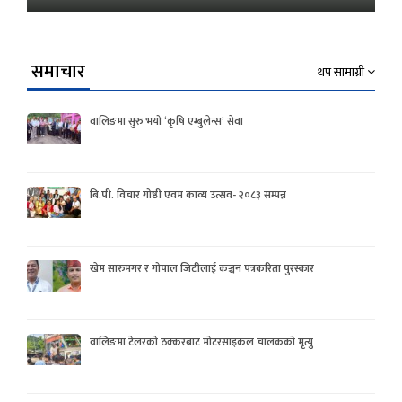
समाचार
थप सामाग्री
वालिङमा सुरु भयो ‘कृषि एम्बुलेन्स’ सेवा
बि.पी. विचार गोष्ठी एवम काव्य उत्सव- २०८३ सम्पन्न
खेम सारुमगर र गोपाल जिटीलाई कञ्चन पत्रकरिता पुरस्कार
वालिङमा टेलरको ठक्करबाट मोटरसाइकल चालकको मृत्यु