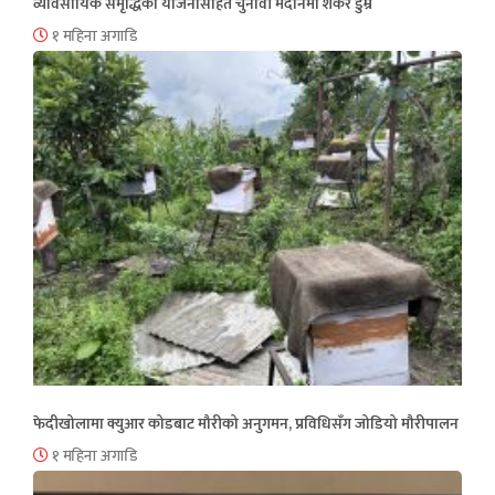
व्यावसायिक समृद्धिको योजनासहित चुनावी मैदानमा शंकर डुम्रे
१ महिना अगाडि
फेदीखोलामा क्युआर कोडबाट मौरीको अनुगमन, प्रविधिसँग जोडियो मौरीपालन
१ महिना अगाडि