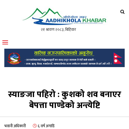
आँधीखोला खवर
मोफसलकै लोकप्रिय अनलाइन पत्रिका
स्याङजा पहिरो : कुशको शव बनाएर
बेपत्ता पाण्डेको अन्त्येष्टि
भवानी अधिकारी
६ वर्ष अगाडि