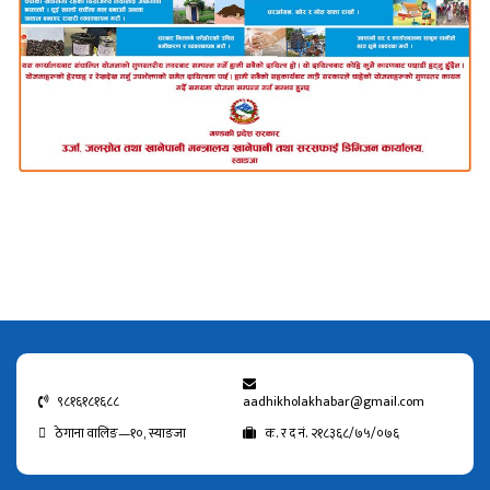
९८१६१८१६८८
aadhikholakhabar@gmail.com
ठेगाना वालिङ—१०, स्याङजा
क. र द नं. २१८३६८/७५/०७६