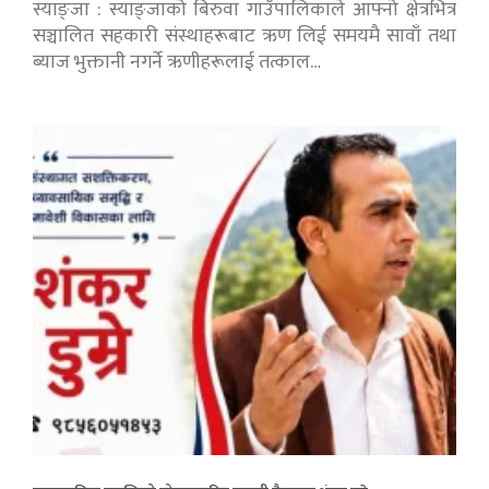
स्याङ्जा : स्याङ्जाको बिरुवा गाउँपालिकाले आफ्नो क्षेत्रभित्र
सञ्चालित सहकारी संस्थाहरूबाट ऋण लिई समयमै सावाँ तथा
ब्याज भुक्तानी नगर्ने ऋणीहरूलाई तत्काल…