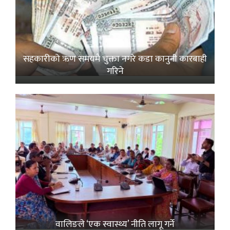
सहकारीको ऋण समयमै चुक्ता नगरे कडा कानुनी कारबाही
गरिने
वालिङले ‘एक स्वास्थ्य’ नीति लागू गर्ने