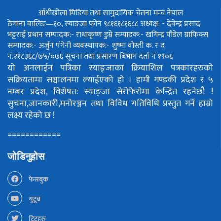
आँधीखोला मिडिया तथा सामुदायिक चेतना मन्च नेपाल
ठेगाना वालिङ—१०, स्याङजा फोन ९८१६१८१६८८
अध्यक्ष: - देवेन्द्र प्रसाद
भट्टराई
प्रधान सम्पादक:- राधाकृष्ण डुम्रे
सम्पादक:- खगिन्द्र पौडेल
ग्राफिक्स
सम्पादक:- अर्जुन पंगेनी
व्यवस्थापक:- शुष्मा वोस्ती
क. र द
नं.२१८३६८/७५/०७६
सूचना तथा प्रसारण बिभाग दर्ता नं १९०६
यो अनलाईन पत्रिका स्याङ्जाका क्रियाशिल पत्रकारहरुको
सक्रियतामा सञ्चालनमा ल्याईएको हो ।
हामी गण्डकी प्रदेश र ५
नम्बर प्रदेश, विशेषत: स्याङ्जा सेरोफेरोमा केन्द्रित रहनेछौ !
सुचना,जानकारी,मनोरञ्जन तथा विविध गतिविधि प्रस्तुत गर्ने हाम्रो
लक्ष्य रहेको छ !
============
जोडिनुहोस
फेसबुक
युटूब
ट्विटहरु