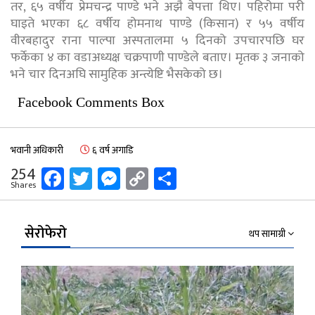
तर, ६५ वर्षीय प्रेमचन्द्र पाण्डे भने अझै बेपत्ता थिए। पहिरोमा परी
घाइते भएका ६८ वर्षीय होमनाथ पाण्डे (किसान) र ५५ वर्षीय
वीरबहादुर राना पाल्पा अस्पतालमा ५ दिनको उपचारपछि घर
फर्केका ४ का वडाअध्यक्ष चक्रपाणी पाण्डेले बताए। मृतक ३ जनाको
भने चार दिनअघि सामुहिक अन्त्येष्टि भैसकेको छ।
Facebook Comments Box
भवानी अधिकारी
६ वर्ष अगाडि
Facebook
Twitter
Messenger
Copy
Share
254
Shares
Link
सेरोफेरो
थप सामाग्री