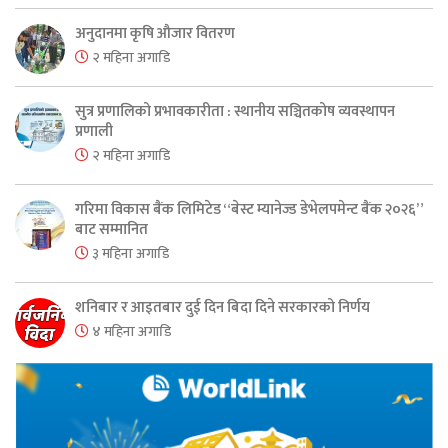
अनुदानमा कृषि औजार वितरण
२ महिना अगाडि
सुत्र प्रणालिको प्रभावकारीता : स्थानीय सञ्चितकोष व्यवस्थापन
प्रणाली
२ महिना अगाडि
गरिमा विकास बैंक लिमिटेड “बेस्ट म्यानेज्ड डेभेलपमेन्ट बैंक २०२६”
बाट सम्मानित
३ महिना अगाडि
शनिबार र आइतबार दुई दिन बिदा दिने सरकारको निर्णय
४ महिना अगाडि