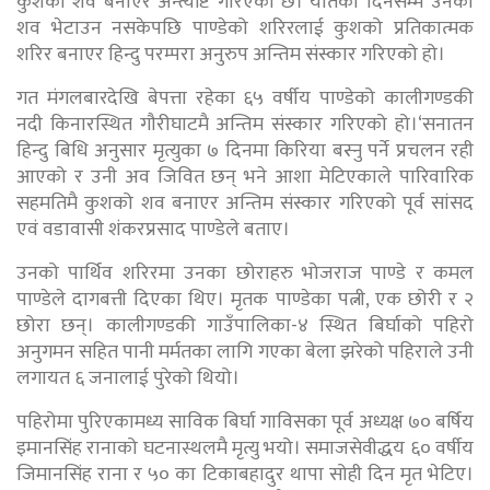
कुशको शव बनाएर अन्त्येष्टि गरिएको छ। यतिका दिनसम्म उनको
शव भेटाउन नसकेपछि पाण्डेको शरिरलाई कुशको प्रतिकात्मक
शरिर बनाएर हिन्दु परम्परा अनुरुप अन्तिम संस्कार गरिएको हो।
गत मंगलबारदेखि बेपत्ता रहेका ६५ वर्षीय पाण्डेको कालीगण्डकी
नदी किनारस्थित गौरीघाटमै अन्तिम संस्कार गरिएको हो।‘सनातन
हिन्दु बिधि अनुसार मृत्युका ७ दिनमा किरिया बस्नु पर्ने प्रचलन रही
आएको र उनी अव जिवित छन् भने आशा मेटिएकाले पारिवारिक
सहमतिमै कुशको शव बनाएर अन्तिम संस्कार गरिएको पूर्व सांसद
एवं वडावासी शंकरप्रसाद पाण्डेले बताए।
उनको पार्थिव शरिरमा उनका छोराहरु भोजराज पाण्डे र कमल
पाण्डेले दागबत्ती दिएका थिए। मृतक पाण्डेका पत्नी, एक छोरी र २
छोरा छन्। कालीगण्डकी गाउँपालिका-४ स्थित बिर्घाको पहिरो
अनुगमन सहित पानी मर्मतका लागि गएका बेला झरेको पहिराले उनी
लगायत ६ जनालाई पुरेको थियो।
पहिरोमा पुरिएकामध्य साविक बिर्घा गाविसका पूर्व अध्यक्ष ७० बर्षिय
इमानसिंह रानाको घटनास्थलमै मृत्यु भयो। समाजसेवीद्धय ६० वर्षीय
जिमानसिंह राना र ५० का टिकाबहादुर थापा सोही दिन मृत भेटिए।