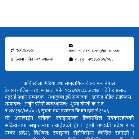
९८१६१८१६८८
aadhikholakhabar@gmail.com
ठेगाना वालिङ—१०, स्याङजा
क. र द नं. २१८३६८/७५/०७६
आँधीखोला मिडिया तथा सामुदायिक चेतना मन्च नेपाल
ठेगाना वालिङ—१०, स्याङजा फोन ९८१६१८१६८८
अध्यक्ष: - देवेन्द्र प्रसाद
भट्टराई
प्रधान सम्पादक:- राधाकृष्ण डुम्रे
सम्पादक:- खगिन्द्र पौडेल
ग्राफिक्स
सम्पादक:- अर्जुन पंगेनी
व्यवस्थापक:- शुष्मा वोस्ती
क. र द
नं.२१८३६८/७५/०७६
सूचना तथा प्रसारण बिभाग दर्ता नं १९०६
यो अनलाईन पत्रिका स्याङ्जाका क्रियाशिल पत्रकारहरुको
सक्रियतामा सञ्चालनमा ल्याईएको हो ।
हामी गण्डकी प्रदेश र ५
नम्बर प्रदेश, विशेषत: स्याङ्जा सेरोफेरोमा केन्द्रित रहनेछौ !