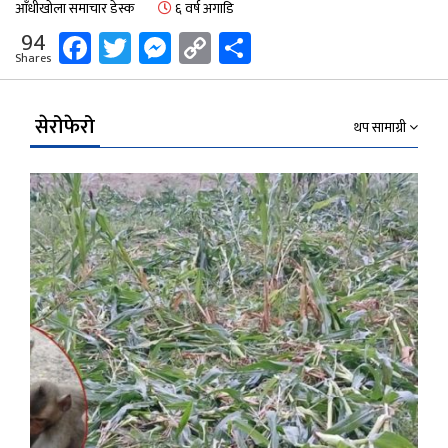
आँधीखोला समाचार डेस्क
६ वर्ष अगाडि
Facebook
Twitter
Messenger
Copy
Share
94
Shares
Link
सेरोफेरो
थप सामाग्री