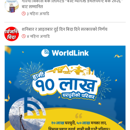
गरिमा विकास बैंक लिमिटेड “बेस्ट म्यानेज्ड डेभेलपमेन्ट बैंक २०२६”
बाट सम्मानित
३ महिना अगाडि
शनिबार र आइतबार दुई दिन बिदा दिने सरकारको निर्णय
४ महिना अगाडि