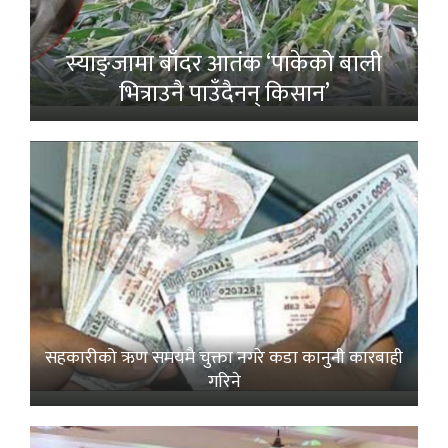
स्याङ्जामा बाँदर आतंक ‘पाकेको बाली
भित्राउनै पाउँदैनन् किसान’
सहकारीको ऋण समयमै चुक्ता नगरे कडा कानुनी कारबाही
गरिने