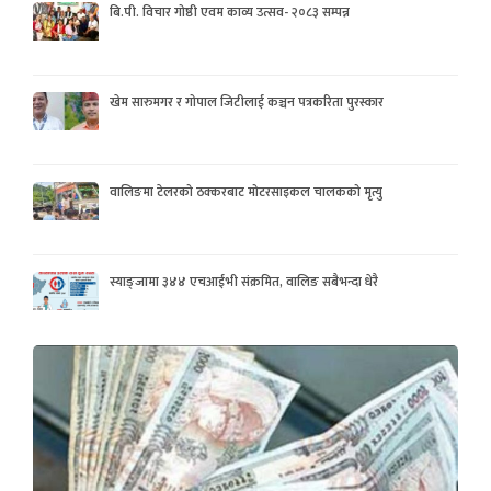
बि.पी. विचार गोष्ठी एवम काव्य उत्सव- २०८३ सम्पन्न
खेम सारुमगर र गोपाल जिटीलाई कञ्चन पत्रकरिता पुरस्कार
वालिङमा टेलरको ठक्करबाट मोटरसाइकल चालकको मृत्यु
स्याङ्जामा ३४४ एचआईभी संक्रमित, वालिङ सबैभन्दा धेरै