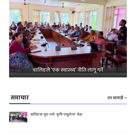
वालिङले ‘एक स्वास्थ्य’ नीति लागू गर्ने
समाचार
थप सामाग्री
वालिङमा सुरु भयो ‘कृषि एम्बुलेन्स’ सेवा