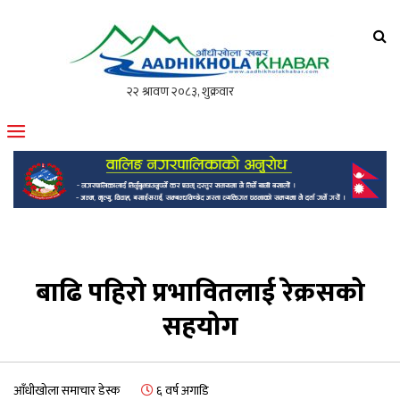
आँधीखोला खवर
मोफसलकै लोकप्रिय अनलाइन पत्रिका
बाढि पहिरो प्रभावितलाई रेक्रसको
सहयोग
आँधीखोला समाचार डेस्क
६ वर्ष अगाडि