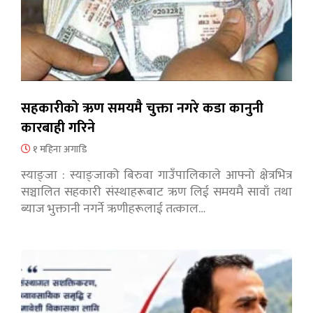
सहकारीको ऋण समयमै चुक्ता नगरे कडा कानुनी
कारबाही गरिने
१ महिना अगाडि
स्याङ्जा : स्याङ्जाको बिरुवा गाउँपालिकाले आफ्नो क्षेत्रभित्र
सञ्चालित सहकारी संस्थाहरूबाट ऋण लिई समयमै सावाँ तथा
ब्याज भुक्तानी नगर्ने ऋणीहरूलाई तत्काल…