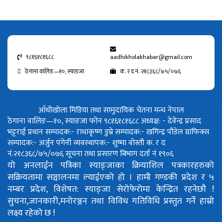
९८१६१८१६८८
aadhikholakhabar@gmail.com
ठेगाना वालिङ—१०, स्याङजा
क. र द नं. २१८३६८/७५/०७६
आँधीखोला मिडिया तथा सामुदायिक चेतना मन्च नेपाल
ठेगाना वालिङ—१०, स्याङजा फोन ९८१६१८१६८८
अध्यक्ष: - देवेन्द्र प्रसाद
भट्टराई
प्रधान सम्पादक:- राधाकृष्ण डुम्रे
सम्पादक:- खगिन्द्र पौडेल
ग्राफिक्स
सम्पादक:- अर्जुन पंगेनी
व्यवस्थापक:- शुष्मा वोस्ती
क. र द
नं.२१८३६८/७५/०७६
सूचना तथा प्रसारण बिभाग दर्ता नं १९०६
यो अनलाईन पत्रिका स्याङ्जाका क्रियाशिल पत्रकारहरुको
सक्रियतामा सञ्चालनमा ल्याईएको हो ।
हामी गण्डकी प्रदेश र ५
नम्बर प्रदेश, विशेषत: स्याङ्जा सेरोफेरोमा केन्द्रित रहनेछौ !
सुचना,जानकारी,मनोरञ्जन तथा विविध गतिविधि प्रस्तुत गर्ने हाम्रो
लक्ष्य रहेको छ !