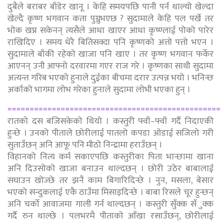
दुबैले बराबर बाँडेर खानू । केहि समयपछि पानी पर्न थाल्यो खेल्दा
खेल्दै कृष्ण भगवान कता पुग्नुभएछ ? सुदामाले केहि पल पर्खे तर
भोक खप्न सकेनन् त्यसैले आधा खाएर आधा कृष्ण्लाई पोको पारेर
राखिदिए । समय धेरै बितिसक्दा पनि कृष्णको अत्तो पत्तो भएन ।
सुदामाले बाँकी रहेको खाजा पनि खाए । तर कृष्ण भगवान फर्केर
आएनन् उनी आफ्नो दरवारमा गएर राज गरे । कृष्णका साथी सुदामा
अत्यन्त गरिब भएको हुनाले दुईका बीचमा दरार उत्पन्न भयो । भनिन्छ
अर्काको भागमा लोभ गरेका हुनाले सुदामा लोभी भएका हुन् ।
================================================
रातको दस बजिसकेको थियो । कस्तुरी फ्वाँ–फ्वाँ गर्दै निदाएकी
हुन्छे । उनको पीताले छोरीलाई पातलो कपडा ओडाई सजिलो गरी
सुताउँछन् अनि आफू पनि मीठो निन्द्रामा हराउँछन् ।
विहानको नित्य कर्म सकाएपछि कस्तुरीका पिता भान्छामा खाना
अनि दिउसोको खाजा बनाउन थाल्दछन् । छोरी उठेर बाबालाई
सघाउन खोज्छे तर झनै काम बिगारिदिन्छे । नुन, मसला, बेसार
भएको सन्दुकलाई एकै ठाउँमा मिसाइदिन्छे । बाबा रिसले चूर हुन्छन्
अनि चर्को आवाजमा गाली गर्न थाल्दछन् । कस्तुरी सुँक्क सँुक्क
गर्दै रुन थाल्छे । पलभरमै पीताको आँखा रसाउँछन्, छोरीलाई