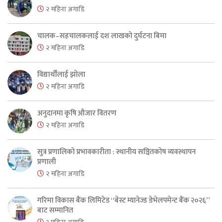
२ महिना अगाडि
चालक–सहचालकलाई दश लाखको दुर्घटना बिमा
२ महिना अगाडि
विद्यार्थीलाई झोला
२ महिना अगाडि
अनुदानमा कृषि औजार वितरण
२ महिना अगाडि
सुत्र प्रणालिको प्रभावकारीता : स्थानीय सञ्चितकोष व्यवस्थापन
प्रणाली
२ महिना अगाडि
गरिमा विकास बैंक लिमिटेड “बेस्ट म्यानेज्ड डेभेलपमेन्ट बैंक २०२६”
बाट सम्मानित