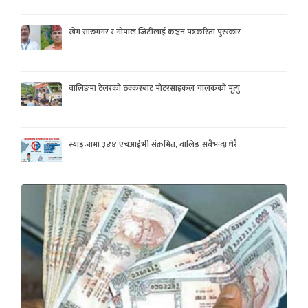
खेम सारुमगर र गोपाल जिटीलाई कञ्चन पत्रकरिता पुरस्कार
वालिङमा टेलरको ठक्करबाट मोटरसाइकल चालकको मृत्यु
स्याङ्जामा ३४४ एचआईभी संक्रमित, वालिङ सबैभन्दा धेरै