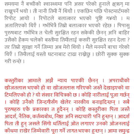
समयमा नैं बच्चीको स्वास्थ्यमा पनि असर परेको हुनाले क्ष्ऋग् मा
राख्नुपर्ने भयो । ती नानी तिमी नैं थियौ । एकछिन पछि पोस्टमार्टमको
रिपोट आयो । रिपोटले बलात्कार भएको पुष्टि ग¥यो । म
अतालिएको थिएँ । गर्भभित्रै तिम्रो बलात्कार भएको रहेछ । पिपासु
पुरुषबाट गर्भभित्र त चेली सुरक्षित रहन सकेकी छैनन् अनि बाहिर
उसैको हैकम चलेको बस्तीमा तिमीलाई कसरी सुरक्षित रहन देला ?
तर तिम्रो सुरक्षा गर्ने जिम्मा अब मेरो थियो । मैले मनमनै बाचा गरेको
थिएँ । तिमीलाई यस्तो घटनाबाट टाढा राख्नेछु । छोरी सुक्क सुक्क
गरी रुन्छे ।
कस्तुरीका आमाले अझै न्याय पाएकी छैनन् । अपराधीको
खोजतलास भएको हो वा खोजतलास गरिएको जस्तै देखाइएको वा
टिमलिएको हो ? यो संसार विचित्रको छ । कोहि नारीलाई पूजा गर्छन्
। कोहि उनैको जिन्दगीसँग खेलेर नारकीय बनाइदिन्छन् । सबै
पुरुषहरु एकै प्रकारका त हुदैनन् । कोहि कस्तुरीका पिता जस्तै
आदर्श, नैतिक, कर्तव्यबोध, निष्ठा अनि सदाचारी पनि हुन्छन् । आदर्श
पिता ती हुन् जसले सिंगो धर्तिलाई ओत लगाएर उनको ओजनलाई
काँधमा राखेर जिम्मेवारी पूरा गर्ने तागत भएका हुन्छन् । आमा समुन्द्र