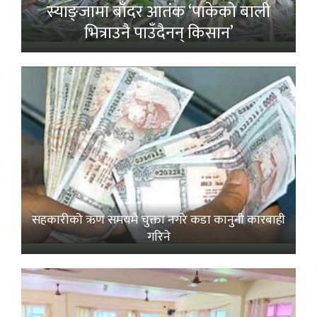
स्याङ्जामा बाँदर आतंक ‘पाकेको बाली
भित्राउनै पाउँदैनन् किसान’
सहकारीको ऋण समयमै चुक्ता नगरे कडा कानुनी कारबाही
गरिने