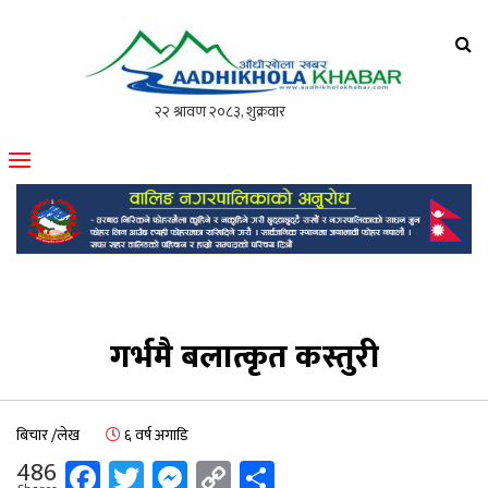
आँधीखोला खवर
मोफसलकै लोकप्रिय अनलाइन पत्रिका
गर्भमै बलात्कृत कस्तुरी
बिचार /लेख
६ वर्ष अगाडि
Facebook
Twitter
Messenger
Copy
Share
486