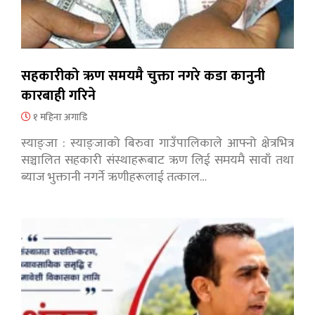
सहकारीको ऋण समयमै चुक्ता नगरे कडा कानुनी
कारबाही गरिने
१ महिना अगाडि
स्याङ्जा : स्याङ्जाको बिरुवा गाउँपालिकाले आफ्नो क्षेत्रभित्र
सञ्चालित सहकारी संस्थाहरूबाट ऋण लिई समयमै सावाँ तथा
ब्याज भुक्तानी नगर्ने ऋणीहरूलाई तत्काल…