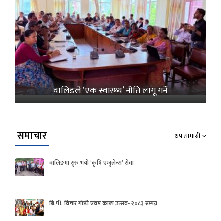
वालिङले ‘एक स्वास्थ्य’ नीति लागू गर्ने
समाचार
थप सामाग्री
वालिङमा सुरु भयो ‘कृषि एम्बुलेन्स’ सेवा
बि.पी. विचार गोष्ठी एवम काव्य उत्सव- २०८३ सम्पन्न