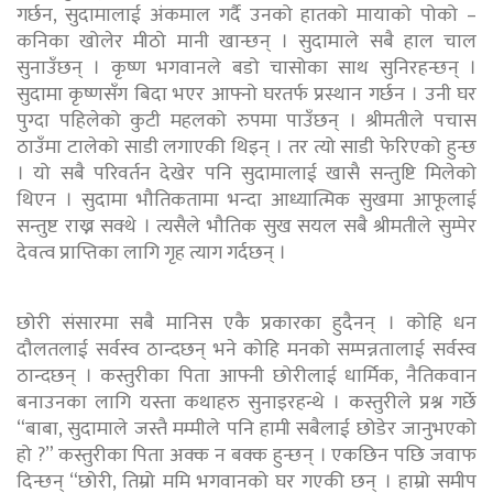
गर्छन, सुदामालाई अंकमाल गर्दै उनको हातको मायाको पोको –
कनिका खोलेर मीठो मानी खान्छन् । सुदामाले सबै हाल चाल
सुनाउँछन् । कृष्ण भगवानले बडो चासोका साथ सुनिरहन्छन् ।
सुदामा कृष्णसँग बिदा भएर आफ्नो घरतर्फ प्रस्थान गर्छन । उनी घर
पुग्दा पहिलेको कुटी महलको रुपमा पाउँछन् । श्रीमतीले पचास
ठाउँमा टालेको साडी लगाएकी थिइन् । तर त्यो साडी फेरिएको हुन्छ
। यो सबै परिवर्तन देखेर पनि सुदामालाई खासै सन्तुष्टि मिलेको
थिएन । सुदामा भौतिकतामा भन्दा आध्यात्मिक सुखमा आफूलाई
सन्तुष्ट राख्न सक्थे । त्यसैले भौतिक सुख सयल सबै श्रीमतीले सुम्पेर
देवत्व प्राप्तिका लागि गृह त्याग गर्दछन् ।
छोरी संसारमा सबै मानिस एकै प्रकारका हुदैनन् । कोहि धन
दौलतलाई सर्वस्व ठान्दछन् भने कोहि मनको सम्पन्नतालाई सर्वस्व
ठान्दछन् । कस्तुरीका पिता आफ्नी छोरीलाई धार्मिक, नैतिकवान
बनाउनका लागि यस्ता कथाहरु सुनाइरहन्थे । कस्तुरीले प्रश्न गर्छे
“बाबा, सुदामाले जस्तै मम्मीले पनि हामी सबैलाई छोडेर जानुभएको
हो ?” कस्तुरीका पिता अक्क न बक्क हुन्छन् । एकछिन पछि जवाफ
दिन्छन् “छोरी, तिम्रो ममि भगवानको घर गएकी छन् । हाम्रो समीप