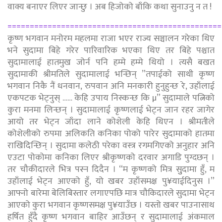
वाक्य बनाएर लिएर जान्छु । अब हिजोको बाँकि कथा सुनाउनु न त !
================================================
कृष्ण भगवान मनोरम महलमा राजा भएर राज्य सञ्चालन गरेका थिए
भने सुदामा बिहे गरेर पारिवारिक भएका थिए तर बिहे पश्चात
सुदामालाई हातमुख जोर्न पनि हम्मे हम्मे थियो । त्यसै बखत
सुदामाकी श्रीमतिले सुदामालाई भन्छिन् ”तपाईको साथी कृष्ण
भगवान निकै नैं धनवान, रुपवान अनि मनकारी हुनुहुन्छ रे, उहाँलाई
एकपटक भेट्नुस् …… केहि उपाय निस्कन्छ कि µ” सुदामाले पत्निको
कुरा मनमा लिन्छन् । सुदामालाई कृष्णलाई भेट्न जान रहर जागेर
आयो तर भेट्न जाँदा लाने कोशेली केहि थिएन । श्रीमतीले
कोशेलीको रुपमा अलिकति कनिका पोको पारेर सुदामाको हातमा
राखिदिन्छिन् । सुदामा कलेठी परेका वस्त्र रगमगिएको अनुहार अनि
एउटा पोकोमा कनिका लिएर श्रीकृष्णको दरवार अगाडि पुग्दछन् ।
तर चौकीदारले भित्र पस्न दिदैन । “म कृष्णको मित्र सुुदामा हुँ, म
उहाँलाई भेट्न आएको हुँ, यो खबर उहाँसमक्ष पु¥याईदिनुस ।”
आफ्नो बारेमा बेलिबिस्तार लगाएपछि मात्र चौकिदारले सुदामा भेट्न
आएको कुरा भगवान कृष्णसमक्ष पु¥याउँछ । यस्तो खबर पाउनासाथ
हर्षित हुँदै कृष्ण भगवान बाहिर आउँछन् र सुदामालाई अंकमाल