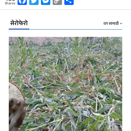
Facebook
Twitter
Messenger
Copy
Share
Shares
Link
सेरोफेरो
थप सामाग्री