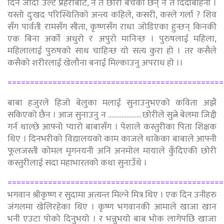
दिन जाँदा उल्टै प्रहरीबाट, न त छोरी बचेका छन् न त दिदीबहिनी ।
यस्तो दुःखद परिस्थितिको अन्त्य कहिले, कसरी, कस्ले गर्ला ? शिव
सँग पार्वती रामसँग सीता, कृष्णसँग राधा जोडिएका हुन्छन् किनकी
एक बिना अर्को अधुरो र अपुरो मानिन्छ । पुरुषलाई महिला,
महिलालाई पुरुषको साथ चाहिन्छ यो सत्य कुरा हो । तर कसैले
कसैको शरीरलाई खेलौना बनाई मिल्काउनु अपराध हो ।।
================================================
बाबा हजुरले हिजो बेलुका मलाई सुनाउनुभएको कविता अझै
सकिएको छैन । आज सुनाउनु न ……………….. छोरीले सुत्ने बेलमा जिद्दी
गर्न थाल्छे आफ्नो प्यारो बाबासँग । पेशाले कस्तुरीका पिता शिक्षक
थिए । दिनभरीको विद्यालयको काम काजले थाकेका बाबाले आफ्नी
फूलजस्ती कोमल मृगनयनी अनि अनमोल मायाले कुँदिएकी छोरी
कस्तुरीलाई सदा महाभारतको कथा सुनाउँथे ।
================================================
भगवान श्रीकृष्ण र सुदामा अत्यन्त मिल्ने मित्र थिए । एक दिन उनीहरु
जंगलमा खेलिरहेका थिए । कृष्ण भगवानकी आमाले खाजा खान
भनी एउटा पोको दिनुभयो । र भन्नुभयो बाब भोक लागेपछि खाजा