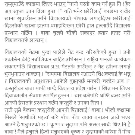
सुम्सुमाउँदै काखमा लिएर भन्छन् “नानी यस्तो काम गर्न हुन्न नि ! हेर
अब स्कुल जान ढिला हुन्छ ।” यति भनेर छोरीलाई काखमा राखेर
खाना खुवाउँछन् अनि विद्यालयको पोशाक लगाइदिएर छोरीलाई
दिउसोको खाजा हातमा थमाइदिन्छन् छोरी हात हल्लाउँदै विद्यालय
प्रस्थान गर्छिन । बाबा चुल्हो चौको सकाएर हतार हतार गरी
विद्यालयतर्फ लाग्छन् ।
विद्यालयको गेटमा पुग्दा पालेले गेट बन्द गरिसकेको हुन्छ । उनी
एकछिन केहि नबोलिकन बाहिर उभिन्छन् । राष्ट्रिय गानको कार्यक्रम
सकाएपछि विद्यालयका प्र.अ. गेटतर्फ आउँछन् र गेट खोल्न लगाई
भुनभुनाउन थाल्छन् । “समयमा विद्यालय नआउने शिक्षकलाई के भन्नु
? विद्यालयको अनुशासन आफैले बुझ्नुपर्छ मनपरी चल्दैन अब ।”
कस्तुरीका बाबा माफी माग्दै विद्यालय प्रवेश गर्छन् । खिन्न मन लिएर
दिवाकालीन सेवामा समर्पित हुन्छन् । चार बजेपछि घण्टि बज्छ अनि
आफ्नो डेरातर्फ प्रस्थान गर्छन कस्तुरी र उनका पिता ।
राती सुत्ने बेलामा कस्तुरीले आफ्नो पितालाई ”बाबा ! भोली कक्षामा
मिसले ‘साथीको महत्व’ बारे पाँच पाँच वाक्य बनाउन जान्ने भएर
आउने है भन्नुभएको छ । कृष्ण र सुदामा पनि असल साथी थिए नि है
बाबा ! मैले हजुरले हिजो भन्नुभएको कृष्ण र सुदामाको बारेमा नैं पाँच