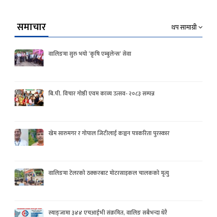
समाचार
थप सामाग्री
वालिङमा सुरु भयो ‘कृषि एम्बुलेन्स’ सेवा
बि.पी. विचार गोष्ठी एवम काव्य उत्सव- २०८३ सम्पन्न
खेम सारुमगर र गोपाल जिटीलाई कञ्चन पत्रकरिता पुरस्कार
वालिङमा टेलरको ठक्करबाट मोटरसाइकल चालकको मृत्यु
स्याङ्जामा ३४४ एचआईभी संक्रमित, वालिङ सबैभन्दा धेरै