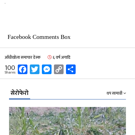
.
Facebook Comments Box
आँधीखोला समाचार डेस्क
६ वर्ष अगाडि
Facebook
Twitter
Messenger
Copy
Share
100
Shares
Link
सेरोफेरो
थप सामाग्री