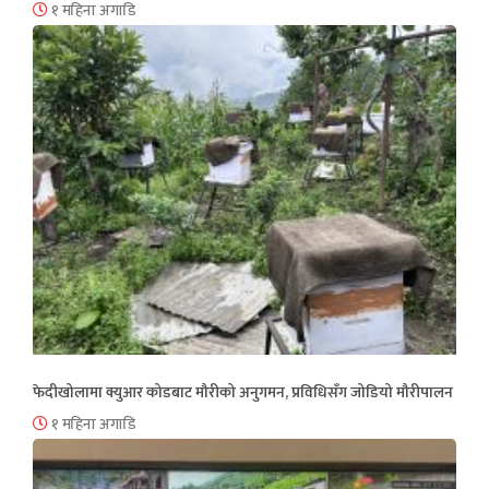
१ महिना अगाडि
फेदीखोलामा क्युआर कोडबाट मौरीको अनुगमन, प्रविधिसँग जोडियो मौरीपालन
१ महिना अगाडि