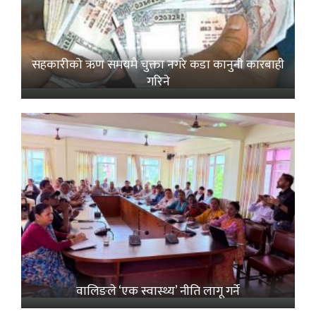
सहकारीको ऋण समयमै चुक्ता नगरे कडा कानुनी कारबाही
गरिने
वालिङले ‘एक स्वास्थ्य’ नीति लागू गर्ने