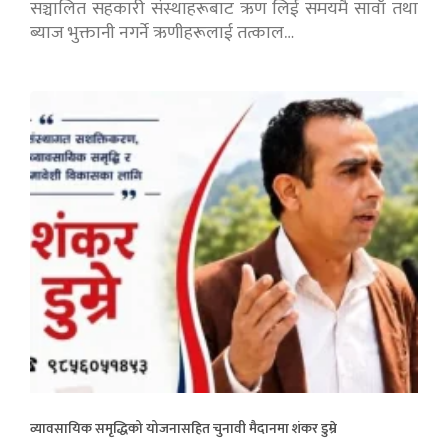
सञ्चालित सहकारी संस्थाहरूबाट ऋण लिई समयमै सावाँ तथा
ब्याज भुक्तानी नगर्ने ऋणीहरूलाई तत्काल…
व्यावसायिक समृद्धिको योजनासहित चुनावी मैदानमा शंकर डुम्रे