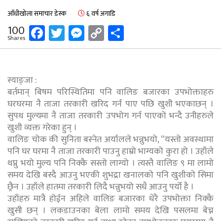
आँधीखोला समाचार डेस्क
६ वर्ष अगाडि
Facebook
Twitter
Messenger
Copy
Share
100
Shares
Link
स्याङ्जा :
बर्तमान् बिषम परिस्थितिमा पनि वालिङ बजारका उपभोक्ताहरु
घरघरमा नै ताजा तरकारी खरिद गर्न पाए पछि खुशी भएकाछन् ।
सुपथ मुल्यमा नै ताजा तरकारी उपभोग गर्न पाएको भन्दै उनीहरुले
खुशी व्यक्त गरेका हुन् ।
वालिङ चोक की सुनिता बस्नेत अर्यालले भन्नुभयो, “यस्तो अवस्थामा
पनि घर घरमा नै ताजा तरकारी पाउनु हाम्रो भाग्यको कुरा हो । उहाँले
थप्नु भयो मुल्य पनि निक्कै सस्तो लाग्यो । त्यस्तै वालिङ ९ मा लामो
समय देखि बस्दै आउनु भएकी शुभद्रा खनालको पनि खुशीको सिमा
छ्रैन । उहाँले हातमा तरकारी लिदै भन्नुभयो सधै आउनु पर्यो है ।
उहाँहरु मात्रै होईन अहिले वालिङ बजारका धेरै उपभोक्ता निक्कै
खुसी छन् । लकडाउनका बेला लामो समय देखि पसलमा बेच्न