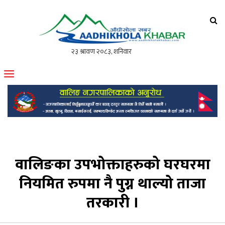
आँधीखोला खवर
मोफसलकै लोकप्रिय अनलाइन पत्रिका
वालिङका उपभोक्ताहरुको घरघरमा
नियमित रुपमा नै पुग्न थाल्यो ताजा
तरकारी ।