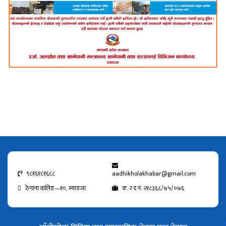
९८१६१८१६८८
aadhikholakhabar@gmail.com
ठेगाना वालिङ—१०, स्याङजा
क. र द नं. २१८३६८/७५/०७६