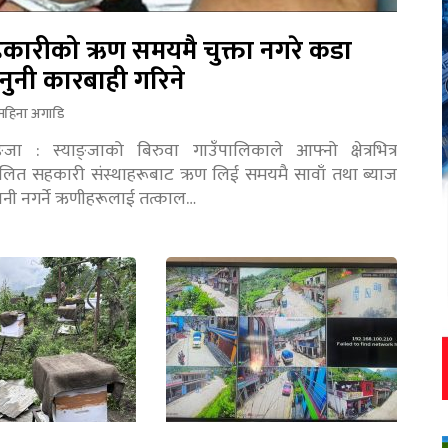
कारीको ऋण समयमै चुक्ता नगरे कडा
नुनी कारबाही गरिने
महिना अगाडि
ङ्जा : स्याङ्जाको बिरुवा गाउँपालिकाले आफ्नो क्षेत्रभित्र
चालित सहकारी संस्थाहरूबाट ऋण लिई समयमै सावाँ तथा ब्याज
तानी नगर्ने ऋणीहरूलाई तत्काल…