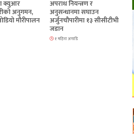
ा क्युआर
अपराध नियन्त्रण र
रीको अनुगमन,
अनुसन्धानमा सघाउन
 जोडियो मौरीपालन
अर्जुनचौपारीमा १३ सीसीटीभी
जडान
१ महिना अगाडि