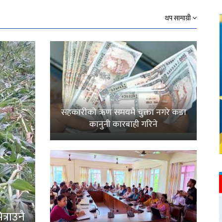
थप सामाग्री
सहकारीको ऋण समयमै चुक्ता नगरे कडा
कानुनी कारबाही गरिने
्राउनै