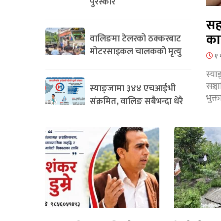
पुरस्कार
सह
का
वालिङमा टेलरको ठक्करबाट
मोटरसाइकल चालकको मृत्यु
१ 
स्या
सञ्
स्याङ्जामा ३४४ एचआईभी
भुक्
संक्रमित, वालिङ सबैभन्दा धेरै