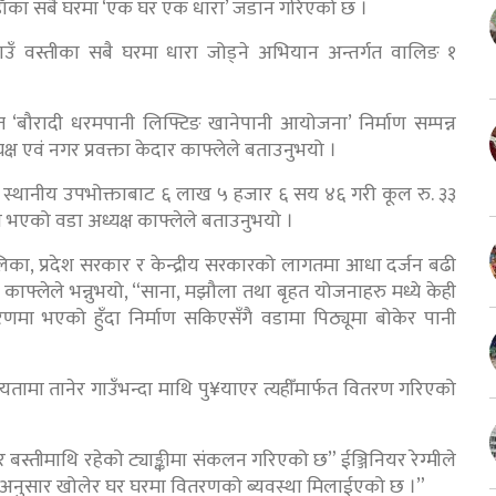
ँका सबै घरमा ‘एक घर एक धारा’ जडान गरिएको छ ।
ँ वस्तीका सबै घरमा धारा जोड्ने अभियान अन्तर्गत वालिङ १
‘बौरादी धरमपानी लिफ्टिङ खानेपानी आयोजना’ निर्माण सम्पन्न
्ष एवं नगर प्रवक्ता केदार काफ्लेले बताउनुभयो ।
्थानीय उपभोक्ताबाट ६ लाख ५ हजार ६ सय ४६ गरी कूल रु. ३३
भएको वडा अध्यक्ष काफ्लेले बताउनुभयो ।
िका, प्रदेश सरकार र केन्द्रीय सरकारको लागतमा आधा दर्जन बढी
काफ्लेले भन्नुभयो, “साना, मझौला तथा बृहत योजनाहरु मध्ये केही
णमा भएको हुँदा निर्माण सकिएसँगै वडामा पिठ्यूमा बोकेर पानी
ायतामा तानेर गाउँभन्दा माथि पु¥याएर त्यहीँमार्फत वितरण गरिएको
 बस्तीमाथि रहेको ट्याङ्कीमा संकलन गरिएको छ” ईञ्जिनियर रेग्मीले
ा अनुसार खोलेर घर घरमा वितरणको ब्यवस्था मिलाईएको छ ।”