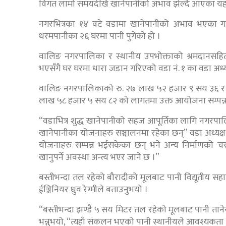
विगत लामो समयदेखि खानेपानीको अभाव झेल्दै आएका यहा
नगरभित्रका १४ वटे वडामा खानेपानीको अभाव भएका गाउ
धरमपानीका २६ घरमा पानी पुगेको हो ।
वालिङ नगरपालिका र स्थानीय उपभोक्ताको श्रमदानसहित 
भएसँगै घर घरमा धारा जडान गरिएको वडा नं. १ का वडा अध्यक
वालिङ नगरपालिकाको रु. २७ लाख ५२ हजार ९ सय ३६ र स
लाख ५८ हजार ५ सय ८२ को लागतमा उक्त आयोजना सम्पन्न 
“वडाभित्र शुद्ध खानेपानीको सहज आपूर्तिका लागि नगरपाल
खानेपानीका योजनाहरु सञ्चालनमा रहेका छन्” वडा अध्यक्ष 
योजनाहरु सम्पन्न भईसकेका छन् भने अन्य निर्माणको चर
खानुपर्ने अवस्था अन्त्य भएर जाने छ ।”
बस्तीभन्दा तल रहेको बौरादीको मूलबाट पानी विद्यूतीय सह
ईञ्जिनियर ध्रुव रेग्मीले बताउनुभयो ।
“बस्तीभन्दा झण्डै ५ सय मिटर तल रहेको मूलबाट पानी तानेर
भन्नुभयो, “त्यहाँ संकलन भएको पानी स्थानीयले आवश्यकत