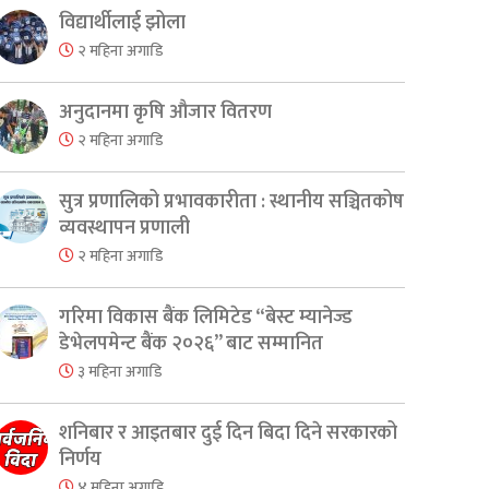
विद्यार्थीलाई झोला
२ महिना अगाडि
अनुदानमा कृषि औजार वितरण
२ महिना अगाडि
सुत्र प्रणालिको प्रभावकारीता : स्थानीय सञ्चितकोष
व्यवस्थापन प्रणाली
२ महिना अगाडि
गरिमा विकास बैंक लिमिटेड “बेस्ट म्यानेज्ड
डेभेलपमेन्ट बैंक २०२६” बाट सम्मानित
३ महिना अगाडि
er
are
शनिबार र आइतबार दुई दिन बिदा दिने सरकारको
निर्णय
४ महिना अगाडि