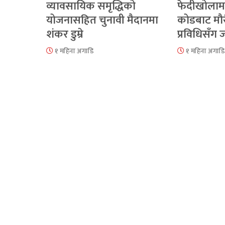
व्यावसायिक समृद्धिको
फेदीखोलाम
योजनासहित चुनावी मैदानमा
कोडबाट मौ
शंकर डुम्रे
प्रविधिसँग
१ महिना अगाडि
१ महिना अगाडि