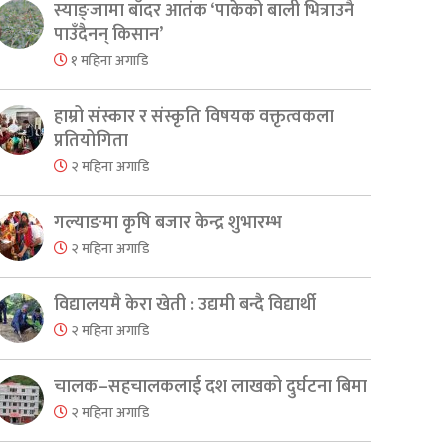
स्याङ्जामा बाँदर आतंक ‘पाकेको बाली भित्राउनै
पाउँदैनन् किसान’
१ महिना अगाडि
हाम्रो संस्कार र संस्कृति विषयक वक्तृत्वकला
प्रतियोगिता
२ महिना अगाडि
गल्याङमा कृषि बजार केन्द्र शुभारम्भ
२ महिना अगाडि
विद्यालयमै केरा खेती : उद्यमी बन्दै विद्यार्थी
२ महिना अगाडि
चालक–सहचालकलाई दश लाखको दुर्घटना बिमा
२ महिना अगाडि