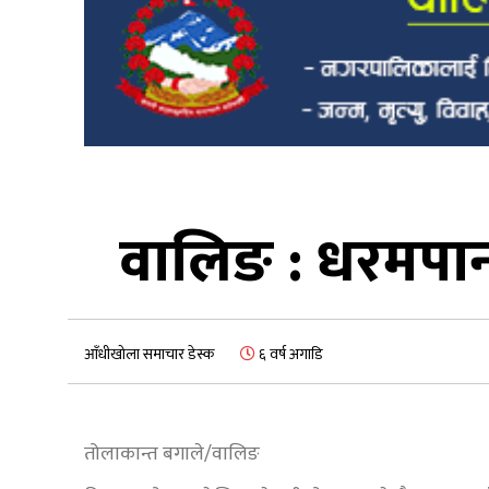
वालिङ : धरमपा
आँधीखोला समाचार डेस्क
६ वर्ष अगाडि
तोलाकान्त बगाले/वालिङ