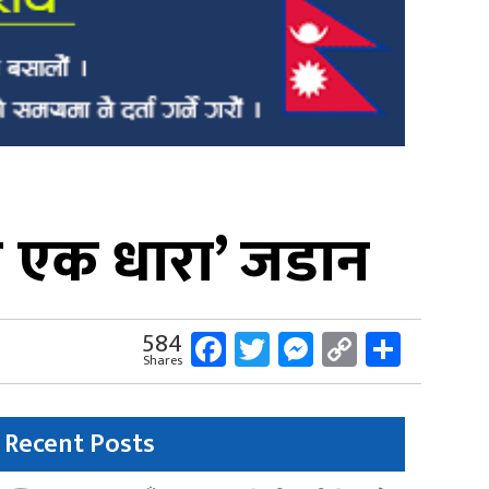
 एक धारा’ जडान
Facebook
Twitter
Messenger
Copy
Share
584
Shares
Link
Recent Posts