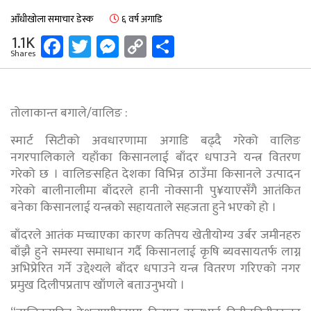
आँधीखोला समाचार डेस्क
६ वर्ष अगाडि
Facebook
Twitter
Messenger
Copy
Share
1.1K
Shares
Link
तोलाकान्त बगाले/वालिङ :
स्मार्ट सिटीको अवधारणामा अगाडि बढ्दै गरेको वालिङ
नगरपालिकाले यहाँका किसानलाई बाँदर धपाउने यन्त्र वितरण
गरेको छ । वालिङसहित देशका विभिन्न ठाउँमा किसानले उत्पादन
गरेको बालीनालीमा बाँदरले हानी नोक्सानी पु¥याएसँगै आतंकित
बनेका किसानलाई यन्त्रको सहायताले सहजता हुने भएको हो ।
बाँदरले आतंक मच्चाएका कारण कतिपय खेतीयोग्य उर्बर जमीनहरु
बाँझै हुने समस्या समाधान गर्दै किसानलाई कृषि ब्यवसायतर्फ लाग्न
अभिप्रेरित गर्ने उद्देश्यले बाँदर धपाउने यन्त्र वितरण गरिएको नगर
प्रमुख दिलीपप्रताप खाँणले बताउनुभयो ।