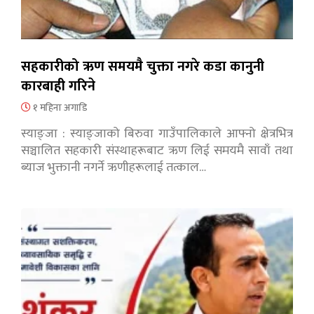
सहकारीको ऋण समयमै चुक्ता नगरे कडा कानुनी
कारबाही गरिने
१ महिना अगाडि
स्याङ्जा : स्याङ्जाको बिरुवा गाउँपालिकाले आफ्नो क्षेत्रभित्र
सञ्चालित सहकारी संस्थाहरूबाट ऋण लिई समयमै सावाँ तथा
ब्याज भुक्तानी नगर्ने ऋणीहरूलाई तत्काल…