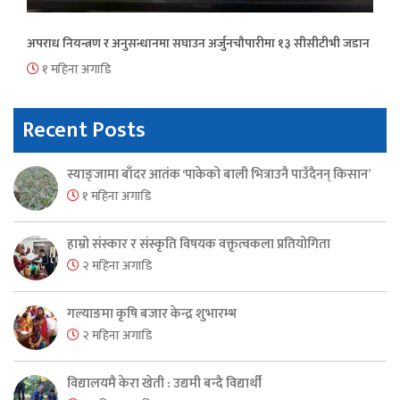
अपराध नियन्त्रण र अनुसन्धानमा सघाउन अर्जुनचौपारीमा १३ सीसीटीभी जडान
१ महिना अगाडि
Recent Posts
स्याङ्जामा बाँदर आतंक ‘पाकेको बाली भित्राउनै पाउँदैनन् किसान’
१ महिना अगाडि
हाम्रो संस्कार र संस्कृति विषयक वक्तृत्वकला प्रतियोगिता
२ महिना अगाडि
गल्याङमा कृषि बजार केन्द्र शुभारम्भ
२ महिना अगाडि
विद्यालयमै केरा खेती : उद्यमी बन्दै विद्यार्थी