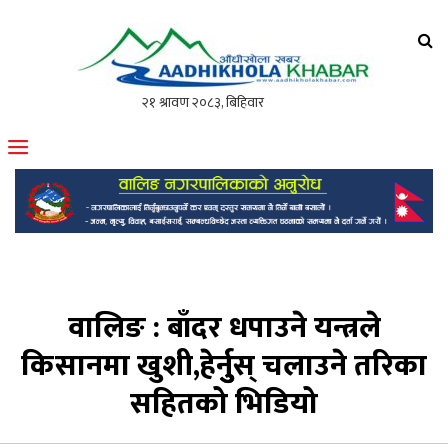
आँधीखोला खवर
मोफसलकै लोकप्रिय अनलाइन पत्रिका
वालिङ : बाँदर धपाउने यन्त्रले
किसानमा खुशी,हेर्नुुस् चलाउने तरिका
सहितको भिडियो