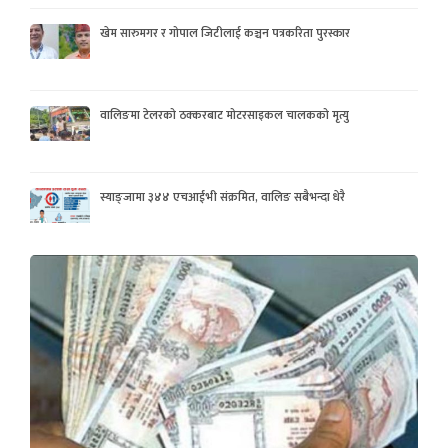
खेम सारुमगर र गोपाल जिटीलाई कञ्चन पत्रकरिता पुरस्कार
वालिङमा टेलरको ठक्करबाट मोटरसाइकल चालकको मृत्यु
स्याङ्जामा ३४४ एचआईभी संक्रमित, वालिङ सबैभन्दा धेरै