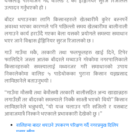
यन्त्रलाई परिमार्जन गर्दै वालिङ ८ का ईञ्जिनियर सुरज रिजालले
उत्पादन गर्नुभएको हो ।
बाँदर धपाउनका लागि किसानहरुले खेतबारीमै कुरेर बस्नपर्ने
अवस्था भएका कारणले पनि पछिल्लो समय खेतबारीमा बालीनाली
लगाउने कार्य हराउँदै गएका बेला यसको प्रयोगले समस्या समाधान
भएर जाने विश्वास ईञ्जिनियर सुरज रिजालको छ ।
गाउँ गाउँमा मकै, तरकारी तथा फलफूलहरु खाई दिने, टिपेर
फालिदिने जस्ता आतंक बाँदरले मच्चाउने गरेकोमा नगरपालिकाले
किसानहरुको समस्यालाई मध्यनजर गरी समाधानको उपाय
निकालेकोमा वालिङ ५ पाडेथोकका पुराना किसान यज्ञप्रसाद
लामिछानेले बताउनुभयो ।
“गाउँमा मौसमी तथा बेमौसमी तरकारी बालीसहित अन्य खाद्यान्नहरु
लगाउँछौं तर बाँदरको समस्याले निक्कै सास्ती भएको थियो” किसान
लामिछानेले भन्नुभयो, “यो यन्त्र चलाउन पनि सजिलो र यसबाट
आवाजमात्रै निस्कने भएकाले प्रभावकारी देखेको छु ।”
वालिङमा बादर धपाउने उपकरण परिक्षण गर्दै नगरप्रमुख दिलिप
प्रताप खाँण