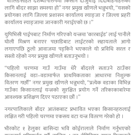
“वालिङसहित देशब्यापीरुपमा किसान दाजुभाई दिदीबहिनीहरुका
लागि बाँदर साझा समस्या हो” नगर प्रमुख खाँणले भन्नुभयो, “यसको
प्रयोगका लागि जिल्ला प्रशासन कार्यालय स्याङ्जा र जिल्ला प्रहरी
कार्यालय स्याङ्जामा जानकारी गराईएको छ ।”
युपिभिसी पाईपबाट निर्माण गरिएको यन्त्रमा ‘कारबाईड’ लाई पानीले
घोली मिश्रण बनाएर पछाडिबाट लाईटरको सहायताले आगो
लगाएपछि ठूलो आवाजमा पड्किने भएकाले यो प्रविधि सरल र
सस्तो रहेको नगर प्रमुख खाँणले बताउनुभयो ।
“पहिलो चरणमा गाउँ गाउँमा धेरै बाँदरले सताउने ठाउँका
किसानलाई वडा–वडामार्फत प्राथमिकताका आधारमा निशुल्क
वितरण गर्छौं” नगर प्रमुख खाँणले भन्नुभयो, “प्रत्येक वडाका विभिन्न
गाउँका किसानलाई यन्त्रको सुरक्षित प्रयोग गर्ने तरिकाकाबारेमा
आवश्यक प्रशिक्षण दिएर पठाएका छौं ।”
नगरपालिकाले बाँदर आतंकबाट प्रभावित भएका किसानहरुलाई
लक्षित गरी पहिलो चरणमा एकसय वटा यन्त्र वितरण गरेको हो ।
भीरकोट १ हेलुका बासिन्दा भवि कोईरालाले निर्माण गर्नुभएको