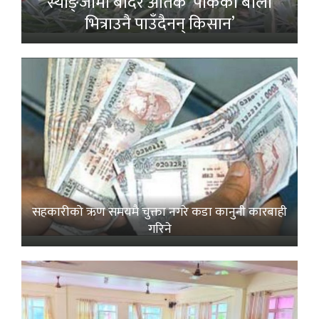
स्याङ्जामा बाँदर आतंक ‘पाकेको बाली
भित्राउनै पाउँदैनन् किसान’
सहकारीको ऋण समयमै चुक्ता नगरे कडा कानुनी कारबाही
गरिने