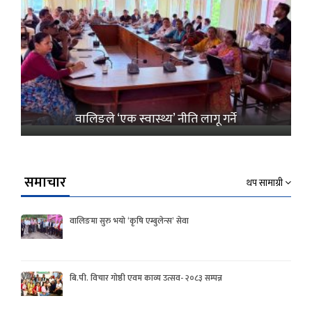
वालिङले ‘एक स्वास्थ्य’ नीति लागू गर्ने
समाचार
थप सामाग्री
वालिङमा सुरु भयो ‘कृषि एम्बुलेन्स’ सेवा
बि.पी. विचार गोष्ठी एवम काव्य उत्सव- २०८३ सम्पन्न