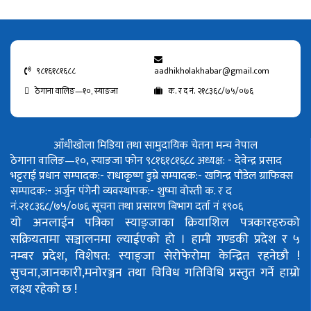
९८१६१८१६८८
aadhikholakhabar@gmail.com
ठेगाना वालिङ—१०, स्याङजा
क. र द नं. २१८३६८/७५/०७६
आँधीखोला मिडिया तथा सामुदायिक चेतना मन्च नेपाल
ठेगाना वालिङ—१०, स्याङजा फोन ९८१६१८१६८८
अध्यक्ष: - देवेन्द्र प्रसाद
भट्टराई
प्रधान सम्पादक:- राधाकृष्ण डुम्रे
सम्पादक:- खगिन्द्र पौडेल
ग्राफिक्स
सम्पादक:- अर्जुन पंगेनी
व्यवस्थापक:- शुष्मा वोस्ती
क. र द
नं.२१८३६८/७५/०७६
सूचना तथा प्रसारण बिभाग दर्ता नं १९०६
यो अनलाईन पत्रिका स्याङ्जाका क्रियाशिल पत्रकारहरुको
सक्रियतामा सञ्चालनमा ल्याईएको हो ।
हामी गण्डकी प्रदेश र ५
नम्बर प्रदेश, विशेषत: स्याङ्जा सेरोफेरोमा केन्द्रित रहनेछौ !
सुचना,जानकारी,मनोरञ्जन तथा विविध गतिविधि प्रस्तुत गर्ने हाम्रो
लक्ष्य रहेको छ !