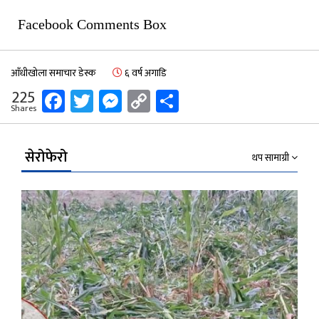
Facebook Comments Box
आँधीखोला समाचार डेस्क
६ वर्ष अगाडि
Facebook
Twitter
Messenger
Copy
Share
225
Shares
Link
सेरोफेरो
थप सामाग्री