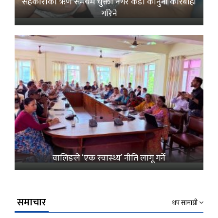
सहकारीको ऋण समयमै चुक्ता नगरे कडा कानुनी कारबाही
गरिने
वालिङले ‘एक स्वास्थ्य’ नीति लागू गर्ने
समाचार
थप सामाग्री