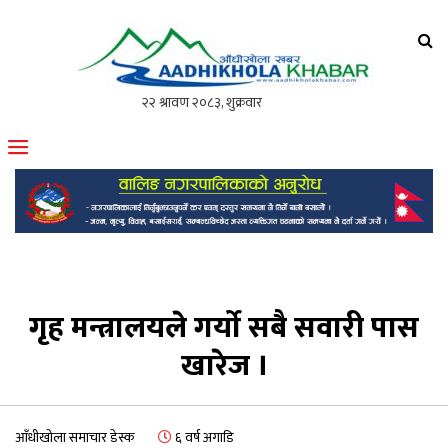
आँधीखोला खवर
मोफसलकै लोकप्रिय अनलाइन पत्रिका
गृह मन्त्रालयले गर्याे सबै सवारी पास
खारेज ।
आँधीखोला समाचार डेस्क
६ वर्ष अगाडि