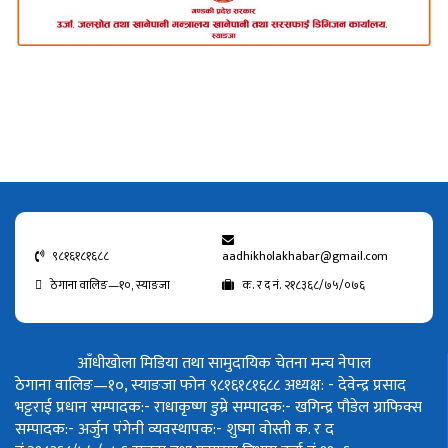
९८१६१८१६८८
aadhikholakhabar@gmail.com
ठेगाना वालिङ—१०, स्याङजा
क. र द नं. २१८३६८/७५/०७६
आँधीखोला मिडिया तथा सामुदायिक चेतना मन्च नेपाल
ठेगाना वालिङ—१०, स्याङजा फोन ९८१६१८१६८८
अध्यक्ष: - देवेन्द्र प्रसाद
भट्टराई
प्रधान सम्पादक:- राधाकृष्ण डुम्रे
सम्पादक:- खगिन्द्र पौडेल
ग्राफिक्स
सम्पादक:- अर्जुन पंगेनी
व्यवस्थापक:- शुष्मा वोस्ती
क. र द