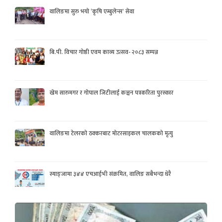
वालिङमा सुरु भयो ‘कृषि एम्बुलेन्स’ सेवा
बि.पी. विचार गोष्ठी एवम काव्य उत्सव- २०८३ सम्पन्न
खेम सारुमगर र गोपाल जिटीलाई कञ्चन पत्रकरिता पुरस्कार
वालिङमा टेलरको ठक्करबाट मोटरसाइकल चालकको मृत्यु
स्याङ्जामा ३४४ एचआईभी संक्रमित, वालिङ सबैभन्दा धेरै