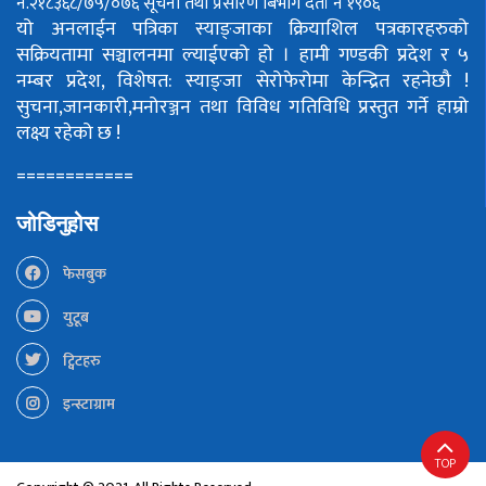
नं.२१८३६८/७५/०७६
सूचना तथा प्रसारण बिभाग दर्ता नं १९०६
यो अनलाईन पत्रिका स्याङ्जाका क्रियाशिल पत्रकारहरुको
सक्रियतामा सञ्चालनमा ल्याईएको हो ।
हामी गण्डकी प्रदेश र ५
नम्बर प्रदेश, विशेषत: स्याङ्जा सेरोफेरोमा केन्द्रित रहनेछौ !
सुचना,जानकारी,मनोरञ्जन तथा विविध गतिविधि प्रस्तुत गर्ने हाम्रो
लक्ष्य रहेको छ !
============
जोडिनुहोस
फेसबुक
युटूब
ट्विटहरु
इन्स्टाग्राम
TOP