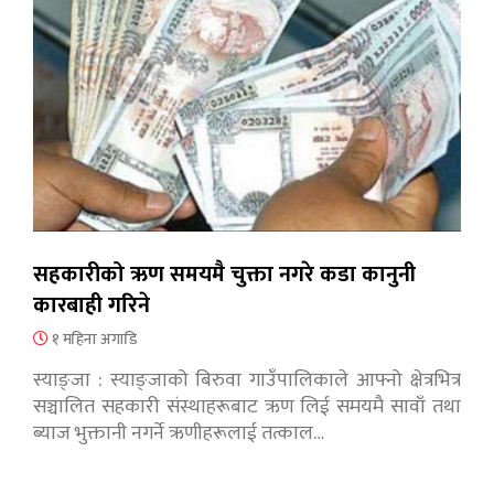
सहकारीको ऋण समयमै चुक्ता नगरे कडा कानुनी
कारबाही गरिने
१ महिना अगाडि
स्याङ्जा : स्याङ्जाको बिरुवा गाउँपालिकाले आफ्नो क्षेत्रभित्र
सञ्चालित सहकारी संस्थाहरूबाट ऋण लिई समयमै सावाँ तथा
ब्याज भुक्तानी नगर्ने ऋणीहरूलाई तत्काल…