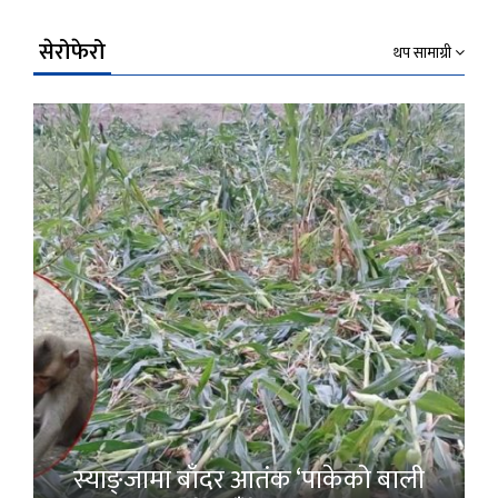
सेरोफेरो
थप सामाग्री
स्याङ्जामा बाँदर आतंक ‘पाकेको बाली