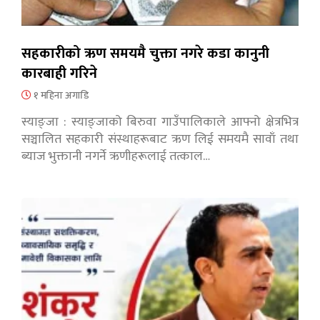
सहकारीको ऋण समयमै चुक्ता नगरे कडा कानुनी
कारबाही गरिने
१ महिना अगाडि
स्याङ्जा : स्याङ्जाको बिरुवा गाउँपालिकाले आफ्नो क्षेत्रभित्र
सञ्चालित सहकारी संस्थाहरूबाट ऋण लिई समयमै सावाँ तथा
ब्याज भुक्तानी नगर्ने ऋणीहरूलाई तत्काल…