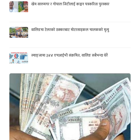
खेम सारुमगर र गोपाल जिटीलाई कञ्चन पत्रकरिता पुरस्कार
वालिङमा टेलरको ठक्करबाट मोटरसाइकल चालकको मृत्यु
स्याङ्जामा ३४४ एचआईभी संक्रमित, वालिङ सबैभन्दा धेरै