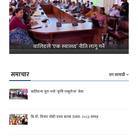
वालिङले ‘एक स्वास्थ्य’ नीति लागू गर्ने
समाचार
थप सामाग्री
वालिङमा सुरु भयो ‘कृषि एम्बुलेन्स’ सेवा
बि.पी. विचार गोष्ठी एवम काव्य उत्सव- २०८३ सम्पन्न