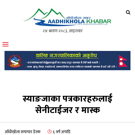
आँधीखोला खवर
मोफसलकै लोकप्रिय अनलाइन पत्रिका
स्याङजाका पत्रकारहरुलाई
सेनीटाईजर र मास्क
आँधीखोला समाचार डेस्क
६ वर्ष अगाडि