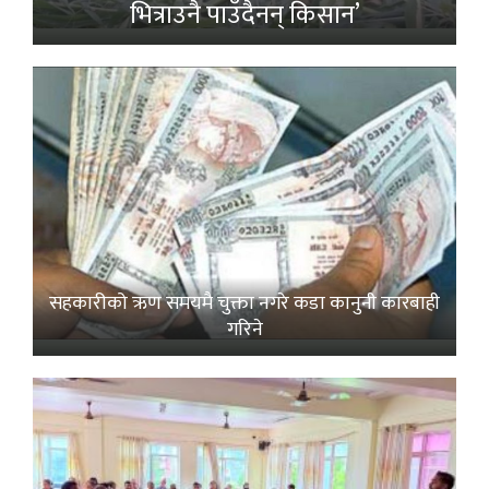
भित्राउनै पाउँदैनन् किसान’
सहकारीको ऋण समयमै चुक्ता नगरे कडा कानुनी कारबाही
गरिने