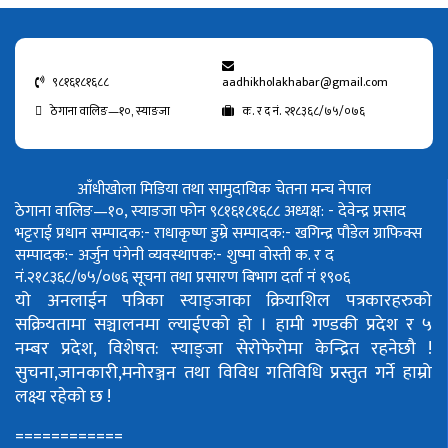
९८१६१८१६८८
aadhikholakhabar@gmail.com
ठेगाना वालिङ—१०, स्याङजा
क. र द नं. २१८३६८/७५/०७६
आँधीखोला मिडिया तथा सामुदायिक चेतना मन्च नेपाल
ठेगाना वालिङ—१०, स्याङजा फोन ९८१६१८१६८८
अध्यक्ष: - देवेन्द्र प्रसाद
भट्टराई
प्रधान सम्पादक:- राधाकृष्ण डुम्रे
सम्पादक:- खगिन्द्र पौडेल
ग्राफिक्स
सम्पादक:- अर्जुन पंगेनी
व्यवस्थापक:- शुष्मा वोस्ती
क. र द
नं.२१८३६८/७५/०७६
सूचना तथा प्रसारण बिभाग दर्ता नं १९०६
यो अनलाईन पत्रिका स्याङ्जाका क्रियाशिल पत्रकारहरुको
सक्रियतामा सञ्चालनमा ल्याईएको हो ।
हामी गण्डकी प्रदेश र ५
नम्बर प्रदेश, विशेषत: स्याङ्जा सेरोफेरोमा केन्द्रित रहनेछौ !
सुचना,जानकारी,मनोरञ्जन तथा विविध गतिविधि प्रस्तुत गर्ने हाम्रो
लक्ष्य रहेको छ !
============