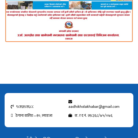
९८१६१८१६८८
aadhikholakhabar@gmail.com
ठेगाना वालिङ—१०, स्याङजा
क. र द नं. २१८३६८/७५/०७६