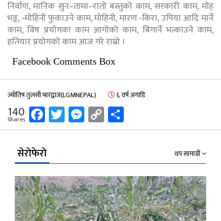
निर्वाण, मानिक सुन–तामा–रातो बस्तुको काम, सरकारी काम, मोह
भङ्ग, ‐मोहिनी फुकाउने काम, मोहिनी, मारण ‐किरा, उपिया आदि मार्ने
काम, विष प्रयोगका काम आगोको काम, बिगार्ने भत्काउने काम,
हतियार प्रयोगको काम आज गरे राम्रो ।
Facebook Comments Box
ज्योतिष तुलसी भारद्वाज(LGMNEPAL)
६ वर्ष अगाडि
Facebook
Twitter
Messenger
Copy
Share
140
Shares
Link
सेरोफेरो
थप सामाग्री