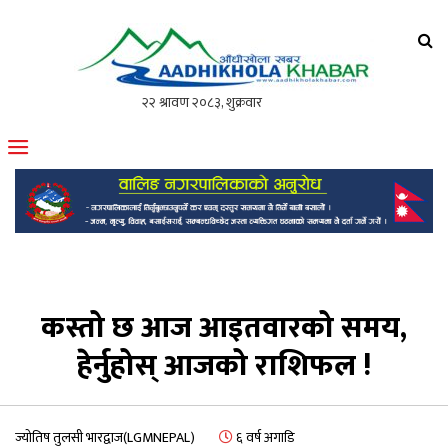
आँधीखोला खवर
मोफसलकै लोकप्रिय अनलाइन पत्रिका
कस्तो छ आज आइतवारको समय,
हेर्नुहोस् आजको राशिफल !
ज्योतिष तुलसी भारद्वाज(LGMNEPAL)
६ वर्ष अगाडि