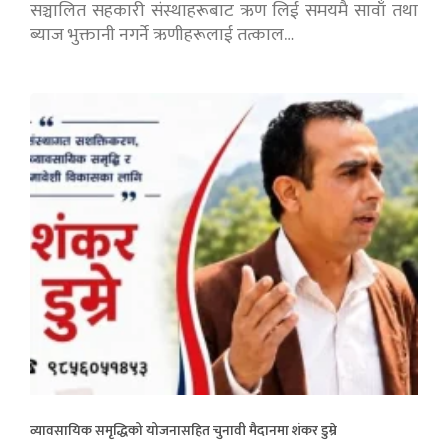
सञ्चालित सहकारी संस्थाहरूबाट ऋण लिई समयमै सावाँ तथा
ब्याज भुक्तानी नगर्ने ऋणीहरूलाई तत्काल…
व्यावसायिक समृद्धिको योजनासहित चुनावी मैदानमा शंकर डुम्रे