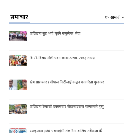
समाचार
थप सामाग्री
वालिङमा सुरु भयो ‘कृषि एम्बुलेन्स’ सेवा
बि.पी. विचार गोष्ठी एवम काव्य उत्सव- २०८३ सम्पन्न
खेम सारुमगर र गोपाल जिटीलाई कञ्चन पत्रकरिता पुरस्कार
वालिङमा टेलरको ठक्करबाट मोटरसाइकल चालकको मृत्यु
स्याङ्जामा ३४४ एचआईभी संक्रमित, वालिङ सबैभन्दा धेरै