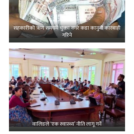
सहकारीको ऋण समयमै चुक्ता नगरे कडा कानुनी कारबाही
गरिने
वालिङले ‘एक स्वास्थ्य’ नीति लागू गर्ने