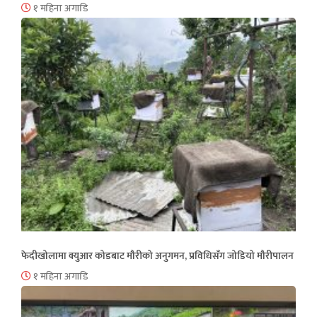
१ महिना अगाडि
फेदीखोलामा क्युआर कोडबाट मौरीको अनुगमन, प्रविधिसँग जोडियो मौरीपालन
१ महिना अगाडि