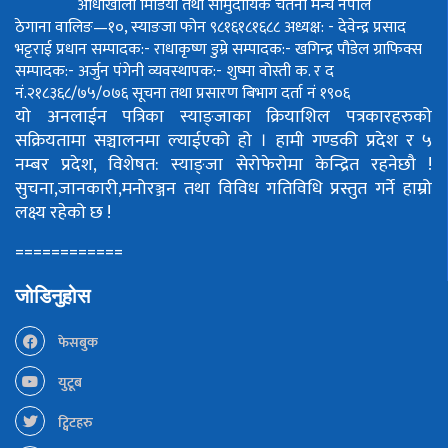
आँधीखोला मिडिया तथा सामुदायिक चेतना मन्च नेपाल
ठेगाना वालिङ—१०, स्याङजा फोन ९८१६१८१६८८
अध्यक्ष: - देवेन्द्र प्रसाद
भट्टराई
प्रधान सम्पादक:- राधाकृष्ण डुम्रे
सम्पादक:- खगिन्द्र पौडेल
ग्राफिक्स
सम्पादक:- अर्जुन पंगेनी
व्यवस्थापक:- शुष्मा वोस्ती
क. र द
नं.२१८३६८/७५/०७६
सूचना तथा प्रसारण बिभाग दर्ता नं १९०६
यो अनलाईन पत्रिका स्याङ्जाका क्रियाशिल पत्रकारहरुको
सक्रियतामा सञ्चालनमा ल्याईएको हो ।
हामी गण्डकी प्रदेश र ५
नम्बर प्रदेश, विशेषत: स्याङ्जा सेरोफेरोमा केन्द्रित रहनेछौ !
सुचना,जानकारी,मनोरञ्जन तथा विविध गतिविधि प्रस्तुत गर्ने हाम्रो
लक्ष्य रहेको छ !
============
जोडिनुहोस
फेसबुक
युटूब
ट्विटहरु