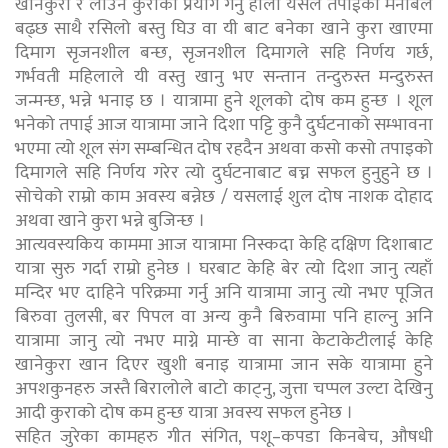
खानेकुरा र लाउने कुराको प्रयोग गर्नु होला यसले तपाईंको मनोबल
बढ्छ साथै रसिलो बस्तु घिउ वा यी बाट बनेका खाने कुरा खाएमा
दिमाग सृजनशील बन्छ, सृजनशील दिमागले सहि निर्णय गर्छ,
गर्भवती महिलाले यी वस्तु खानु भए सन्तान तन्दुरुस्त मन्दुरुस्त
जन्मन्छ, भन्ने भनाइ छ । यात्रामा हुने शूलको दोष कम हुन्छ । शूल
भनेको तपाई आज यात्रामा जाने दिशा पट्टि कुनै दुर्घटनाको सम्भावना
भएमा त्यो शूल संग सम्बन्धित दोष रहदैन अथवा कसो कसो तपाइको
दिमागले सहि निर्णय गरेर त्यो दुर्घटनाबाट बच्न सफल हुनुहुने छ ।
सोचेको राम्रो काम अवस्य बन्नेछ / यसलाई शुल दोष नाशक दोहाद
अथवा खाने कुरा भन्ने बुजिन्छ ।
आत्यवस्यकिय काममा आज यात्रामा निस्कदा केहि दक्षिण दिशाबाट
यात्रा सुरु गर्दा राम्रो हुनेछ । घरबाट केहि बेर त्यो दिशा जानु त्यहाँ
मन्दिर भए दाहिने परिक्रमा गर्नु अनि यात्रामा जानु त्यो नभए पूजित
बिरुवा तुलसी, बर पिपल वा अन्य कुनै बिरुवामा पनि हाल्नु अनि
यात्रामा जानु त्यो नभए माग्ने मान्छे वा साना केटाकेटीलाई केहि
खानेकुरा खान दिएर खुशी बनाइ यात्रामा जान सके यात्रामा हुने
अपशकुनहरु जस्तै बिरालोले बाटो काट्नु, जुत्ता चप्पल उल्टा देखिनु
आदी कुराको दोष कम हुन्छ यात्रा अवस्य सफल हुनेछ ।
सहित जुरेका कामहरु गीत संगित, पशू–कपडा किनबेच, औषधी