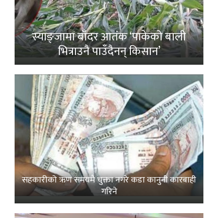
स्याङ्जामा बाँदर आतंक ‘पाकेको बाली
भित्राउनै पाउँदैनन् किसान’
सहकारीको ऋण समयमै चुक्ता नगरे कडा कानुनी कारबाही
गरिने