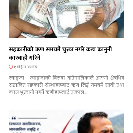
सहकारीको ऋण समयमै चुक्ता नगरे कडा कानुनी
कारबाही गरिने
१ महिना अगाडि
स्याङ्जा : स्याङ्जाको बिरुवा गाउँपालिकाले आफ्नो क्षेत्रभित्र
सञ्चालित सहकारी संस्थाहरूबाट ऋण लिई समयमै सावाँ तथा
ब्याज भुक्तानी नगर्ने ऋणीहरूलाई तत्काल…