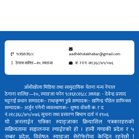
९८१६१८१६८८
aadhikholakhabar@gmail.com
ठेगाना वालिङ—१०, स्याङजा
क. र द नं. २१८३६८/७५/०७६
आँधीखोला मिडिया तथा सामुदायिक चेतना मन्च नेपाल
ठेगाना वालिङ—१०, स्याङजा फोन ९८१६१८१६८८
अध्यक्ष: - देवेन्द्र प्रसाद
भट्टराई
प्रधान सम्पादक:- राधाकृष्ण डुम्रे
सम्पादक:- खगिन्द्र पौडेल
ग्राफिक्स
सम्पादक:- अर्जुन पंगेनी
व्यवस्थापक:- शुष्मा वोस्ती
क. र द
नं.२१८३६८/७५/०७६
सूचना तथा प्रसारण बिभाग दर्ता नं १९०६
यो अनलाईन पत्रिका स्याङ्जाका क्रियाशिल पत्रकारहरुको
सक्रियतामा सञ्चालनमा ल्याईएको हो ।
हामी गण्डकी प्रदेश र ५
नम्बर प्रदेश, विशेषत: स्याङ्जा सेरोफेरोमा केन्द्रित रहनेछौ !