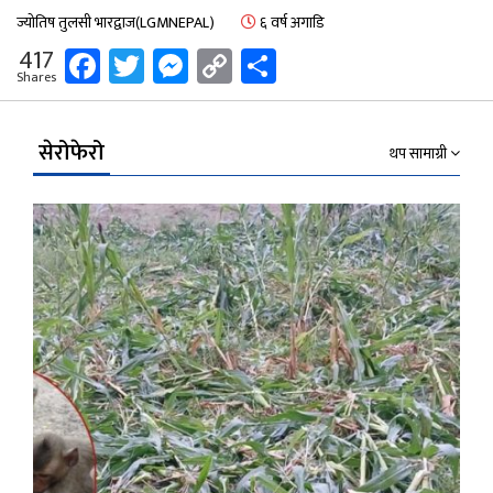
ज्योतिष तुलसी भारद्वाज(LGMNEPAL)
६ वर्ष अगाडि
Facebook
Twitter
Messenger
Copy
Share
417
Shares
Link
सेरोफेरो
थप सामाग्री