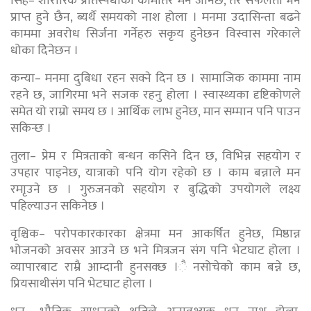
सिंह– शारीरिक प्रतिस्पर्धाका कामतिर मन जानेछ, तर सफलता भने
प्राप्त हुने छैन, ब्यर्थै समयको नाश होला । मनमा उदासिन्ता बढने
काममा अवरोध सिर्जना गर्नेहरु सकृय हुनेछन विस्वास गरेकाले
धोका दिेनेछन ।
कन्या– मनमा दुबिधा रहन सक्ने दिन छ । सामाजिक काममा नाम
रहने छ, जागिरमा भने सजक रहनु होला । स्वास्थ्यका दृष्टिकोणले
समेत यो राम्रो समय छ । आर्थिक लाभ हुनेछ, मान सम्मान पनि पाउन
सकिन्छ ।
तुला– प्रेम र मित्रताको बन्धन कसिने दिन छ, विभिन्न सहयोग र
उपहार पाइनेछ, यात्राको पनि योग रहेको छ । काम बन्नाले मन
रमाृउने छ । गुरुजनको सहयोग र बुद्धिको उपयोगले लक्ष्य
पहिल्याउन सकिनेछ ।
वृश्चिक– परोपकारकारका क्षेत्रमा मन आकर्षित हुनेछ, मिष्ठान्न
भोजनको अवसर आउने छ भने मित्रजन संग पनि भेटघाट होला ।
व्यापारबाट राम्रै आम्दानी हुनसक्छ ।ै नसोचेको काम बन्ने छ,
प्रियसाथीसंग पनि भेटघाट होला ।