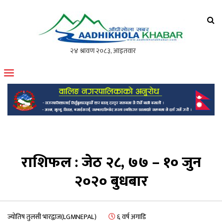
आँधीखोला खवर
मोफसलकै लोकप्रिय अनलाइन पत्रिका
राशिफल : जेठ २८, ७७ – १० जुन
२०२० बुधबार
ज्योतिष तुलसी भारद्वाज(LGMNEPAL)
६ वर्ष अगाडि