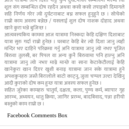
आज यात्रामा जाने दिशा पट्टि कुनै दुर्घटनाको सम्भावना भएमा त्यो
शूल संग सम्बन्धित दोष रहदैन अथवा कसो कसो तपाइको दिमागले
सहि निर्णय गरेर त्यो दुर्घटनाबाट बच्न सफल हुनुहुने छ । सोचेको
राम्रो काम अवस्य बन्नेछ / यसलाई शुल दोष नाशक दोहाद अथवा
खाने कुरा भन्ने बुजिन्छ ।
आत्यवस्यकिय काममा आज यात्रामा निस्कदा केहि दक्षिण दिशाबाट
यात्रा सुरु गर्दा राम्रो हुनेछ । घरबाट केहि बेर त्यो दिशा जानु त्यहाँ
मन्दिर भए दाहिने परिक्रमा गर्नु अनि यात्रामा जानु त्यो नभए पूजित
बिरुवा तुलसी, बर पिपल वा अन्य कुनै बिरुवामा पनि हाल्नु अनि
यात्रामा जानु त्यो नभए माग्ने मान्छे वा साना केटाकेटीलाई केहि
खानेकुरा खान दिएर खुशी बनाइ यात्रामा जान सके यात्रामा हुने
अपशकुनहरु जस्तै बिरालोले बाटो काट्नु, जुत्ता चप्पल उल्टा देखिनु
आदी कुराको दोष कम हुन्छ यात्रा अवस्य सफल हुनेछ ।
सहित जुरेका कामहरु चातुर्य, दक्षता, कला, पुण्य कर्म, ब्यापार गृह
आरम्भ, अध्ययन, धातु क्रिया, जागिर प्ररम्भ, बादबिवाद, पन्ना हरीयो
बस्तुको काम राम्रो छ ।
Facebook Comments Box