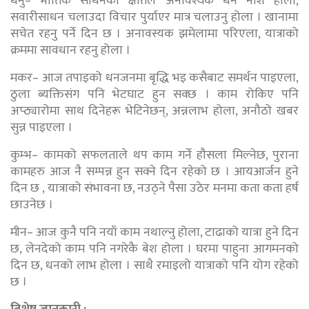
धनु– भौतिक साधनको क्षतिले अनावश्यक धन नाश होला,
सवारीसाधन चलाउदा विचार पुर्याएर मात्र चलाउनु होला । खानामा
सचेत रहनु पर्ने दिन छ । अनावस्यक झमेलामा परिएला, यात्राको
क्रममा सावधान रहनु होला ।
मकर– आज तपाइको धनजनमा बृद्धि भइ कसैबाट समर्थन पाइएला,
ठुला ब्यक्तिसंग पनि भेटघाट हुन सक्छ । काम रोकिए पनि
अप्ठ्यारोमा साथ दिनेहरू भेटिनेछन्, अन्नलाभ होला, अनौठो खबर
सुन्न पाइएला ।
कुम्भ– कामको सफलताले थप काम गर्ने हौसला मिल्नेछ, पुराना
कामहरु आज नै सम्पन्न हुन सक्ने दिन रहेको छ । आयआर्जन हुने
दिन छ , यात्राको संभावना छ, नउठ्ने पैसा उठेर मनमा कता कता हर्ष
छाउनेछ ।
मीन– आज कुनै पनि नयाँ काम नथाल्नु होला, टाढाको यात्रा हुने दिन
छ, लेनदेको काम पनि नगरेकै बेश होला । घरमा पाहुना आगमनको
दिन छ, धनको लाभ होला । साथै रमाइलो यात्राको पनि योग रहेको
छ ।