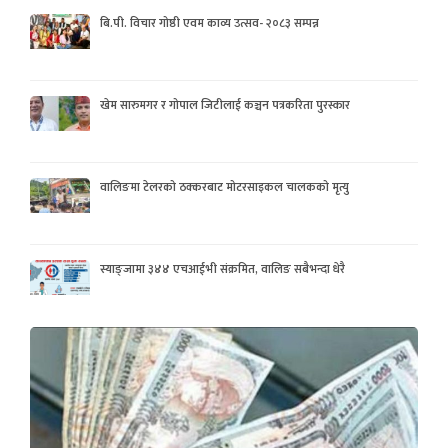
बि.पी. विचार गोष्ठी एवम काव्य उत्सव- २०८३ सम्पन्न
खेम सारुमगर र गोपाल जिटीलाई कञ्चन पत्रकरिता पुरस्कार
वालिङमा टेलरको ठक्करबाट मोटरसाइकल चालकको मृत्यु
स्याङ्जामा ३४४ एचआईभी संक्रमित, वालिङ सबैभन्दा धेरै