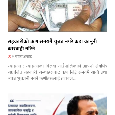
सहकारीको ऋण समयमै चुक्ता नगरे कडा कानुनी
कारबाही गरिने
१ महिना अगाडि
स्याङ्जा : स्याङ्जाको बिरुवा गाउँपालिकाले आफ्नो क्षेत्रभित्र
सञ्चालित सहकारी संस्थाहरूबाट ऋण लिई समयमै सावाँ तथा
ब्याज भुक्तानी नगर्ने ऋणीहरूलाई तत्काल…