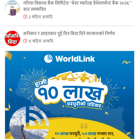
गरिमा विकास बैंक लिमिटेड “बेस्ट म्यानेज्ड डेभेलपमेन्ट बैंक २०२६”
बाट सम्मानित
३ महिना अगाडि
शनिबार र आइतबार दुई दिन बिदा दिने सरकारको निर्णय
४ महिना अगाडि