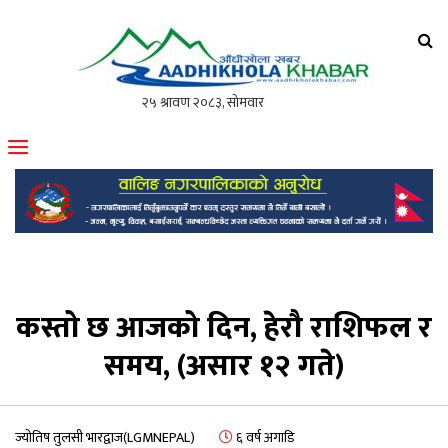
आँधीखोला खवर
मोफसलकै लोकप्रिय अनलाइन पत्रिका
कस्तो छ आजको दिन, हेरौ राशिफल र
समय, (असार १२ गते)
ज्योतिष तुलसी भारद्वाज(LGMNEPAL)
६ वर्ष अगाडि