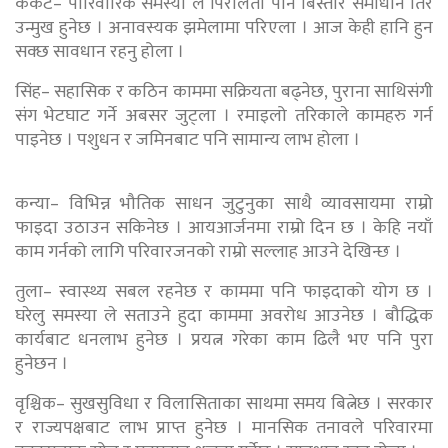
कर्कट– पारिवारिक समस्या ले पिरोलेता पनि बिस्तारै समाधान तिर
उन्मुख हुनेछ । अनावस्यक झमेलामा परिएला । आज केही हानि हुन
सक्छ सावधान रहनु होला ।
सिंह– सहासिक र कठिन काममा सक्रियता बढ्नेछ, पुराना साथिसंगी
संग भेटघाट गर्ने अबसर जुट्ला । रमाइलो तरिकाले कामहरु गर्न
पाइनेछ । पशुधन र जमिनबाट पनि सामान्य लाभ होला ।
कन्या– विभिन्न भौतिक साधन जुटुनुका साथै व्यावसायमा राम्रो
फाइदा उठाउन सकिनेछ । आयआर्जनमा राम्रो दिन छ । केहि नयाँ
काम गर्नको लागि परिवारजनको राम्रो सल्लाह आउने देखिन्छ ।
तुला– स्वास्थ्य सबल रहनेछ र काममा पनि फाइदाको योग छ ।
घरेलु समस्या ले सताउने हुदा काममा अवरोध आउनेछ । बौद्धिक
कार्यबाट धनलाभ हुनेछ । प्रयत्न गरेका काम ढिलै भए पनि पुरा
हुनेछन ।
वृश्चिक– सुखसुविधा र विलासिताका साथमा समय बित्नेछ । सरकार
र राज्यपक्षबाट लाभ प्राप्त हुनेछ । मानसिक तनावले परिवारमा