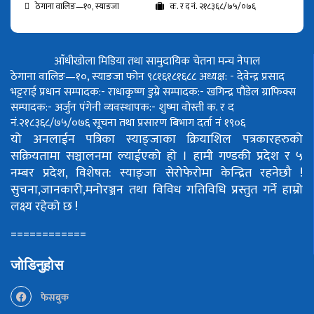
ठेगाना वालिङ—१०, स्याङजा
क. र द नं. २१८३६८/७५/०७६
आँधीखोला मिडिया तथा सामुदायिक चेतना मन्च नेपाल
ठेगाना वालिङ—१०, स्याङजा फोन ९८१६१८१६८८
अध्यक्ष: - देवेन्द्र प्रसाद
भट्टराई
प्रधान सम्पादक:- राधाकृष्ण डुम्रे
सम्पादक:- खगिन्द्र पौडेल
ग्राफिक्स
सम्पादक:- अर्जुन पंगेनी
व्यवस्थापक:- शुष्मा वोस्ती
क. र द
नं.२१८३६८/७५/०७६
सूचना तथा प्रसारण बिभाग दर्ता नं १९०६
यो अनलाईन पत्रिका स्याङ्जाका क्रियाशिल पत्रकारहरुको
सक्रियतामा सञ्चालनमा ल्याईएको हो ।
हामी गण्डकी प्रदेश र ५
नम्बर प्रदेश, विशेषत: स्याङ्जा सेरोफेरोमा केन्द्रित रहनेछौ !
सुचना,जानकारी,मनोरञ्जन तथा विविध गतिविधि प्रस्तुत गर्ने हाम्रो
लक्ष्य रहेको छ !
============
जोडिनुहोस
फेसबुक