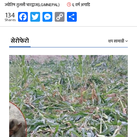
ज्योतिष तुलसी भारद्वाज(LGMNEPAL)
६ वर्ष अगाडि
Facebook
Twitter
Messenger
Copy
Share
134
Shares
Link
सेरोफेरो
थप सामाग्री