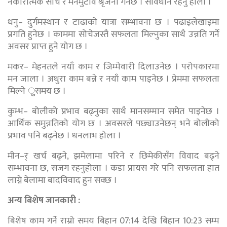
नकारात्मक सोच र मनमुटाव श्रृजना गर्नेछ । सावधान रहनु होला ।
धनु– दुर्गमस्थान र टाढाको यात्रा सम्भावना छ । पढाइलेखाइमा
प्रगति हुनेछ । काममा सोचेजस्तै सफलता मिल्नुका साथै उन्नति गर्ने
अवसर प्राप्त हुने योग छ ।
मकर– मेहनतले नयाँ काम र जिम्मेवारी दिलाउनेछ । परोपकारमा
मन जाला । अधुरा काम बन्ने र नयाँ काम पाइनेछ । प्रेममा सफलता
मिल्ने ुसमय छ ।
कुम्भ– बोलीको प्रभाव बढ्नुका साथै मानसम्मान समेत पाइनेछ ।
आर्थिक समुन्नतिको योग छ । अवसरले पछ्याउनेछन् भने बोलीको
प्रभाव पनि बढ्नेछ । धनलाभ होला ।
मीन–र् खर्च बढ्ने, झमेलामा परिने र छिमेकीसँग विवाद बढ्ने
सम्भावना छ, सजग रहनुहोला । कडा प्रायस गरे पनि सफलता हात
लाग्ने बेलामा बादविवाद हुन सक्छ ।
अन्य बिशेष जानकारी :
बिशेष काम गर्ने राम्रो समय बिहान 07:14 देखि बिहान 10:23 सम्म