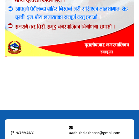
९८१६१८१६८८
aadhikholakhabar@gmail.com