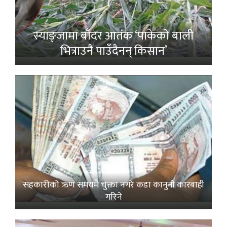
स्याङ्जामा बाँदर आतंक ‘पाकेको बाली
भित्राउनै पाउँदैनन् किसान’
सहकारीको ऋण समयमै चुक्ता नगरे कडा कानुनी कारबाही
गरिने