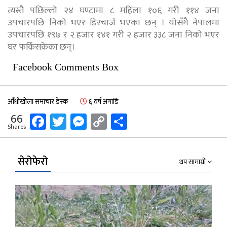
त्यस्तै पछिल्लो २४ घण्टामा ८ महिला १०६ गरी ११४ जना
उपचारपछि निको भएर डिस्चार्ज भएका छन् । योसँगै नेपालमा
उपचारपछि १९७ र २ हजार १४१ गरी २ हजार ३३८ जना निको भएर
घर फर्किसकेका छन्।
Facebook Comments Box
आँधीखोला समाचार डेस्क
६ वर्ष अगाडि
Facebook
Twitter
Messenger
Copy
Share
66
Shares
Link
सेरोफेरो
थप सामाग्री