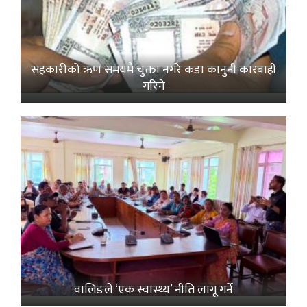
सहकारीको ऋण समयमै चुक्ता नगरे कडा कानुनी कारबाही
गरिने
वालिङले ‘एक स्वास्थ्य’ नीति लागू गर्ने