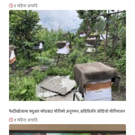
१ महिना अगाडि
फेदीखोलामा क्युआर कोडबाट मौरीको अनुगमन, प्रविधिसँग जोडियो मौरीपालन
१ महिना अगाडि