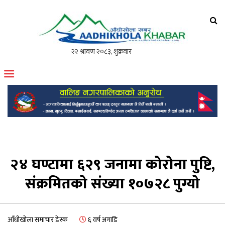
आँधीखोला खवर
मोफसलकै लोकप्रिय अनलाइन पत्रिका
२४ घण्टामा ६२९ जनामा कोरोना पुष्टि,
संक्रमितको संख्या १०७२८ पुग्यो
आँधीखोला समाचार डेस्क
६ वर्ष अगाडि