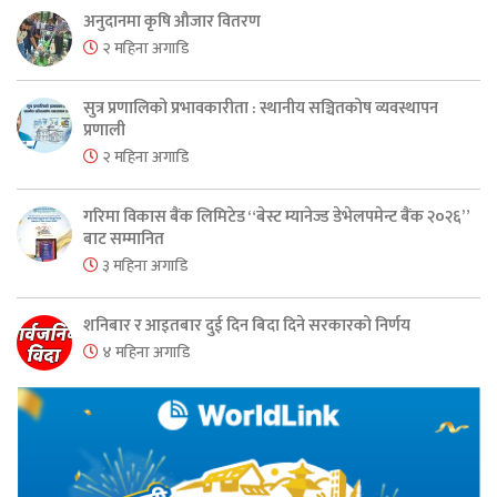
अनुदानमा कृषि औजार वितरण
२ महिना अगाडि
सुत्र प्रणालिको प्रभावकारीता : स्थानीय सञ्चितकोष व्यवस्थापन
प्रणाली
२ महिना अगाडि
गरिमा विकास बैंक लिमिटेड “बेस्ट म्यानेज्ड डेभेलपमेन्ट बैंक २०२६”
बाट सम्मानित
३ महिना अगाडि
शनिबार र आइतबार दुई दिन बिदा दिने सरकारको निर्णय
४ महिना अगाडि