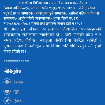
आँधीखोला मिडिया तथा सामुदायिक चेतना मन्च नेपाल
ठेगाना वालिङ—१०, स्याङजा फोन ९८१६१८१६८८
अध्यक्ष: - देवेन्द्र प्रसाद
भट्टराई
प्रधान सम्पादक:- राधाकृष्ण डुम्रे
सम्पादक:- खगिन्द्र पौडेल
ग्राफिक्स
सम्पादक:- अर्जुन पंगेनी
व्यवस्थापक:- शुष्मा वोस्ती
क. र द
नं.२१८३६८/७५/०७६
सूचना तथा प्रसारण बिभाग दर्ता नं १९०६
यो अनलाईन पत्रिका स्याङ्जाका क्रियाशिल पत्रकारहरुको
सक्रियतामा सञ्चालनमा ल्याईएको हो ।
हामी गण्डकी प्रदेश र ५
नम्बर प्रदेश, विशेषत: स्याङ्जा सेरोफेरोमा केन्द्रित रहनेछौ !
सुचना,जानकारी,मनोरञ्जन तथा विविध गतिविधि प्रस्तुत गर्ने हाम्रो
लक्ष्य रहेको छ !
============
जोडिनुहोस
फेसबुक
युटूब
ट्विटहरु