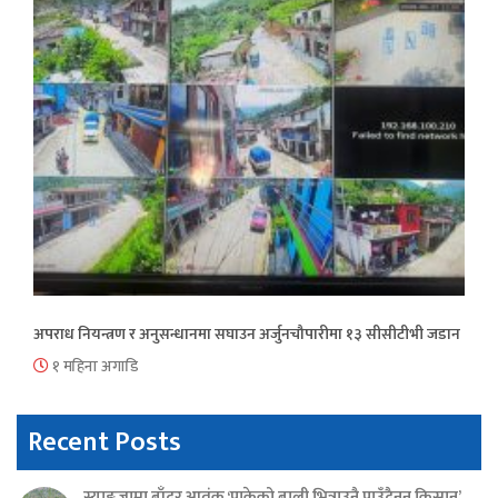
अपराध नियन्त्रण र अनुसन्धानमा सघाउन अर्जुनचौपारीमा १३ सीसीटीभी जडान
१ महिना अगाडि
Recent Posts
स्याङ्जामा बाँदर आतंक ‘पाकेको बाली भित्राउनै पाउँदैनन् किसान’