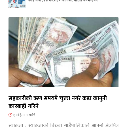
स्याङ्जामा ३४४ एचआईभी संक्रमित, वालिङ सबैभन्दा धेरै
सहकारीको ऋण समयमै चुक्ता नगरे कडा कानुनी
कारबाही गरिने
१ महिना अगाडि
स्याङ्जा : स्याङ्जाको बिरुवा गाउँपालिकाले आफ्नो क्षेत्रभित्र