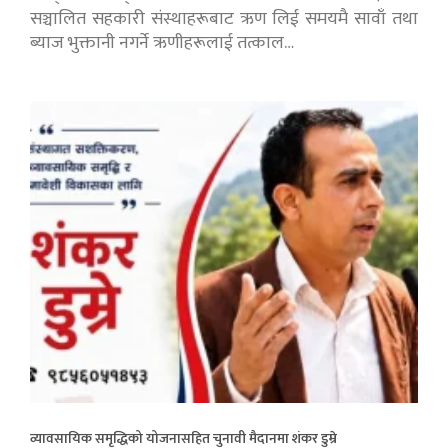
सञ्चालित सहकारी संस्थाहरूबाट ऋण लिई समयमै सावाँ तथा
ब्याज भुक्तानी नगर्ने ऋणीहरूलाई तत्काल…
व्यावसायिक समृद्धिको योजनासहित चुनावी मैदानमा शंकर डुम्रे