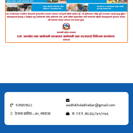
९८१६१८१६८८
aadhikholakhabar@gmail.com
ठेगाना वालिङ—१०, स्याङजा
क. र द नं. २१८३६८/७५/०७६