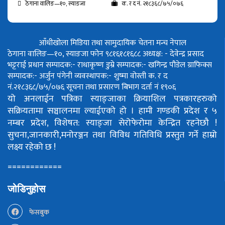
ठेगाना वालिङ—१०, स्याङजा
क. र द नं. २१८३६८/७५/०७६
आँधीखोला मिडिया तथा सामुदायिक चेतना मन्च नेपाल
ठेगाना वालिङ—१०, स्याङजा फोन ९८१६१८१६८८
अध्यक्ष: - देवेन्द्र प्रसाद
भट्टराई
प्रधान सम्पादक:- राधाकृष्ण डुम्रे
सम्पादक:- खगिन्द्र पौडेल
ग्राफिक्स
सम्पादक:- अर्जुन पंगेनी
व्यवस्थापक:- शुष्मा वोस्ती
क. र द
नं.२१८३६८/७५/०७६
सूचना तथा प्रसारण बिभाग दर्ता नं १९०६
यो अनलाईन पत्रिका स्याङ्जाका क्रियाशिल पत्रकारहरुको
सक्रियतामा सञ्चालनमा ल्याईएको हो ।
हामी गण्डकी प्रदेश र ५
नम्बर प्रदेश, विशेषत: स्याङ्जा सेरोफेरोमा केन्द्रित रहनेछौ !
सुचना,जानकारी,मनोरञ्जन तथा विविध गतिविधि प्रस्तुत गर्ने हाम्रो
लक्ष्य रहेको छ !
============
जोडिनुहोस
फेसबुक