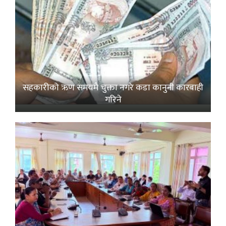
सहकारीको ऋण समयमै चुक्ता नगरे कडा कानुनी कारबाही
गरिने