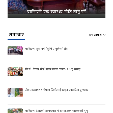
वालिङले ‘एक स्वास्थ्य’ नीति लागू गर्ने
समाचार
थप सामाग्री
वालिङमा सुरु भयो ‘कृषि एम्बुलेन्स’ सेवा
बि.पी. विचार गोष्ठी एवम काव्य उत्सव- २०८३ सम्पन्न
खेम सारुमगर र गोपाल जिटीलाई कञ्चन पत्रकरिता पुरस्कार
वालिङमा टेलरको ठक्करबाट मोटरसाइकल चालकको मृत्यु