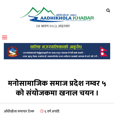
आँधीखोला खवर
मोफसलकै लोकप्रिय अनलाइन पत्रिका
मनोसामाजिक समाज प्रदेश नम्वर ५
को संयोजकमा खनाल चयन ।
आँधीखोला समाचार डेस्क
६ वर्ष अगाडि