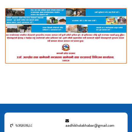
९८१६१८१६८८
aadhikholakhabar@gmail.com