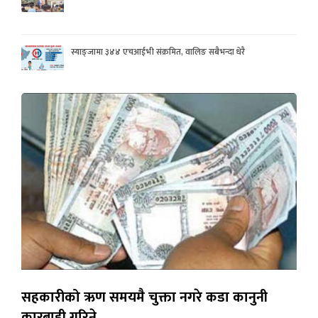
स्याङ्जामा ३४४ एचआईभी संक्रमित, वालिङ सबैभन्दा धेरै
सहकारीको ऋण समयमै चुक्ता नगरे कडा कानुनी
कारबाही गरिने