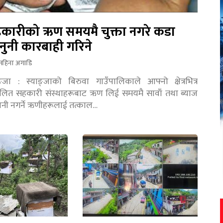
कारीको ऋण समयमै चुक्ता नगरे कडा
नुनी कारबाही गरिने
महिना अगाडि
ङ्जा : स्याङ्जाको बिरुवा गाउँपालिकाले आफ्नो क्षेत्रभित्र
चालित सहकारी संस्थाहरूबाट ऋण लिई समयमै सावाँ तथा ब्याज
तानी नगर्ने ऋणीहरूलाई तत्काल…