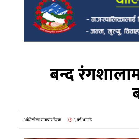
बन्द रंगशालामा
आँधीखोला समाचार डेस्क
६ वर्ष अगाडि