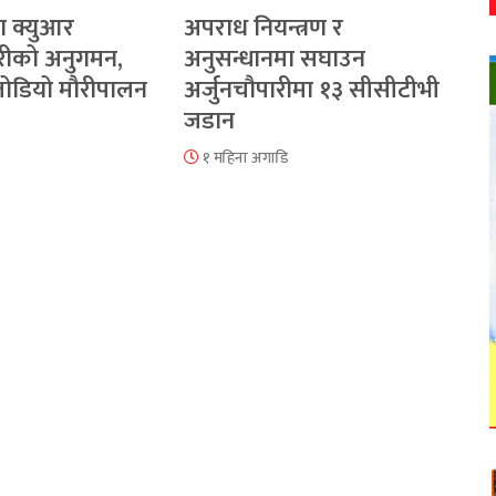
ा क्युआर
अपराध नियन्त्रण र
रीको अनुगमन,
अनुसन्धानमा सघाउन
 जोडियो मौरीपालन
अर्जुनचौपारीमा १३ सीसीटीभी
जडान
१ महिना अगाडि