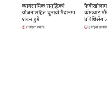
व्यावसायिक समृद्धिको
फेदीखोलाम
योजनासहित चुनावी मैदानमा
कोडबाट मौ
शंकर डुम्रे
प्रविधिसँग
१ महिना अगाडि
१ महिना अगाडि