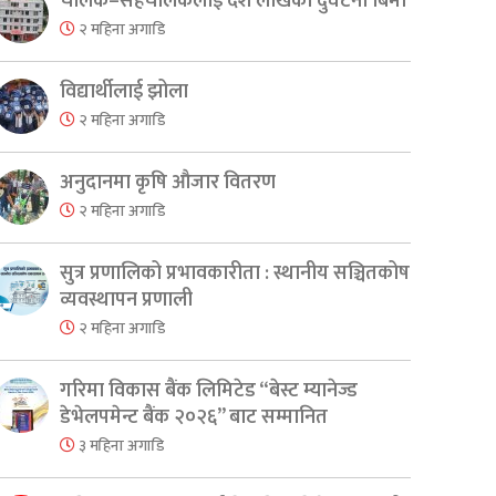
चालक–सहचालकलाई दश लाखको दुर्घटना बिमा
२ महिना अगाडि
विद्यार्थीलाई झोला
२ महिना अगाडि
अनुदानमा कृषि औजार वितरण
२ महिना अगाडि
सुत्र प्रणालिको प्रभावकारीता : स्थानीय सञ्चितकोष
व्यवस्थापन प्रणाली
२ महिना अगाडि
गरिमा विकास बैंक लिमिटेड “बेस्ट म्यानेज्ड
डेभेलपमेन्ट बैंक २०२६” बाट सम्मानित
er
are
३ महिना अगाडि