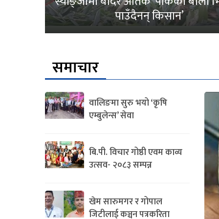
स्याङ्जामा बाँदर आतंक ‘पाकेको बाली भित
पाउँदैनन् किसान’
समाचार
वालिङमा सुरु भयो ‘कृषि
एम्बुलेन्स’ सेवा
बि.पी. विचार गोष्ठी एवम काव्य
उत्सव- २०८३ सम्पन्न
खेम सारुमगर र गोपाल
जिटीलाई कञ्चन पत्रकरिता