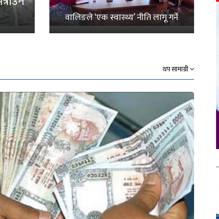
्राउनै
वालिङले ‘एक स्वास्थ्य’ नीति लागू गर्ने
थप सामाग्री