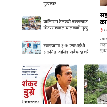
पुरस्कार
सह
का
वालिङमा टेलरको ठक्करबाट
मोटरसाइकल चालकको मृत्यु
१ 
स्या
सञ्
स्याङ्जामा ३४४ एचआईभी
भुक्
संक्रमित, वालिङ सबैभन्दा धेरै