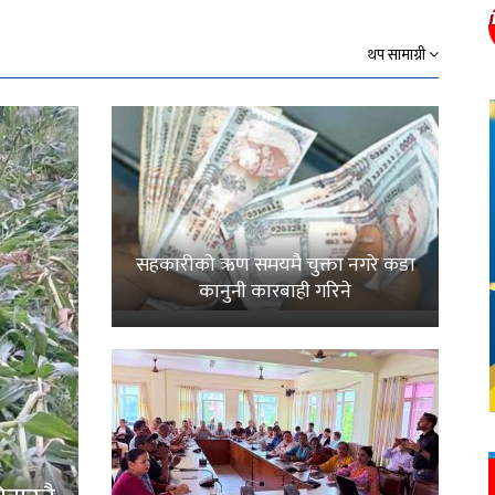
थप सामाग्री
सहकारीको ऋण समयमै चुक्ता नगरे कडा
कानुनी कारबाही गरिने