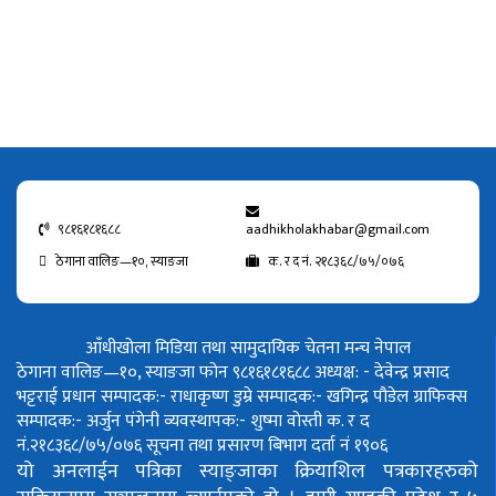
९८१६१८१६८८
aadhikholakhabar@gmail.com
ठेगाना वालिङ—१०, स्याङजा
क. र द नं. २१८३६८/७५/०७६
आँधीखोला मिडिया तथा सामुदायिक चेतना मन्च नेपाल
ठेगाना वालिङ—१०, स्याङजा फोन ९८१६१८१६८८
अध्यक्ष: - देवेन्द्र प्रसाद
भट्टराई
प्रधान सम्पादक:- राधाकृष्ण डुम्रे
सम्पादक:- खगिन्द्र पौडेल
ग्राफिक्स
सम्पादक:- अर्जुन पंगेनी
व्यवस्थापक:- शुष्मा वोस्ती
क. र द
नं.२१८३६८/७५/०७६
सूचना तथा प्रसारण बिभाग दर्ता नं १९०६
यो अनलाईन पत्रिका स्याङ्जाका क्रियाशिल पत्रकारहरुको