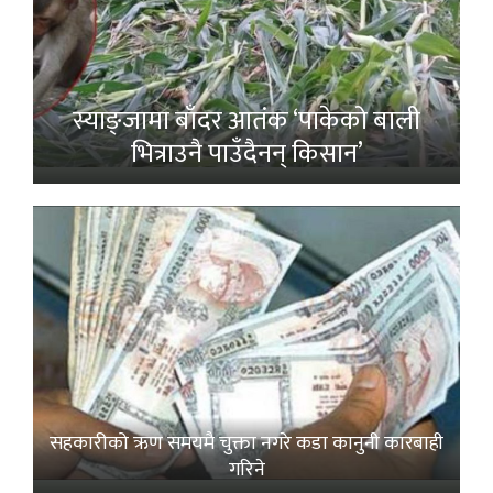
स्याङ्जामा बाँदर आतंक ‘पाकेको बाली
भित्राउनै पाउँदैनन् किसान’
सहकारीको ऋण समयमै चुक्ता नगरे कडा कानुनी कारबाही
गरिने