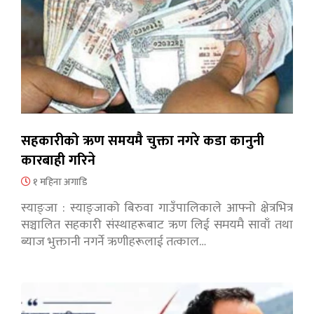
सहकारीको ऋण समयमै चुक्ता नगरे कडा कानुनी
कारबाही गरिने
१ महिना अगाडि
स्याङ्जा : स्याङ्जाको बिरुवा गाउँपालिकाले आफ्नो क्षेत्रभित्र
सञ्चालित सहकारी संस्थाहरूबाट ऋण लिई समयमै सावाँ तथा
ब्याज भुक्तानी नगर्ने ऋणीहरूलाई तत्काल…