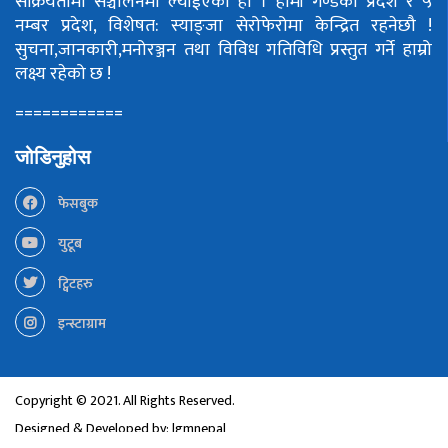
सक्रियतामा सञ्चालनमा ल्याईएको हो ।
हामी गण्डकी प्रदेश र ५
नम्बर प्रदेश, विशेषत: स्याङ्जा सेरोफेरोमा केन्द्रित रहनेछौ !
सुचना,जानकारी,मनोरञ्जन तथा विविध गतिविधि प्रस्तुत गर्ने हाम्रो
लक्ष्य रहेको छ !
============
जोडिनुहोस
फेसबुक
युटूब
ट्विटहरु
इन्स्टाग्राम
Copyright © 2021. All Rights Reserved.
Designed & Developed by:
lgmnepal