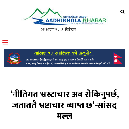
आँधीखोला खवर
मोफसलकै लोकप्रिय अनलाइन पत्रिका
‘नीतिगत भ्रस्टाचार अब रोकिनुपर्छ,
जताततै भ्रष्टाचार व्याप्त छ’-सांसद
मल्ल