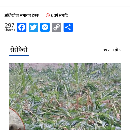
आँधीखोला समाचार डेस्क
६ वर्ष अगाडि
Facebook
Twitter
Messenger
Copy
Share
297
Shares
Link
सेरोफेरो
थप सामाग्री