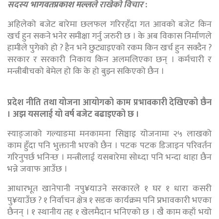
सदस्य
भागवतप्रकाश मल्ल
ले राखेकाे विचार
:
अहिलेको बजेट बारेमा छलफल गरिरहँदा गत आवको बजेट किन
खर्च हुन सकने भनेर समीक्षा गर्नु जरुरी छ । के अब विकास निर्माणले
हामीले पुगेको हो ? हैन भने छुट्याइएको रकम किन खर्च हुन सक्दैन ?
सरकार र सरकारी निकाय किन अलमलिएका छन् । कर्मचारी र
मन्त्रीबीचको बेमेल हो कि के हो बुझ्न सकिएको छैन ।
प्रदेश नीति तथा योजना आयोगको काम प्रभावकारी देखिएको छैन
। अझ यसलाई यो वर्ष बजेट बढाइएको छ ।
स्याङ्जाको गल्याङमा मनकामना सिञ्चाइ योजनामा २५ लाखको
काम हुँदा पनि भुक्तानी भएको छैन । पटक पटक डिजाइन परिवर्तन
गरिनुपर्छ भनिन्छ । मन्त्रीलाई यसबारेमा सोध्दा पनि भन्दा थाहा छैन
भन्ने जवाफ आउँछ ।
आधारभूत खानेपानी नपु¥याउने सरकारले १ घर १ धारा कसरी
पु¥याउँछ ? १ निर्वाचन क्षेत्र १ सडक कार्यक्रम पनि प्रभावकारी भएका
छैनन् । १ स्थानीय तह १ खेलमैदान भनिएको छ । खै काम कहाँ भयो