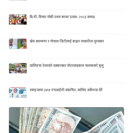
बि.पी. विचार गोष्ठी एवम काव्य उत्सव- २०८३ सम्पन्न
खेम सारुमगर र गोपाल जिटीलाई कञ्चन पत्रकरिता पुरस्कार
वालिङमा टेलरको ठक्करबाट मोटरसाइकल चालकको मृत्यु
स्याङ्जामा ३४४ एचआईभी संक्रमित, वालिङ सबैभन्दा धेरै