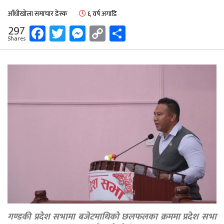
आँधीखोला समाचार डेस्क
६ वर्ष अगाडि
Facebook
Twitter
Messenger
Copy
Share
297
Shares
Link
गण्डकी प्रदेश सभामा बजेटमाथिकाे छलफलका क्रममा प्रदेश सभा