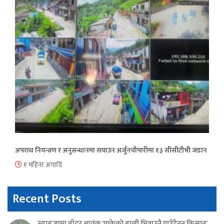
अपराध नियन्त्रण र अनुसन्धानमा सघाउन अर्जुनचौपारीमा १३ सीसीटीभी जडान
१ महिना अगाडि
Recent Posts
स्याङ्जामा बाँदर आतंक ‘पाकेको बाली भित्राउनै पाउँदैनन् किसान’