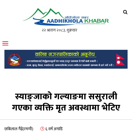
आँधीखोला खवर
मोफसलकै लोकप्रिय अनलाइन पत्रिका
स्याङ्जाको गल्याङमा ससुराली
गएका व्यक्ति मृत अवस्थामा भेटिए
छबिलाल गैह्रे(रमणी)
६ वर्ष अगाडि