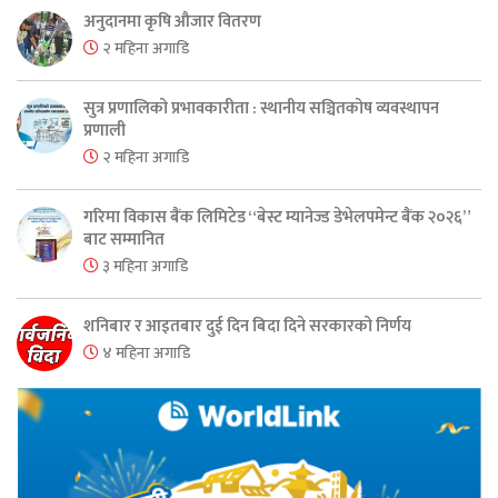
अनुदानमा कृषि औजार वितरण
२ महिना अगाडि
सुत्र प्रणालिको प्रभावकारीता : स्थानीय सञ्चितकोष व्यवस्थापन
प्रणाली
२ महिना अगाडि
गरिमा विकास बैंक लिमिटेड “बेस्ट म्यानेज्ड डेभेलपमेन्ट बैंक २०२६”
बाट सम्मानित
३ महिना अगाडि
शनिबार र आइतबार दुई दिन बिदा दिने सरकारको निर्णय
४ महिना अगाडि