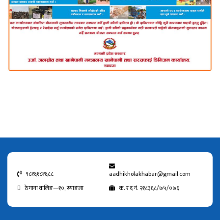
९८१६१८१६८८
aadhikholakhabar@gmail.com
ठेगाना वालिङ—१०, स्याङजा
क. र द नं. २१८३६८/७५/०७६