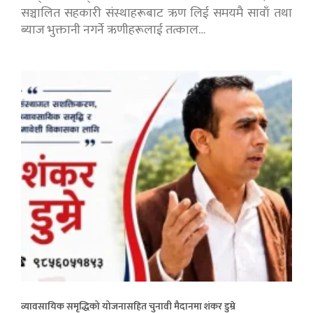
सञ्चालित सहकारी संस्थाहरूबाट ऋण लिई समयमै सावाँ तथा
ब्याज भुक्तानी नगर्ने ऋणीहरूलाई तत्काल…
व्यावसायिक समृद्धिको योजनासहित चुनावी मैदानमा शंकर डुम्रे