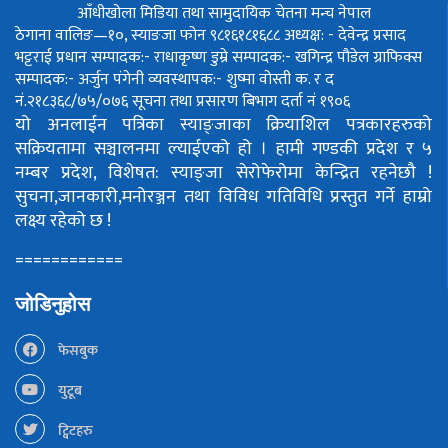
आँधीखोला मिडिया तथा सामुदायिक चेतना मन्च नेपाल
ठेगाना वालिङ—१०, स्याङजा फोन ९८१६१८१६८८
अध्यक्ष: - देवेन्द्र प्रसाद
भट्टराई
प्रधान सम्पादक:- राधाकृष्ण डुम्रे
सम्पादक:- खगिन्द्र पौडेल
ग्राफिक्स
सम्पादक:- अर्जुन पंगेनी
व्यवस्थापक:- शुष्मा वोस्ती
क. र द
नं.२१८३६८/७५/०७६
सूचना तथा प्रसारण बिभाग दर्ता नं १९०६
यो अनलाईन पत्रिका स्याङ्जाका क्रियाशिल पत्रकारहरुको
सक्रियतामा सञ्चालनमा ल्याईएको हो ।
हामी गण्डकी प्रदेश र ५
नम्बर प्रदेश, विशेषत: स्याङ्जा सेरोफेरोमा केन्द्रित रहनेछौ !
सुचना,जानकारी,मनोरञ्जन तथा विविध गतिविधि प्रस्तुत गर्ने हाम्रो
लक्ष्य रहेको छ !
============
जोडिनुहोस
फेसबुक
युटूब
ट्विटहरु