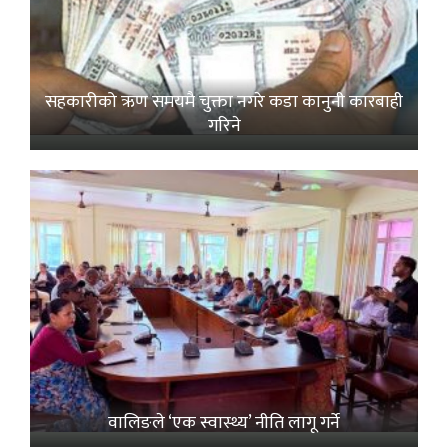
सहकारीको ऋण समयमै चुक्ता नगरे कडा कानुनी कारबाही
गरिने
वालिङले ‘एक स्वास्थ्य’ नीति लागू गर्ने