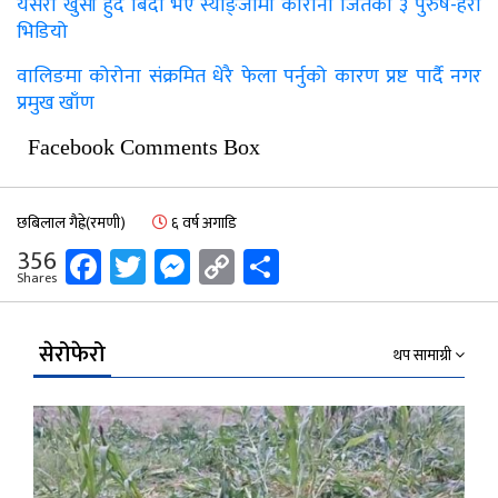
यसरी खुसी हुँदै बिदा भए स्याङ्जामा कोरोना जितेका ३ पुरुष-हेरौं
भिडियो
वालिङमा कोरोना संक्रमित धेरै फेला पर्नुको कारण प्रष्ट पार्दै नगर
प्रमुख खाँण
Facebook Comments Box
छबिलाल गैह्रे(रमणी)
६ वर्ष अगाडि
Facebook
Twitter
Messenger
Copy
Share
356
Shares
Link
सेरोफेरो
थप सामाग्री