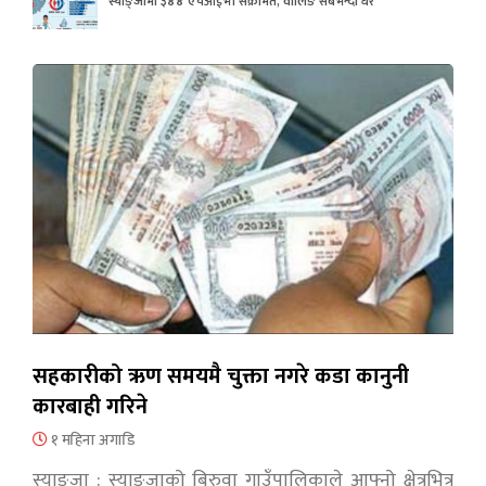
स्याङ्जामा ३४४ एचआईभी संक्रमित, वालिङ सबैभन्दा धेरै
सहकारीको ऋण समयमै चुक्ता नगरे कडा कानुनी
कारबाही गरिने
१ महिना अगाडि
स्याङ्जा : स्याङ्जाको बिरुवा गाउँपालिकाले आफ्नो क्षेत्रभित्र