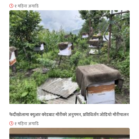
१ महिना अगाडि
फेदीखोलामा क्युआर कोडबाट मौरीको अनुगमन, प्रविधिसँग जोडियो मौरीपालन
१ महिना अगाडि