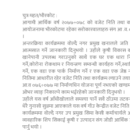
चुत्र महत/भीरकोट :
आगामी आर्थिक वर्ष २०७७÷०७८ को वजेट निति तथा का
आयोजनामा भीरकोटमा रहेका सरोकारवालाहरु संग आ .व. ०७७
।
अन्तरक्रिया कार्यक्रममा वोल्दै नगर प्रमुख खनालले ज
आत्मसात गर्ने जानकारी दिनुभयो । उहाँले कृषी विकास का
खानेपानी उपलब्ध गराउनुको साथै एक घर एक धारा निर्म
गर्ने,कोरोना रोकथाम र नियन्त्रण सम्वन्धी कार्यहरु गर्ने,
गर्ने, एक वडा एक पार्क निर्माण गर्ने र एक वडा एक जेष्ठ 
नितिमा आधारीत रहेर वजेट निति तथा कार्यक्रम ल्याउने तय
आ.व ०७६÷०७७ मा निर्माणधिन योजना पूर्ण नभएको खण्डमा य
ओभर व्याङ् निकाल्ने काम भईरहेको जानकारी दिनुभयो ।
उहाँले यस वर्ष आँधीखोलाले समस्या पार्ने सवै ठाँउमा तटवन्
धेरै गुनासो सुन्नमा आएकाले यस वर्ष गाँउ केन्द्रीत वजेट न
कार्यक्रममा वोल्दै नगर उप प्रमुख सिमा केसी कर्माचार्
व्यवहारिक शिप सिकाई कृषी र उत्पादन संग जोडी आर्थिक उप
पार्नु भयो ।