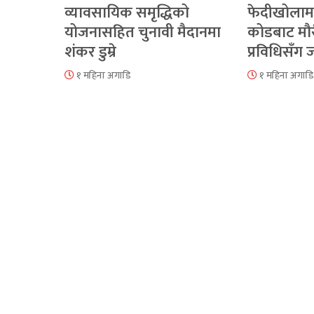
व्यावसायिक समृद्धिको
फेदीखोलाम
योजनासहित चुनावी मैदानमा
कोडबाट मौ
शंकर डुम्रे
प्रविधिसँग
१ महिना अगाडि
१ महिना अगाडि