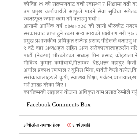
कोविड १९ को संक्रमणवाट वचौ स्वास्थ्य र शिक्षामा वढी 
उप प्रमुख कर्माचार्यले आफुले पाउने सेवा सुविधा स
स्वतस्र्फूत रुपमा काम गर्ने वताउनु भयो ।
आगामी आर्थिक वर्ष ०७७÷०७८ को लागी भीरकोट नगरपालिक
सरकारवाट प्राप्त हुने रकम अन्य आयको प्रक्ष्येपण गरी ५
प्रमुख प्रशासकीय अधिकृत राजेन्द्र प्रसाद पौडेलले वताउनु भ
९ वटै वडा अध्यक्षहरु सहित अन्य सरोकारवालाहरुसँग गरिए
पार्टी (नेकपा) भीरकोटका अध्यक्ष मिन प्रसाद कोइराला,
गोविन्द कुमार कर्माचार्य,पिताम्वर श्रेष्ठ,भक्त वहादुर केसी
अर्याल,प्रकाश रणपाल र युनिस मिँया, पार्वती केसी वस्ने
सरोकावालाहरुले कृषी, स्वास्थ्य,शिक्षा, पर्यटन,यातायात,ख
गर्न आग्रह गरेका थिए ।
कार्यक्रमको सञ्चालन योजना अधिकृत याम प्रसाद रेग्मीले गर
Facebook Comments Box
आँधीखोला समाचार डेस्क
६ वर्ष अगाडि