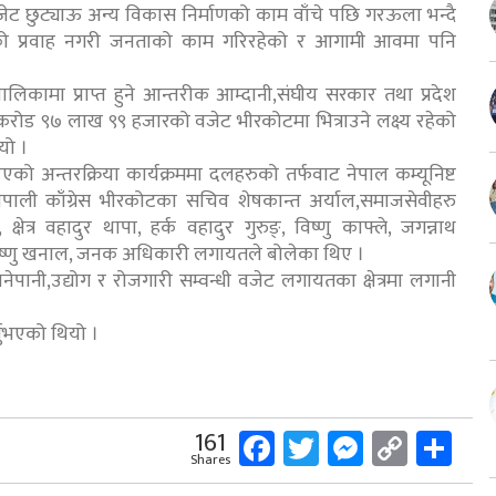
वजेट छुट्याऊ अन्य विकास निर्माणको काम वाँचे पछि गरऊला भन्दै
मेतको प्रवाह नगरी जनताको काम गरिरहेको र आगामी आवमा पनि
ामा प्राप्त हुने आन्तरीक आम्दानी,संघीय सरकार तथा प्रदेश
७ करोड ९७ लाख ९९ हजारको वजेट भीरकोटमा भित्राउने लक्ष्य रहेको
यो ।
को अन्तरक्रिया कार्यक्रममा दलहरुको तर्फवाट नेपाल कम्यूनिष्ट
नेपाली काँग्रेस भीरकोटका सचिव शेषकान्त अर्याल,समाजसेवीहरु
, क्षेत्र वहादुर थापा, हर्क वहादुर गुरुङ्, विष्णु काफ्ले, जगन्नाथ
त,विष्णु खनाल, जनक अधिकारी लगायतले बोलेका थिए ।
ानेपानी,उद्योग र रोजगारी सम्वन्धी वजेट लगायतका क्षेत्रमा लगानी
्नुभएको थियो ।
Facebook
Twitter
Messeng
Copy
Sh
161
Shares
Link