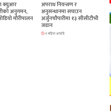
ा क्युआर
अपराध नियन्त्रण र
रीको अनुगमन,
अनुसन्धानमा सघाउन
 जोडियो मौरीपालन
अर्जुनचौपारीमा १३ सीसीटीभी
जडान
१ महिना अगाडि