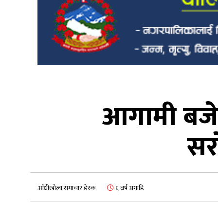
आगामी बजेट
सर
आँधीखोला समाचार डेस्क
६ वर्ष अगाडि