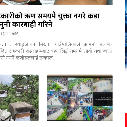
कारीको ऋण समयमै चुक्ता नगरे कडा
नुनी कारबाही गरिने
महिना अगाडि
ङ्जा : स्याङ्जाको बिरुवा गाउँपालिकाले आफ्नो क्षेत्रभित्र
चालित सहकारी संस्थाहरूबाट ऋण लिई समयमै सावाँ तथा ब्याज
तानी नगर्ने ऋणीहरूलाई तत्काल…