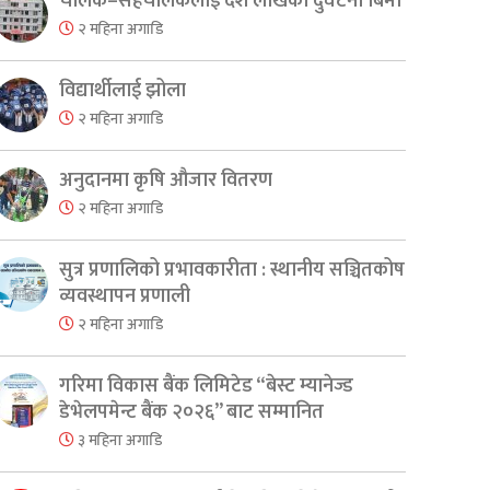
चालक–सहचालकलाई दश लाखको दुर्घटना बिमा
२ महिना अगाडि
विद्यार्थीलाई झोला
२ महिना अगाडि
अनुदानमा कृषि औजार वितरण
२ महिना अगाडि
सुत्र प्रणालिको प्रभावकारीता : स्थानीय सञ्चितकोष
व्यवस्थापन प्रणाली
२ महिना अगाडि
गरिमा विकास बैंक लिमिटेड “बेस्ट म्यानेज्ड
डेभेलपमेन्ट बैंक २०२६” बाट सम्मानित
er
are
३ महिना अगाडि