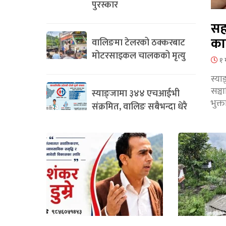
पुरस्कार
सह
का
वालिङमा टेलरको ठक्करबाट
मोटरसाइकल चालकको मृत्यु
१ 
स्या
सञ्
स्याङ्जामा ३४४ एचआईभी
भुक्
संक्रमित, वालिङ सबैभन्दा धेरै