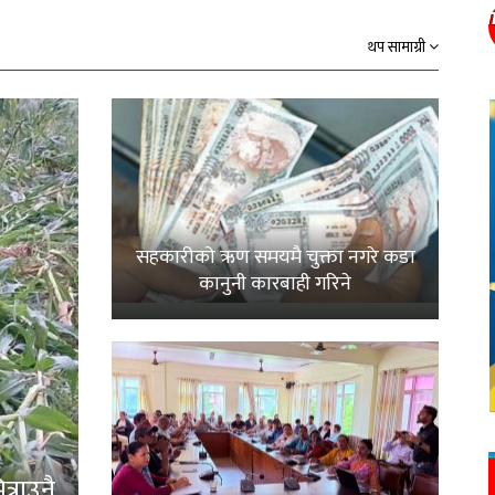
थप सामाग्री
सहकारीको ऋण समयमै चुक्ता नगरे कडा
कानुनी कारबाही गरिने
्राउनै