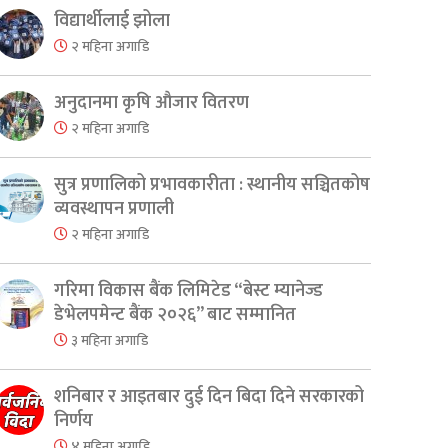
विद्यार्थीलाई झोला
२ महिना अगाडि
अनुदानमा कृषि औजार वितरण
२ महिना अगाडि
er
are
सुत्र प्रणालिको प्रभावकारीता : स्थानीय सञ्चितकोष
व्यवस्थापन प्रणाली
२ महिना अगाडि
गरिमा विकास बैंक लिमिटेड “बेस्ट म्यानेज्ड
डेभेलपमेन्ट बैंक २०२६” बाट सम्मानित
३ महिना अगाडि
शनिबार र आइतबार दुई दिन बिदा दिने सरकारको
निर्णय
४ महिना अगाडि