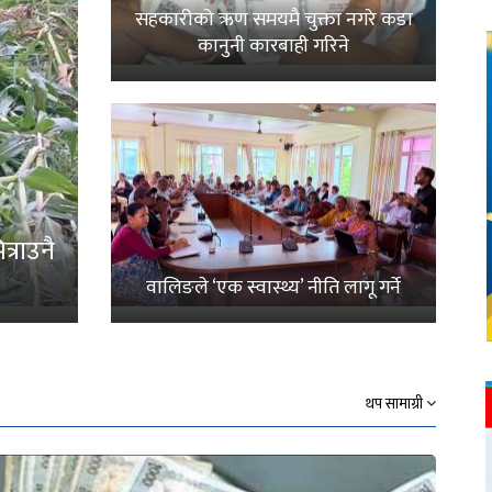
सहकारीको ऋण समयमै चुक्ता नगरे कडा
कानुनी कारबाही गरिने
्राउनै
वालिङले ‘एक स्वास्थ्य’ नीति लागू गर्ने
थप सामाग्री