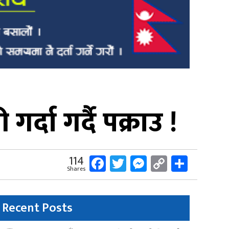
दा गर्दै पक्राउ !
Facebook
Twitter
Messenger
Copy
Share
114
Shares
Link
Recent Posts