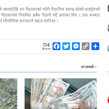
ो समयदेखि वन पैदावारको चोरी पैठारीमा संलग्न रहेको बताईएको
न पैदावारको नियमित अबैध पैठारी गर्दै आएका थिए । उक्त वनबाट
ी गर्न भौगोलिक बनावटले सहज मानिन्छ ।
Facebook
Twitter
Messeng
Copy
Sh
114
Shares
Link
थप सामाग्री