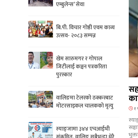
एम्बुलेन्स’ सेवा
बि.पी. विचार गोष्ठी एवम काव्य
उत्सव- २०८३ सम्पन्न
खेम सारुमगर र गोपाल
जिटीलाई कञ्चन पत्रकरिता
पुरस्कार
सह
का
वालिङमा टेलरको ठक्करबाट
मोटरसाइकल चालकको मृत्यु
१ 
स्या
सञ्
स्याङ्जामा ३४४ एचआईभी
भुक्
संक्रमित, वालिङ सबैभन्दा धेरै