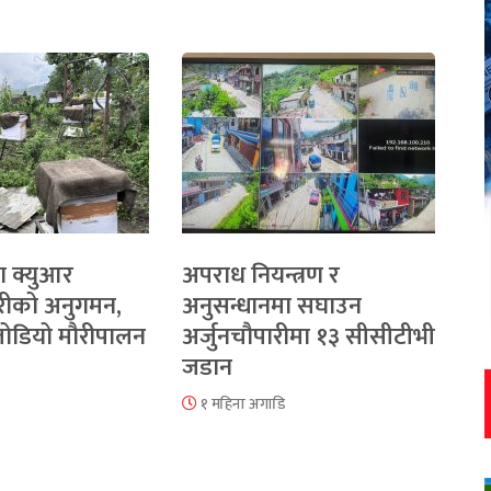
ा क्युआर
अपराध नियन्त्रण र
रीको अनुगमन,
अनुसन्धानमा सघाउन
 जोडियो मौरीपालन
अर्जुनचौपारीमा १३ सीसीटीभी
जडान
१ महिना अगाडि