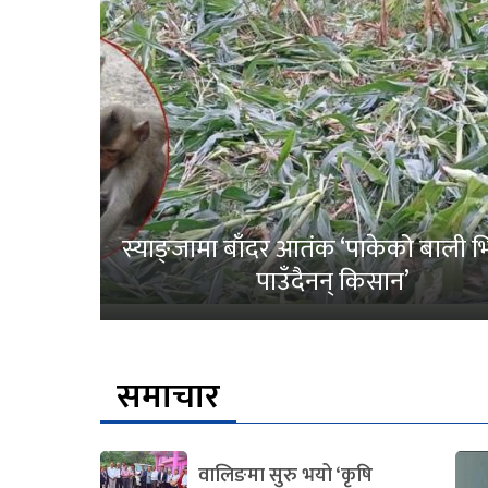
स्याङ्जामा बाँदर आतंक ‘पाकेको बाली भित
पाउँदैनन् किसान’
समाचार
वालिङमा सुरु भयो ‘कृषि