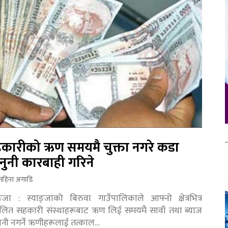
कारीको ऋण समयमै चुक्ता नगरे कडा
नुनी कारबाही गरिने
महिना अगाडि
ङ्जा : स्याङ्जाको बिरुवा गाउँपालिकाले आफ्नो क्षेत्रभित्र
चालित सहकारी संस्थाहरूबाट ऋण लिई समयमै सावाँ तथा ब्याज
तानी नगर्ने ऋणीहरूलाई तत्काल…