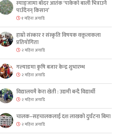
स्याङ्जामा बाँदर आतंक ‘पाकेको बाली भित्राउनै
पाउँदैनन् किसान’
१ महिना अगाडि
हाम्रो संस्कार र संस्कृति विषयक वक्तृत्वकला
प्रतियोगिता
२ महिना अगाडि
गल्याङमा कृषि बजार केन्द्र शुभारम्भ
२ महिना अगाडि
विद्यालयमै केरा खेती : उद्यमी बन्दै विद्यार्थी
२ महिना अगाडि
चालक–सहचालकलाई दश लाखको दुर्घटना बिमा
२ महिना अगाडि