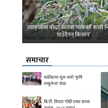
स्याङ्जामा बाँदर आतंक ‘पाकेको बाली भित
पाउँदैनन् किसान’
समाचार
वालिङमा सुरु भयो ‘कृषि
एम्बुलेन्स’ सेवा
बि.पी. विचार गोष्ठी एवम काव्य