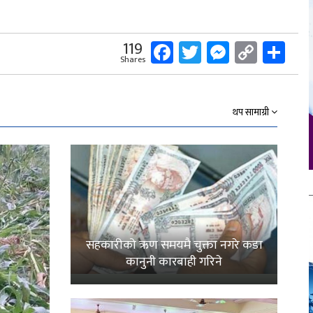
Facebook
Twitter
Messeng
Copy
Sh
119
Shares
Link
थप सामाग्री
सहकारीको ऋण समयमै चुक्ता नगरे कडा
कानुनी कारबाही गरिने