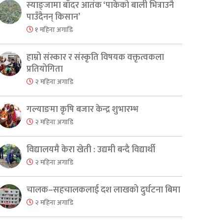
स्याङ्जामा बाँदर आतंक ‘पाकेको बाली भित्राउनै
पाउँदैनन् किसान’
१ महिना अगाडि
हाम्रो संस्कार र संस्कृति विषयक वक्तृत्वकला
प्रतियोगिता
२ महिना अगाडि
गल्याङमा कृषि बजार केन्द्र शुभारम्भ
२ महिना अगाडि
विद्यालयमै केरा खेती : उद्यमी बन्दै विद्यार्थी
२ महिना अगाडि
चालक–सहचालकलाई दश लाखको दुर्घटना बिमा
२ महिना अगाडि