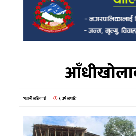
आँधीखोला
भवानी अधिकारी
६ वर्ष अगाडि