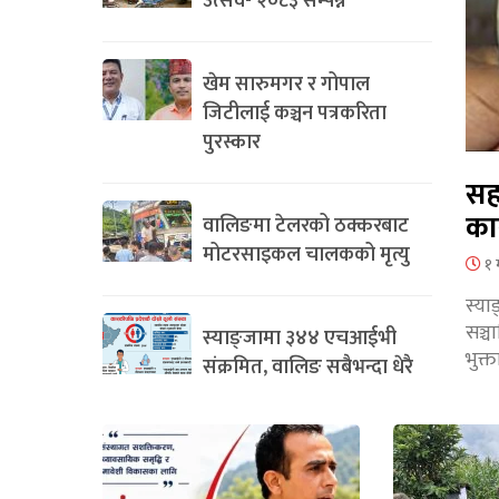
उत्सव- २०८३ सम्पन्न
खेम सारुमगर र गोपाल
जिटीलाई कञ्चन पत्रकरिता
पुरस्कार
सह
का
वालिङमा टेलरको ठक्करबाट
मोटरसाइकल चालकको मृत्यु
१ 
स्या
सञ्
स्याङ्जामा ३४४ एचआईभी
भुक्
संक्रमित, वालिङ सबैभन्दा धेरै