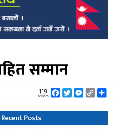
ित सम्मान
Facebook
Twitter
Messenger
Copy
Share
119
Shares
Link
Recent Posts