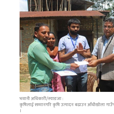
भवानी अधिकारी/स्याङजा :
कृषिलाई सम्मानगरि कृषि उत्पादन बढाउन आँधीखोला गाउँप
।