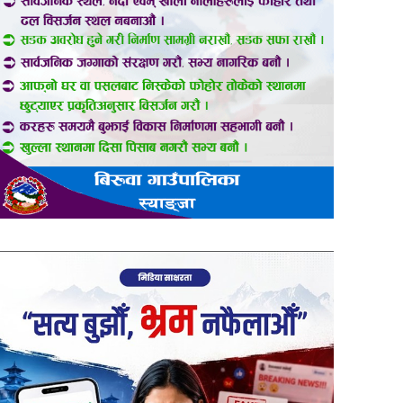
er
are