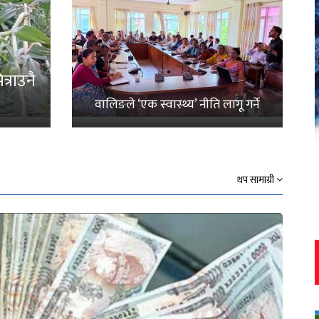
्राउनै
वालिङले ‘एक स्वास्थ्य’ नीति लागू गर्ने
थप सामाग्री