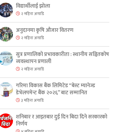
विद्यार्थीलाई झोला
२ महिना अगाडि
अनुदानमा कृषि औजार वितरण
२ महिना अगाडि
सुत्र प्रणालिको प्रभावकारीता : स्थानीय सञ्चितकोष
व्यवस्थापन प्रणाली
२ महिना अगाडि
गरिमा विकास बैंक लिमिटेड “बेस्ट म्यानेज्ड
डेभेलपमेन्ट बैंक २०२६” बाट सम्मानित
३ महिना अगाडि
शनिबार र आइतबार दुई दिन बिदा दिने सरकारको
निर्णय
४ महिना अगाडि