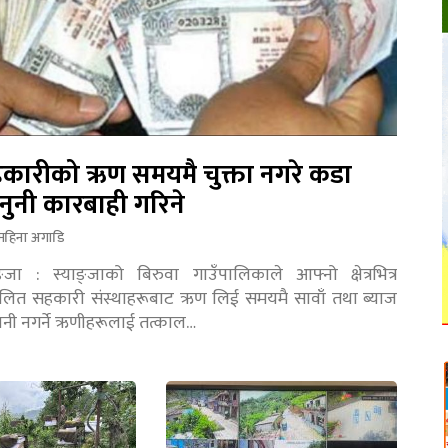
कारीको ऋण समयमै चुक्ता नगरे कडा
नुनी कारबाही गरिने
महिना अगाडि
ङ्जा : स्याङ्जाको बिरुवा गाउँपालिकाले आफ्नो क्षेत्रभित्र
चालित सहकारी संस्थाहरूबाट ऋण लिई समयमै सावाँ तथा ब्याज
तानी नगर्ने ऋणीहरूलाई तत्काल…