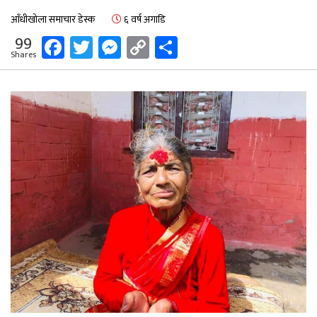
आँधीखोला समाचार डेस्क
६ वर्ष अगाडि
Facebook
Twitter
Messenger
Copy
Share
99
Shares
Link