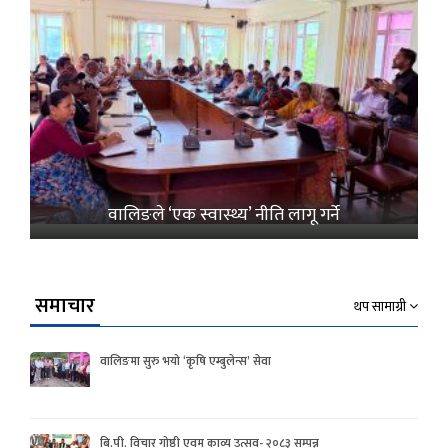
वालिङले ‘एक स्वास्थ्य’ नीति लागू गर्ने
समाचार
थप सामाग्री
वालिङमा सुरु भयो ‘कृषि एम्बुलेन्स’ सेवा
बि.पी. विचार गोष्ठी एवम काव्य उत्सव- २०८३ सम्पन्न