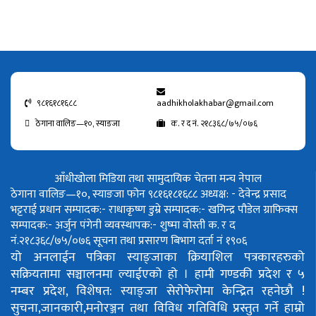
९८१६१८१६८८
aadhikholakhabar@gmail.com
ठेगाना वालिङ—१०, स्याङजा
क. र द नं. २१८३६८/७५/०७६
आँधीखोला मिडिया तथा सामुदायिक चेतना मन्च नेपाल
ठेगाना वालिङ—१०, स्याङजा फोन ९८१६१८१६८८
अध्यक्ष: - देवेन्द्र प्रसाद
भट्टराई
प्रधान सम्पादक:- राधाकृष्ण डुम्रे
सम्पादक:- खगिन्द्र पौडेल
ग्राफिक्स
सम्पादक:- अर्जुन पंगेनी
व्यवस्थापक:- शुष्मा वोस्ती
क. र द
नं.२१८३६८/७५/०७६
सूचना तथा प्रसारण बिभाग दर्ता नं १९०६
यो अनलाईन पत्रिका स्याङ्जाका क्रियाशिल पत्रकारहरुको
सक्रियतामा सञ्चालनमा ल्याईएको हो ।
हामी गण्डकी प्रदेश र ५
नम्बर प्रदेश, विशेषत: स्याङ्जा सेरोफेरोमा केन्द्रित रहनेछौ !
सुचना,जानकारी,मनोरञ्जन तथा विविध गतिविधि प्रस्तुत गर्ने हाम्रो