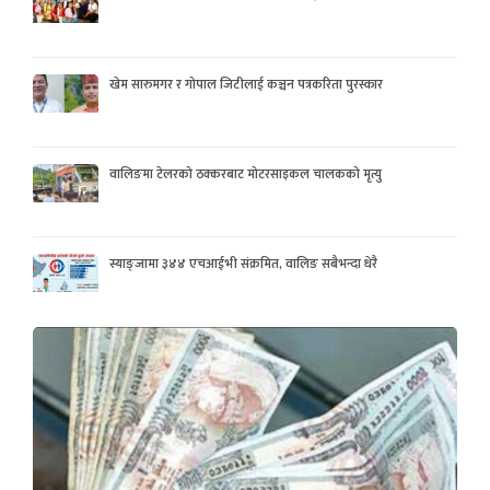
खेम सारुमगर र गोपाल जिटीलाई कञ्चन पत्रकरिता पुरस्कार
वालिङमा टेलरको ठक्करबाट मोटरसाइकल चालकको मृत्यु
स्याङ्जामा ३४४ एचआईभी संक्रमित, वालिङ सबैभन्दा धेरै