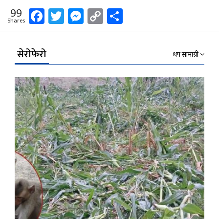
Facebook
Twitter
Messenger
Copy
Share
99
Shares
Link
सेरोफेरो
थप सामाग्री