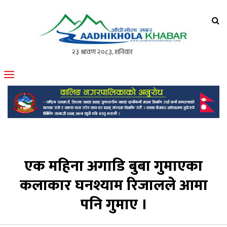
आँधीखोला खवर
मोफसलकै लोकप्रिय अनलाइन पत्रिका
एक महिना अगाडि बुबा गुमाएका
कलाकार घनश्याम रिजालले आमा
पनि गुमाए ।