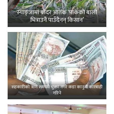
स्याङ्जामा बाँदर आतंक ‘पाकेको बाली
भित्राउनै पाउँदैनन् किसान’
सहकारीको ऋण समयमै चुक्ता नगरे कडा कानुनी कारबाही
गरिने