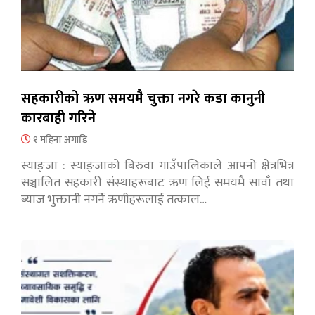
सहकारीको ऋण समयमै चुक्ता नगरे कडा कानुनी
कारबाही गरिने
१ महिना अगाडि
स्याङ्जा : स्याङ्जाको बिरुवा गाउँपालिकाले आफ्नो क्षेत्रभित्र
सञ्चालित सहकारी संस्थाहरूबाट ऋण लिई समयमै सावाँ तथा
ब्याज भुक्तानी नगर्ने ऋणीहरूलाई तत्काल…