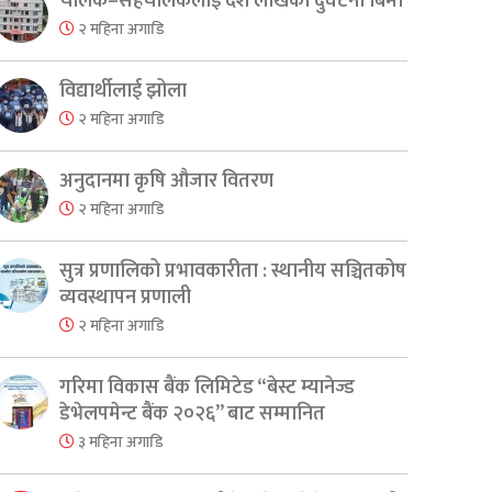
चालक–सहचालकलाई दश लाखको दुर्घटना बिमा
२ महिना अगाडि
er
are
विद्यार्थीलाई झोला
२ महिना अगाडि
अनुदानमा कृषि औजार वितरण
२ महिना अगाडि
सुत्र प्रणालिको प्रभावकारीता : स्थानीय सञ्चितकोष
व्यवस्थापन प्रणाली
२ महिना अगाडि
गरिमा विकास बैंक लिमिटेड “बेस्ट म्यानेज्ड
डेभेलपमेन्ट बैंक २०२६” बाट सम्मानित
३ महिना अगाडि