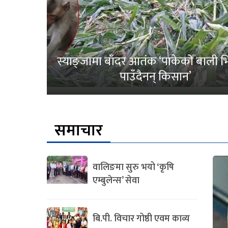
स्याङ्जामा बाँदर आतंक ‘पाकेको बाली भित
पाउँदैनन् किसान’
समाचार
वालिङमा सुरु भयो ‘कृषि
एम्बुलेन्स’ सेवा
बि.पी. विचार गोष्ठी एवम काव्य