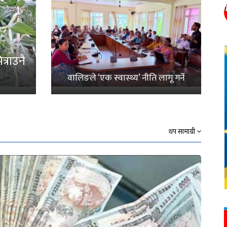
्राउनै
वालिङले ‘एक स्वास्थ्य’ नीति लागू गर्ने
थप सामाग्री