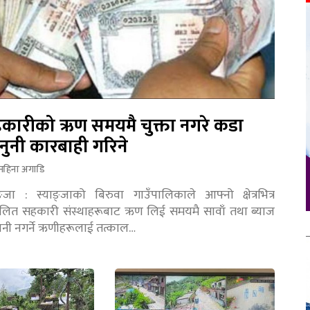
कारीको ऋण समयमै चुक्ता नगरे कडा
नुनी कारबाही गरिने
महिना अगाडि
ङ्जा : स्याङ्जाको बिरुवा गाउँपालिकाले आफ्नो क्षेत्रभित्र
चालित सहकारी संस्थाहरूबाट ऋण लिई समयमै सावाँ तथा ब्याज
तानी नगर्ने ऋणीहरूलाई तत्काल…