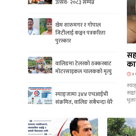
उत्सव- २०८३ सम्पन्न
खेम सारुमगर र गोपाल
जिटीलाई कञ्चन पत्रकरिता
पुरस्कार
सह
का
वालिङमा टेलरको ठक्करबाट
मोटरसाइकल चालकको मृत्यु
१ 
स्या
सञ्
स्याङ्जामा ३४४ एचआईभी
भुक्
संक्रमित, वालिङ सबैभन्दा धेरै