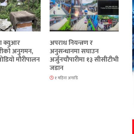
ा क्युआर
अपराध नियन्त्रण र
रीको अनुगमन,
अनुसन्धानमा सघाउन
 जोडियो मौरीपालन
अर्जुनचौपारीमा १३ सीसीटीभी
जडान
१ महिना अगाडि