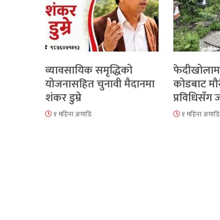
व्यावसायिक समृद्धिको
फेदीखोलाम
योजनासहित चुनावी मैदानमा
कोडबाट मौ
शंकर डुम्रे
प्रविधिसँग
१ महिना अगाडि
१ महिना अगाडि