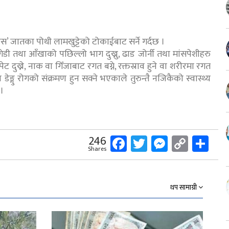
क्टस’ जातका पोथी लामखुट्टेको टोकाईबाट सर्ने गर्दछ ।
गेडी तथा आँखाको पछिल्लो भाग दुख्नु, ढाड जोर्नी तथा मांसपेशीहरु
पेट दुख्ने, नाक वा गिँजाबाट रगत बग्ने, रक्तस्राव हुने वा शरीरमा रगत
डेङ्गु रोगको संक्रमण हुन सक्ने भएकाले तुरुन्तै नजिकैको स्वास्थ्य
 ।
Facebook
Twitter
Messeng
Copy
Sh
246
Shares
Link
थप सामाग्री