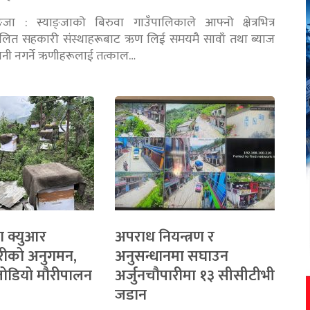
ङ्जा : स्याङ्जाको बिरुवा गाउँपालिकाले आफ्नो क्षेत्रभित्र
चालित सहकारी संस्थाहरूबाट ऋण लिई समयमै सावाँ तथा ब्याज
तानी नगर्ने ऋणीहरूलाई तत्काल…
ा क्युआर
अपराध नियन्त्रण र
रीको अनुगमन,
अनुसन्धानमा सघाउन
 जोडियो मौरीपालन
अर्जुनचौपारीमा १३ सीसीटीभी
जडान