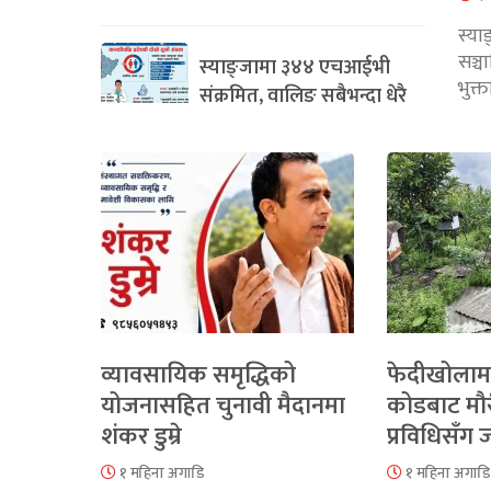
स्या
सञ्
स्याङ्जामा ३४४ एचआईभी
भुक्
संक्रमित, वालिङ सबैभन्दा धेरै
व्यावसायिक समृद्धिको
फेदीखोलाम
योजनासहित चुनावी मैदानमा
कोडबाट मौ
शंकर डुम्रे
प्रविधिसँग
१ महिना अगाडि
१ महिना अगाडि