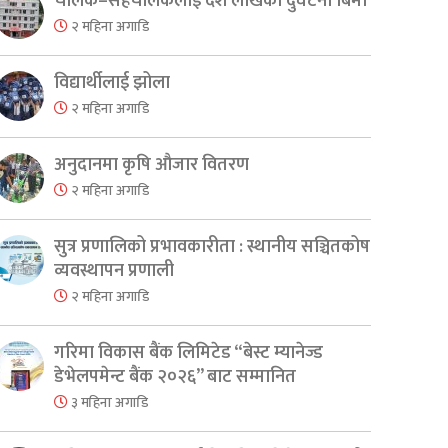
चालक–सहचालकलाई दश लाखको दुर्घटना बिमा
२ महिना अगाडि
विद्यार्थीलाई झोला
२ महिना अगाडि
अनुदानमा कृषि औजार वितरण
२ महिना अगाडि
सुत्र प्रणालिको प्रभावकारीता : स्थानीय सञ्चितकोष
er
are
व्यवस्थापन प्रणाली
२ महिना अगाडि
गरिमा विकास बैंक लिमिटेड “बेस्ट म्यानेज्ड
डेभेलपमेन्ट बैंक २०२६” बाट सम्मानित
३ महिना अगाडि