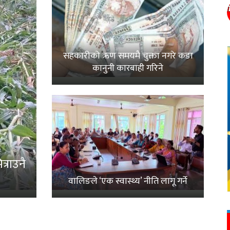
सहकारीको ऋण समयमै चुक्ता नगरे कडा
कानुनी कारबाही गरिने
्राउनै
वालिङले ‘एक स्वास्थ्य’ नीति लागू गर्ने