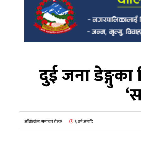
दुई जना डेङ्गु
‘स
आँधीखोला समाचार डेस्क
६ वर्ष अगाडि