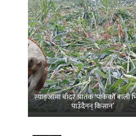
स्याङ्जामा बाँदर आतंक ‘पाकेको बाली भित
पाउँदैनन् किसान’