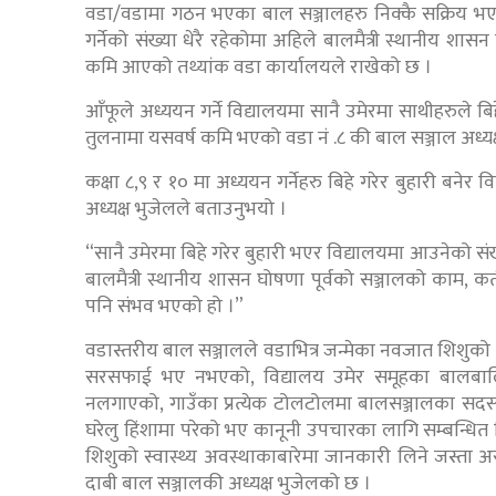
वडा/वडामा गठन भएका बाल सञ्जालहरु निक्कै सक्रिय भ
गर्नेको संख्या धेरै रहेकोमा अहिले बालमैत्री स्थानीय शासन
कमि आएको तथ्यांक वडा कार्यालयले राखेको छ ।
आँफूले अध्ययन गर्ने विद्यालयमा सानै उमेरमा साथीहरुले बि
तुलनामा यसवर्ष कमि भएको वडा नं .८ की बाल सञ्जाल अध्यक्
कक्षा ८,९ र १० मा अध्ययन गर्नेहरु बिहे गरेर बुहारी बनेर
अध्यक्ष भुजेलले बताउनुभयो ।
“सानै उमेरमा बिहे गरेर बुहारी भएर विद्यालयमा आउनेको स
बालमैत्री स्थानीय शासन घोषणा पूर्वको सञ्जालको काम, क
पनि संभव भएको हो ।”
वडास्तरीय बाल सञ्जालले वडाभित्र जन्मेका नवजात शिशुक
सरसफाई भए नभएको, विद्यालय उमेर समूहका बालबाल
नलगाएको, गाउँका प्रत्येक टोलटोलमा बालसञ्जालका सद
घरेलु हिंशामा परेको भए कानूनी उपचारका लागि सम्बन्धि
शिशुको स्वास्थ्य अवस्थाकाबारेमा जानकारी लिने जस्त
दाबी बाल सञ्जालकी अध्यक्ष भुजेलको छ ।