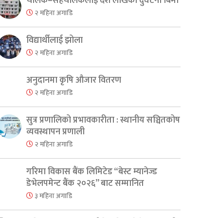
चालक–सहचालकलाई दश लाखको दुर्घटना बिमा
२ महिना अगाडि
विद्यार्थीलाई झोला
२ महिना अगाडि
अनुदानमा कृषि औजार वितरण
२ महिना अगाडि
सुत्र प्रणालिको प्रभावकारीता : स्थानीय सञ्चितकोष
व्यवस्थापन प्रणाली
२ महिना अगाडि
गरिमा विकास बैंक लिमिटेड “बेस्ट म्यानेज्ड
डेभेलपमेन्ट बैंक २०२६” बाट सम्मानित
३ महिना अगाडि