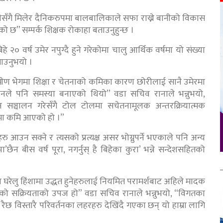
ँगै मिलेर दैनिकरुपमा बालबालिकाले सफा राख्ने बानीको विकास
ो छ” सम्पर्क शिक्षक रोकाहा बताउनुहुन्छ ।
० वर्ष उमेर नपुग्दै हुने गरेकोमा चालु आर्थिक वर्षमा यो संख्या
ताउनुभयो ।
ग्रामीण भेगमा शिक्षा र चेतनाको कमिका कारण छोरीलाई सानै उमेरमा
 चलनले पनि समस्या बनाएको थियो” वडा सचिव रानाले भन्नुभयो,
 सञ्चालन गरेसँगै टोल टोलमा सचेतनामूलक अन्तरक्रियात्मक
्यामा कमि आएको हो ।”
ु आउन सक्ने र त्यसको प्रत्यक्ष असर भोग्नुपर्ने भएकाले पनि अन्य
न बीस वर्ष पूरा, नगर्नुस् है बिहेका कुरा’ भन्ने सन्देशसहितको
तथा घरेलु हिंशामा उद्धत हुनेहरुलाई नियमित परामर्शबाट अहिले मादक
लको सक्रियताको उपज हो” वडा सचिव रानाले भन्नुभयो, “विगतका
े रैछ विस्तारै परिवर्तनका लहरहरु देखिंदै गएका छन् यो हाम्रा लागि