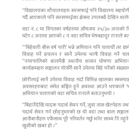
“विद्यालयका शौचालयहरु सरसफाई पनि विद्यालय सहयोगीस
गर्दै आएकाले पनि सरसफाईका क्षेत्रमा उपलब्धी देखिन थालेक
वडा नं. ८ मा विगतका वर्षहरुमा औषतमा २५/३० जनाको बिहे २
घटेर ८ जनामा आएको ८ नं. वडा सचिव भेषबहादुर रानाले ब
“‘बिहेवारी बीस वर्ष पारी’ भन्ने अभियान पनि चलायौं तर 
विवाह गर्ने प्रचलन र सानै उमेरमा भागी विवाह गर्ने
“नगरपालिको बालमैत्री स्थानीय शासन घोषणा अभियान
कार्यक्रमहरु सञ्चालन गरेसँगै सानै उमेरमा बिहे गर्नेको संख
छोरीलाई सानै उमेरमा विवाह गर्दा विभिन्न खालका समस्याहर
अवसरहरुबाट समेत बञ्चित हुने अवस्था आउने भएकाले ‘भा’छै
अभियान चलाएको वडा सचिव रानाले बताउनुभयो ।
“बिहानैदेखि मादक पदार्थ सेवन गर्ने, जुवा तास खेल्नेहरु 
पदार्थ सेवन गर्न छोड्नुभएको छ यो वडा तथा बाल सञ्जा
आनीबानीहरु एकैसाथ पूरै परिवर्तन गर्छु भनेर साध्य नि नहुन
खुशीको खबर हो ।”