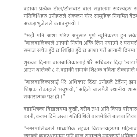
वडाका प्रत्येक टोल/टोलबाट बाल सञ्जालमा सदस्यहर
गतिविधिहरु उनीहरुले संकलन गरेर सामूहिक नियमित बैठ
अध्यक्ष भुजेलले बताउनुभयो ।
“अझै पनि आशा गरिए अनुसार पूर्ण न्यूनिकरण हुन सकेको
“बालबालिकाले आफ्नो निर्णय आँफै लिन नपाउने र घरायसी
समाज सचेत हुँदै छ शिक्षित हुँदै छ आशा गरौं आगामी दिनम
शुरुका दिनमा बालबालिकालाई धेरै अधिकार दिंदा ‘छाडामैत्
आउन थालेको ८ नं. वडाकी सम्पर्क शिक्षक बविता रोकाहाले
“बालबालिकालाई धेरै अधिकार दिंदा उनीहले टेर्दैनन् झन सम
शिक्षक रोकाहाले भन्नुभयो, “अहिले बालमैत्री स्थानीय 
सकारात्मक पक्ष हो ।”
वडाभित्रका विद्यालयमा दुःखी, गरीब तथा अति विपन्न परिव
कापी, कलम दिने जस्ता गतिविधिले बालमैत्रीले बालबालिक
“नगरपालिकाले माध्यमिक तहका विद्यालयहरुमा महिनावारी 
त्यसको ब्यवस्थापनमा पनि बाल सञ्जालले महत्वपूर्ण भूमिका