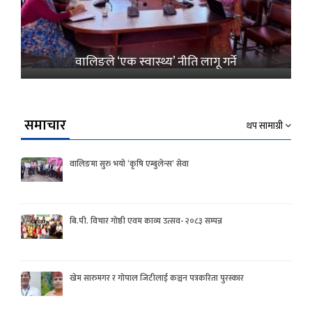
वालिङले ‘एक स्वास्थ्य’ नीति लागू गर्ने
समाचार
थप सामाग्री
वालिङमा सुरु भयो ‘कृषि एम्बुलेन्स’ सेवा
बि.पी. विचार गोष्ठी एवम काव्य उत्सव- २०८३ सम्पन्न
खेम सारुमगर र गोपाल जिटीलाई कञ्चन पत्रकरिता पुरस्कार