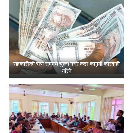
सहकारीको ऋण समयमै चुक्ता नगरे कडा कानुनी कारबाही
गरिने