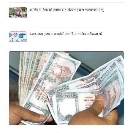
वालिङमा टेलरको ठक्करबाट मोटरसाइकल चालकको मृत्यु
स्याङ्जामा ३४४ एचआईभी संक्रमित, वालिङ सबैभन्दा धेरै