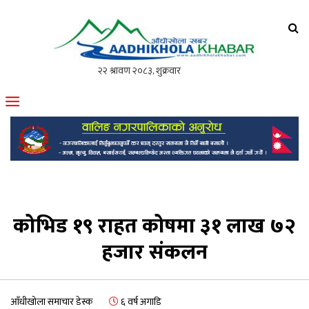
आँधीखोला खवर
मोफसलकै लोकप्रिय अनलाइन पत्रिका
कोभिड १९ राहत कोषमा ३१ लाख ७२
हजार संकलन
आँधीखोला समाचार डेस्क
६ वर्ष अगाडि