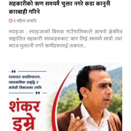
सहकारीको ऋण समयमै चुक्ता नगरे कडा कानुनी
कारबाही गरिने
१ महिना अगाडि
स्याङ्जा : स्याङ्जाको बिरुवा गाउँपालिकाले आफ्नो क्षेत्रभित्र
सञ्चालित सहकारी संस्थाहरूबाट ऋण लिई समयमै सावाँ तथा
ब्याज भुक्तानी नगर्ने ऋणीहरूलाई तत्काल…