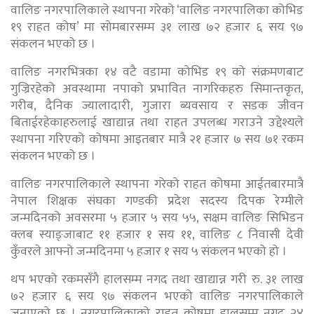
वालिङ नगरपालिकाले स्थापना गरेको ‘वालिङ नगरपालिका कोभिड
१९ राहत कोष’ मा सोमबारसम्म ३१ लाख ७२ हजार ६ सय ९७
संकलन भएको छ ।
वालिङ नगरभित्रका १४ वटै वडामा कोभिड १९ को संक्रमणबाट
गुज्रिरहेको अवस्थामा नपाको प्रभावित नागरिकहरु सिमान्तकृत,
गरीब, दैनिक ज्यालादारी, गुजारा ब्यवसाय र सडक जीवन
बिताईरहेकाहरुलाई खाद्यान्न तथा राहत उपलब्ध गराउने उद्देश्यले
स्थापना गरिएको कोषमा आइतबार मात्रै २१ हजार ७ सय ७१ रकम
संकलन भएको छ ।
वालिङ नगरपालिकाले स्थापना गरेको राहत कोषमा आईतबारमात्रै
नेपाल शिक्षक संघका गण्डकी प्रदेश सदस्य दिपक रेग्मीले
जन्मदिनको अवसरमा ५ हजार ५ सय ५५, सक्षम वालिङ सिभिडन
क्लब स्याङ्जाबाट ११ हजार १ सय ११, वालिङ ८ निवासी देवी
कुँवरले आफ्नो जन्मदिनमा ५ हजार १ सय ५ संकलन भएको हो ।
थप भएको रकमसँगै हालसम्म नगद तथा खाद्यान्न गरी रु. ३१ लाख
७२ हजार ६ सय ९७ संकलन भएको वालिङ नगरपालिकाले
जनाएको छ । नगरपालिकाको राहत कोषमा हालसम्म नगद २४