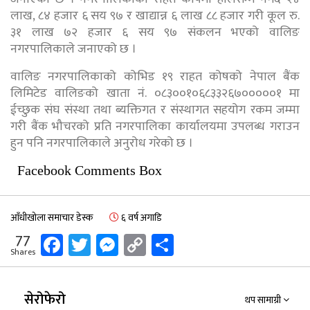
लाख, ८४ हजार ६ सय ९७ र खाद्यान्न ६ लाख ८८ हजार गरी कूल रु.
३१ लाख ७२ हजार ६ सय ९७ संकलन भएको वालिङ
नगरपालिकाले जनाएको छ ।
वालिङ नगरपालिकाको कोभिड १९ राहत कोषको नेपाल बैंक
लिमिटेड वालिङको खाता नं. ०८३००१०६८३३२६७०००००१ मा
ईच्छुक संघ संस्था तथा ब्यक्तिगत र संस्थागत सहयोग रकम जम्मा
गरी बैंक भौचरको प्रति नगरपालिका कार्यालयमा उपलब्ध गराउन
हुन पनि नगरपालिकाले अनुरोध गरेको छ ।
Facebook Comments Box
आँधीखोला समाचार डेस्क
६ वर्ष अगाडि
Facebook
Twitter
Messenger
Copy
Share
77
Shares
Link
सेरोफेरो
थप सामाग्री