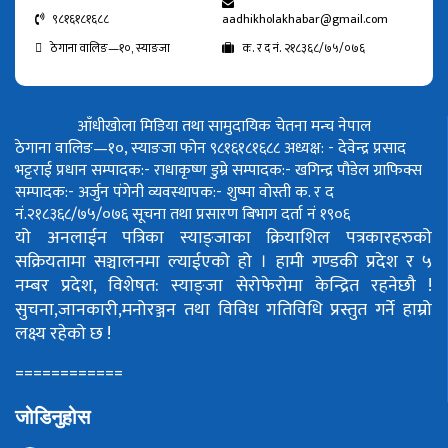
९८१६१८१६८८
aadhikholakhabar@gmail.com
ठेगाना वालिङ—१०, स्याङजा
क. र द नं. २१८३६८/७५/०७६
आँधीखोला मिडिया तथा सामुदायिक चेतना मन्च नेपाल
ठेगाना वालिङ—१०, स्याङजा फोन ९८१६१८१६८८
अध्यक्ष: - देवेन्द्र प्रसाद
भट्टराई
प्रधान सम्पादक:- राधाकृष्ण डुम्रे
सम्पादक:- खगिन्द्र पौडेल
ग्राफिक्स
सम्पादक:- अर्जुन पंगेनी
व्यवस्थापक:- शुष्मा वोस्ती
क. र द
नं.२१८३६८/७५/०७६
सूचना तथा प्रसारण बिभाग दर्ता नं १९०६
यो अनलाईन पत्रिका स्याङ्जाका क्रियाशिल पत्रकारहरुको
सक्रियतामा सञ्चालनमा ल्याईएको हो ।
हामी गण्डकी प्रदेश र ५
नम्बर प्रदेश, विशेषत: स्याङ्जा सेरोफेरोमा केन्द्रित रहनेछौ !
सुचना,जानकारी,मनोरञ्जन तथा विविध गतिविधि प्रस्तुत गर्ने हाम्रो
लक्ष्य रहेको छ !
============
जोडिनुहोस