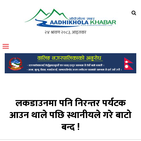
आँधीखोला खवर
मोफसलकै लोकप्रिय अनलाइन पत्रिका
लकडाउनमा पनि निरन्तर पर्यटक
आउन थाले पछि स्थानीयले गरे बाटो
बन्द !