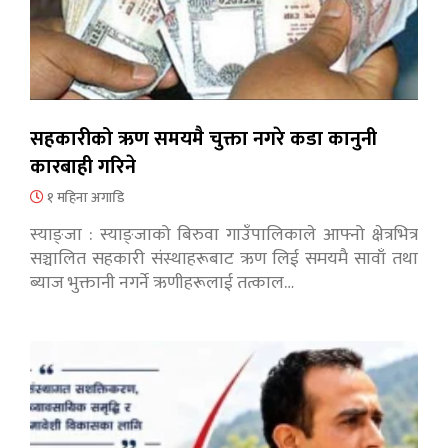
सहकारीको ऋण समयमै चुक्ता नगरे कडा कानुनी
कारबाही गरिने
१ महिना अगाडि
स्याङ्जा : स्याङ्जाको बिरुवा गाउँपालिकाले आफ्नो क्षेत्रभित्र
सञ्चालित सहकारी संस्थाहरूबाट ऋण लिई समयमै सावाँ तथा
ब्याज भुक्तानी नगर्ने ऋणीहरूलाई तत्काल…