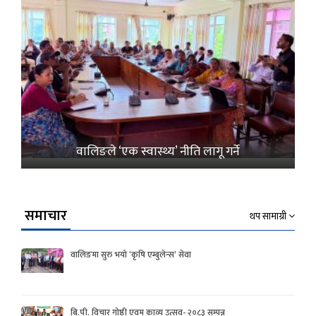
वालिङले ‘एक स्वास्थ्य’ नीति लागू गर्ने
समाचार
थप सामाग्री
वालिङमा सुरु भयो ‘कृषि एम्बुलेन्स’ सेवा
बि.पी. विचार गोष्ठी एवम काव्य उत्सव- २०८३ सम्पन्न