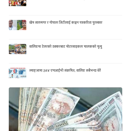
खेम सारुमगर र गोपाल जिटीलाई कञ्चन पत्रकरिता पुरस्कार
वालिङमा टेलरको ठक्करबाट मोटरसाइकल चालकको मृत्यु
स्याङ्जामा ३४४ एचआईभी संक्रमित, वालिङ सबैभन्दा धेरै