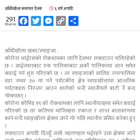
आँधीखोला समाचार डेस्क
६ वर्ष अगाडि
Facebook
Twitter
Messenger
Copy
Share
291
Shares
Link
आँधीखोला खबर/स्याङ्जा :
कोरोना भाईरसको रोकथामका लागि देशभर लकडाउन चलिरहेको
छ । आईतवारबाट एक पालिकाबाट अर्काे पालिकामा जान समेत
कडाई गर्न शुरु गरिएको छ । तर स्याङ्जाको वालिङ नगरपालिमा
वडा नम्वर १० मा पर्ने पर्यटकीय क्षेत्र घ्वाङखोलामा आन्तरिक
पर्यटकहरु निरन्तर आउन थालेको भन्दै स्थानीयले बाटो नै बन्द
गरेकाछन् ।
कोरोना कोभिड १९ को रोकथामका लागि स्थानीयतहमा समेत कडाई
गरिएको छ तर कतिपय मानिसहरु एकान्त र शान्त बातावरणमा
बस्ने भन्दै घ्वाङ्खोला क्षेत्रमा जाने गरे पछि स्थानीय त्रसित बनेका हुन्
।
लकडाउन अगाडि दिनहुँ जसो चहलपहल भईरहने उक्त क्षेत्रमा जाने