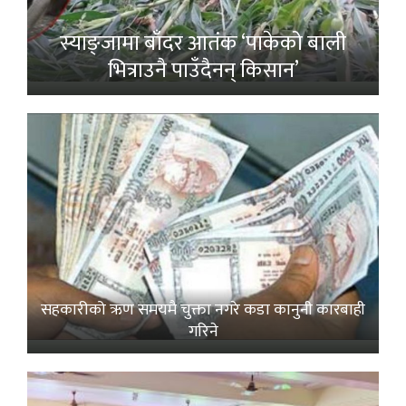
स्याङ्जामा बाँदर आतंक ‘पाकेको बाली
भित्राउनै पाउँदैनन् किसान’
सहकारीको ऋण समयमै चुक्ता नगरे कडा कानुनी कारबाही
गरिने