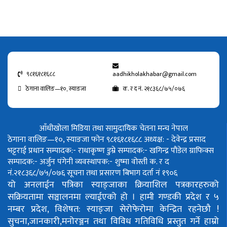
९८१६१८१६८८
aadhikholakhabar@gmail.com
ठेगाना वालिङ—१०, स्याङजा
क. र द नं. २१८३६८/७५/०७६
आँधीखोला मिडिया तथा सामुदायिक चेतना मन्च नेपाल
ठेगाना वालिङ—१०, स्याङजा फोन ९८१६१८१६८८
अध्यक्ष: - देवेन्द्र प्रसाद
भट्टराई
प्रधान सम्पादक:- राधाकृष्ण डुम्रे
सम्पादक:- खगिन्द्र पौडेल
ग्राफिक्स
सम्पादक:- अर्जुन पंगेनी
व्यवस्थापक:- शुष्मा वोस्ती
क. र द
नं.२१८३६८/७५/०७६
सूचना तथा प्रसारण बिभाग दर्ता नं १९०६
यो अनलाईन पत्रिका स्याङ्जाका क्रियाशिल पत्रकारहरुको
सक्रियतामा सञ्चालनमा ल्याईएको हो ।
हामी गण्डकी प्रदेश र ५
नम्बर प्रदेश, विशेषत: स्याङ्जा सेरोफेरोमा केन्द्रित रहनेछौ !
सुचना,जानकारी,मनोरञ्जन तथा विविध गतिविधि प्रस्तुत गर्ने हाम्रो