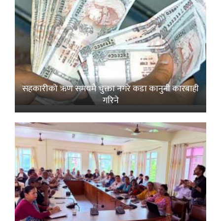
सहकारीको ऋण समयमै चुक्ता नगरे कडा कानुनी कारबाही
गरिने