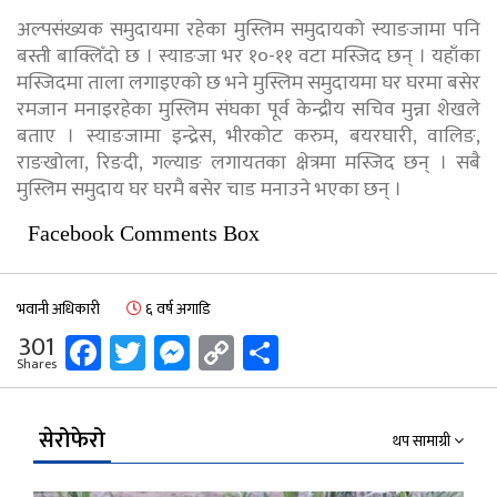
अल्पसंख्यक समुदायमा रहेका मुस्लिम समुदायको स्याङजामा पनि
बस्ती बाक्लिँदो छ । स्याङजा भर १०-११ वटा मस्जिद छन् । यहाँका
मस्जिदमा ताला लगाइएको छ भने मुस्लिम समुदायमा घर घरमा बसेर
रमजान मनाइरहेका मुस्लिम संघका पूर्व केन्द्रीय सचिव मुन्ना शेखले
बताए । स्याङजामा इन्द्रेस, भीरकोट करुम, बयरघारी, वालिङ,
राङखोला, रिङदी, गल्याङ लगायतका क्षेत्रमा मस्जिद छन् । सबै
मुस्लिम समुदाय घर घरमै बसेर चाड मनाउने भएका छन् ।
Facebook Comments Box
भवानी अधिकारी
६ वर्ष अगाडि
Facebook
Twitter
Messenger
Copy
Share
301
Shares
Link
सेरोफेरो
थप सामाग्री