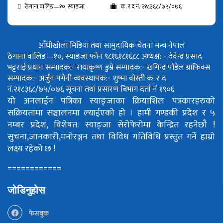
ठेगाना वालिङ—१०, स्याङजा
क. र द नं. २१८३६८/७५/०७६
आँधीखोला मिडिया तथा सामुदायिक चेतना मन्च नेपाल
ठेगाना वालिङ—१०, स्याङजा फोन ९८१६१८१६८८
अध्यक्ष: - देवेन्द्र प्रसाद
भट्टराई
प्रधान सम्पादक:- राधाकृष्ण डुम्रे
सम्पादक:- खगिन्द्र पौडेल
ग्राफिक्स
सम्पादक:- अर्जुन पंगेनी
व्यवस्थापक:- शुष्मा वोस्ती
क. र द
नं.२१८३६८/७५/०७६
सूचना तथा प्रसारण बिभाग दर्ता नं १९०६
यो अनलाईन पत्रिका स्याङ्जाका क्रियाशिल पत्रकारहरुको
सक्रियतामा सञ्चालनमा ल्याईएको हो ।
हामी गण्डकी प्रदेश र ५
नम्बर प्रदेश, विशेषत: स्याङ्जा सेरोफेरोमा केन्द्रित रहनेछौ !
सुचना,जानकारी,मनोरञ्जन तथा विविध गतिविधि प्रस्तुत गर्ने हाम्रो
लक्ष्य रहेको छ !
============
जोडिनुहोस
फेसबुक