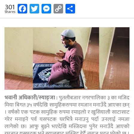
Facebook
Twitter
Messenger
Copy
Share
301
Shares
Link
भवानी अधिकारी/स्याङ्जा :
पुतलीबजार नगरपालिका ३ का मजिद
मिया बिगत ३५ वर्षदेखि सामुहिकरुपमा रमजान मनाउँदै आएका छन्
। वर्षको एक पटक सामुहिक रुपमा रमाइलो र खुसियाली साटासाट
गरेर मनाइने पर्व यसपटक घरभित्रै मनाउनु पर्दा उनलाई नमजा
लागेको छ। आफू बुझ्ने भएदेखि मस्जिदमा पुगेर मनाउँदै आएको
रमजान यसपटक भने झ्यालबाट मस्जिद हेर्दै नमाज पढ्नु परेको छ ।