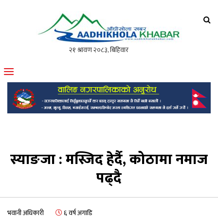
आँधीखोला खवर
मोफसलकै लोकप्रिय अनलाइन पत्रिका
स्याङजा : मस्जिद हेर्दै, कोठामा नमाज
पढ्दै
भवानी अधिकारी
६ वर्ष अगाडि