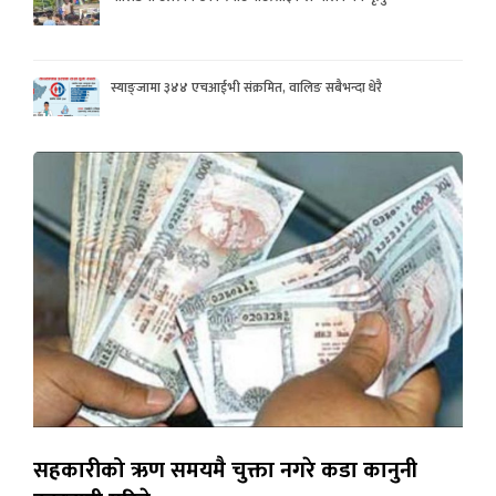
स्याङ्जामा ३४४ एचआईभी संक्रमित, वालिङ सबैभन्दा धेरै
सहकारीको ऋण समयमै चुक्ता नगरे कडा कानुनी