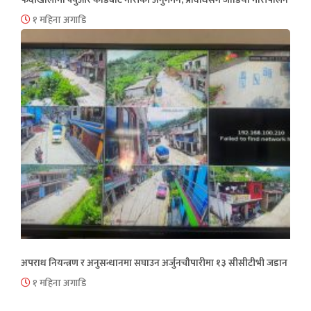
१ महिना अगाडि
अपराध नियन्त्रण र अनुसन्धानमा सघाउन अर्जुनचौपारीमा १३ सीसीटीभी जडान
१ महिना अगाडि