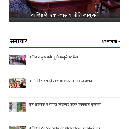
वालिङले ‘एक स्वास्थ्य’ नीति लागू गर्ने
समाचार
थप सामाग्री
वालिङमा सुरु भयो ‘कृषि एम्बुलेन्स’ सेवा
बि.पी. विचार गोष्ठी एवम काव्य उत्सव- २०८३ सम्पन्न
खेम सारुमगर र गोपाल जिटीलाई कञ्चन पत्रकरिता पुरस्कार
वालिङमा टेलरको ठक्करबाट मोटरसाइकल चालकको मृत्यु