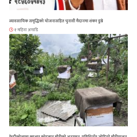
व्यावसायिक समृद्धिको योजनासहित चुनावी मैदानमा शंकर डुम्रे
१ महिना अगाडि
फेदीखोलामा क्युआर कोडबाट मौरीको अनुगमन, प्रविधिसँग जोडियो मौरीपालन