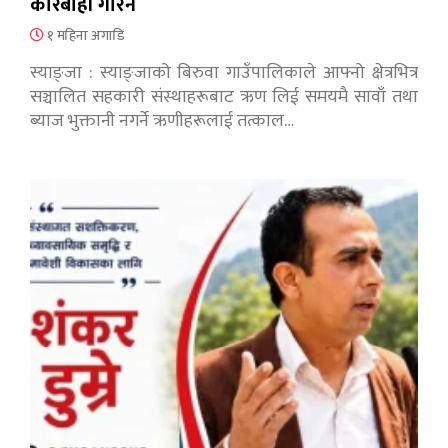
कारबाही गरिने
१ महिना अगाडि
स्याङ्जा : स्याङ्जाको बिरुवा गाउँपालिकाले आफ्नो क्षेत्रभित्र
सञ्चालित सहकारी संस्थाहरूबाट ऋण लिई समयमै सावाँ तथा
ब्याज भुक्तानी नगर्ने ऋणीहरूलाई तत्काल…