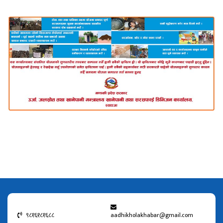
९८१६१८१६८८
aadhikholakhabar@gmail.com