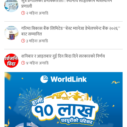
सुत्र प्रणालिको प्रभावकारीता : स्थानीय सञ्चितकोष व्यवस्थापन
प्रणाली
२ महिना अगाडि
गरिमा विकास बैंक लिमिटेड “बेस्ट म्यानेज्ड डेभेलपमेन्ट बैंक २०२६”
बाट सम्मानित
३ महिना अगाडि
शनिबार र आइतबार दुई दिन बिदा दिने सरकारको निर्णय
४ महिना अगाडि