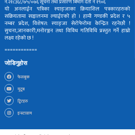
नं.२१८३६८/७५/०७६
सूचना तथा प्रसारण बिभाग दर्ता नं १९०६
यो अनलाईन पत्रिका स्याङ्जाका क्रियाशिल पत्रकारहरुको
सक्रियतामा सञ्चालनमा ल्याईएको हो ।
हामी गण्डकी प्रदेश र ५
नम्बर प्रदेश, विशेषत: स्याङ्जा सेरोफेरोमा केन्द्रित रहनेछौ !
सुचना,जानकारी,मनोरञ्जन तथा विविध गतिविधि प्रस्तुत गर्ने हाम्रो
लक्ष्य रहेको छ !
============
जोडिनुहोस
फेसबुक
युटूब
ट्विटहरु
इन्स्टाग्राम