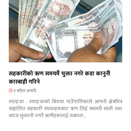
सहकारीको ऋण समयमै चुक्ता नगरे कडा कानुनी
कारबाही गरिने
१ महिना अगाडि
स्याङ्जा : स्याङ्जाको बिरुवा गाउँपालिकाले आफ्नो क्षेत्रभित्र
सञ्चालित सहकारी संस्थाहरूबाट ऋण लिई समयमै सावाँ तथा
ब्याज भुक्तानी नगर्ने ऋणीहरूलाई तत्काल…