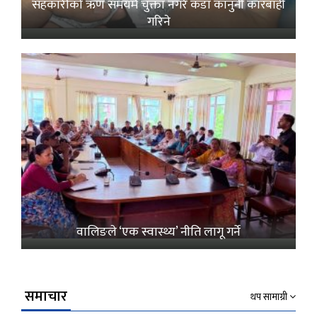
सहकारीको ऋण समयमै चुक्ता नगरे कडा कानुनी कारबाही
गरिने
वालिङले ‘एक स्वास्थ्य’ नीति लागू गर्ने
समाचार
थप सामाग्री