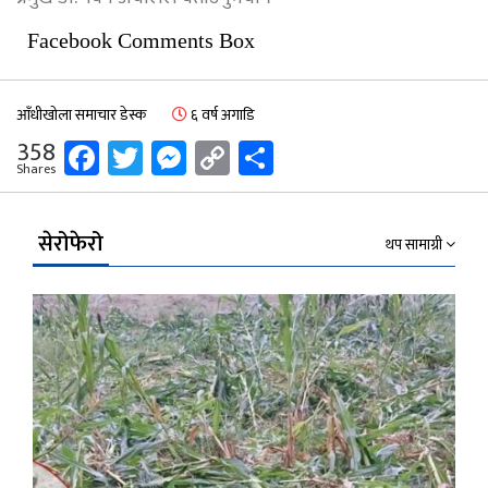
Facebook Comments Box
आँधीखोला समाचार डेस्क
६ वर्ष अगाडि
Facebook
Twitter
Messenger
Copy
Share
358
Shares
Link
सेरोफेरो
थप सामाग्री