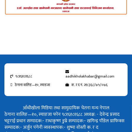
९८१६१८१६८८
aadhikholakhabar@gmail.com
ठेगाना वालिङ—१०, स्याङजा
क. र द नं. २१८३६८/७५/०७६
आँधीखोला मिडिया तथा सामुदायिक चेतना मन्च नेपाल
ठेगाना वालिङ—१०, स्याङजा फोन ९८१६१८१६८८
अध्यक्ष: - देवेन्द्र प्रसाद
भट्टराई
प्रधान सम्पादक:- राधाकृष्ण डुम्रे
सम्पादक:- खगिन्द्र पौडेल
ग्राफिक्स
सम्पादक:- अर्जुन पंगेनी
व्यवस्थापक:- शुष्मा वोस्ती
क. र द