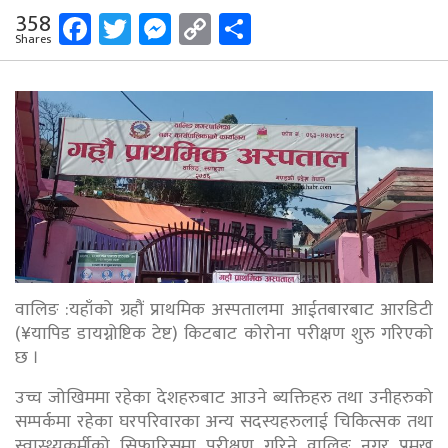
Facebook
Twitter
Messenger
Copy
Share
358
Shares
Link
वालिङ :यहाँको ग्रहौं प्राथमिक अस्पतालमा आईतबारबाट आरडिटी
(¥यापिड डायग्नोष्टिक टेष्ट) किटबाट कोरोना परीक्षण शुरु गरिएको
छ ।
उच्च जोखिममा रहेका देशहरुबाट आउने ब्यक्तिहरु तथा उनीहरुको
सम्पर्कमा रहेका घरपरिवारका अन्य सदस्यहरुलाई चिकित्सक तथा
स्वास्थ्यकर्मीको सिफारिसमा परीक्षण गरिने वालिङ नगर प्रमुख