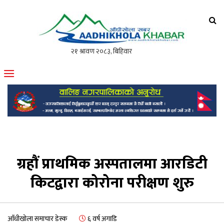
आँधीखोला खवर
मोफसलकै लोकप्रिय अनलाइन पत्रिका
ग्रहौं प्राथमिक अस्पतालमा आरडिटी
किटद्वारा कोरोना परीक्षण शुरु
आँधीखोला समाचार डेस्क
६ वर्ष अगाडि