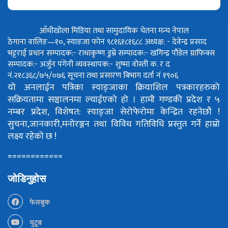
आँधीखोला मिडिया तथा सामुदायिक चेतना मन्च नेपाल
ठेगाना वालिङ—१०, स्याङजा फोन ९८१६१८१६८८
अध्यक्ष: - देवेन्द्र प्रसाद
भट्टराई
प्रधान सम्पादक:- राधाकृष्ण डुम्रे
सम्पादक:- खगिन्द्र पौडेल
ग्राफिक्स
सम्पादक:- अर्जुन पंगेनी
व्यवस्थापक:- शुष्मा वोस्ती
क. र द
नं.२१८३६८/७५/०७६
सूचना तथा प्रसारण बिभाग दर्ता नं १९०६
यो अनलाईन पत्रिका स्याङ्जाका क्रियाशिल पत्रकारहरुको
सक्रियतामा सञ्चालनमा ल्याईएको हो ।
हामी गण्डकी प्रदेश र ५
नम्बर प्रदेश, विशेषत: स्याङ्जा सेरोफेरोमा केन्द्रित रहनेछौ !
सुचना,जानकारी,मनोरञ्जन तथा विविध गतिविधि प्रस्तुत गर्ने हाम्रो
लक्ष्य रहेको छ !
============
जोडिनुहोस
फेसबुक
युटूब