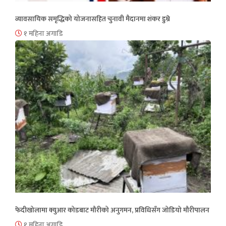
व्यावसायिक समृद्धिको योजनासहित चुनावी मैदानमा शंकर डुम्रे
१ महिना अगाडि
फेदीखोलामा क्युआर कोडबाट मौरीको अनुगमन, प्रविधिसँग जोडियो मौरीपालन
१ महिना अगाडि