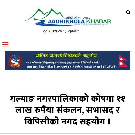
आँधीखोला खवर
मोफसलकै लोकप्रिय अनलाइन पत्रिका
गल्याङ नगरपालिकाको कोषमा ११
लाख रुपैंया संकलन, सभासद र
विपिसीको नगद सहयोग ।