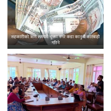
सहकारीको ऋण समयमै चुक्ता नगरे कडा कानुनी कारबाही
गरिने