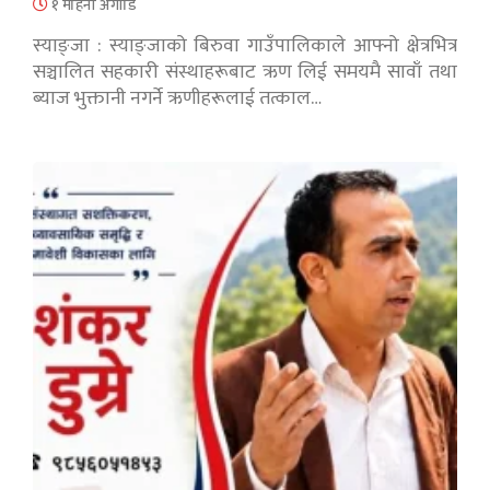
१ महिना अगाडि
स्याङ्जा : स्याङ्जाको बिरुवा गाउँपालिकाले आफ्नो क्षेत्रभित्र
सञ्चालित सहकारी संस्थाहरूबाट ऋण लिई समयमै सावाँ तथा
ब्याज भुक्तानी नगर्ने ऋणीहरूलाई तत्काल…