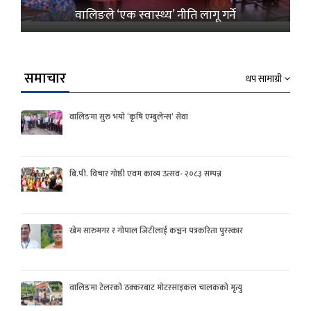
वालिङले ‘एक स्वास्थ्य’ नीति लागू गर्ने
समाचार
थप सामाग्री
वालिङमा सुरु भयो ‘कृषि एम्बुलेन्स’ सेवा
बि.पी. विचार गोष्ठी एवम काव्य उत्सव- २०८३ सम्पन्न
खेम सारुमगर र गोपाल जिटीलाई कञ्चन पत्रकरिता पुरस्कार
वालिङमा टेलरको ठक्करबाट मोटरसाइकल चालकको मृत्यु