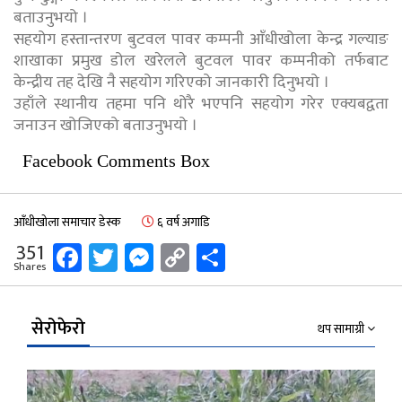
बताउनुभयो ।
सहयोग हस्तान्तरण बुटवल पावर कम्पनी आँधीखोला केन्द्र गल्याङ
शाखाका प्रमुख डोल खरेलले बुटवल पावर कम्पनीको तर्फबाट
केन्द्रीय तह देखि नै सहयोग गरिएको जानकारी दिनुभयो ।
उहाँले स्थानीय तहमा पनि थोरै भएपनि सहयोग गरेर एक्यबद्वता
जनाउन खोजिएको बताउनुभयो ।
Facebook Comments Box
आँधीखोला समाचार डेस्क
६ वर्ष अगाडि
Facebook
Twitter
Messenger
Copy
Share
351
Shares
Link
सेरोफेरो
थप सामाग्री