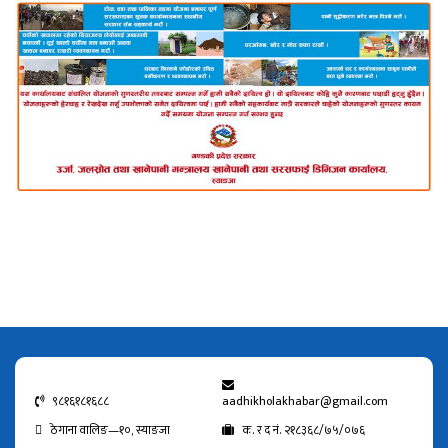
९८१६१८१६८८
aadhikholakhabar@gmail.com
ठेगाना वालिङ—१०, स्याङजा
क. र द नं. २१८३६८/७५/०७६