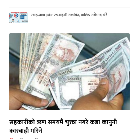
स्याङ्जामा ३४४ एचआईभी संक्रमित, वालिङ सबैभन्दा धेरै
सहकारीको ऋण समयमै चुक्ता नगरे कडा कानुनी
कारबाही गरिने