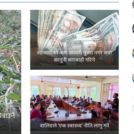
सहकारीको ऋण समयमै चुक्ता नगरे कडा
कानुनी कारबाही गरिने
्राउनै
वालिङले ‘एक स्वास्थ्य’ नीति लागू गर्ने