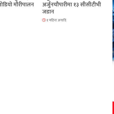
 जोडियो मौरीपालन
अर्जुनचौपारीमा १३ सीसीटीभी
जडान
१ महिना अगाडि