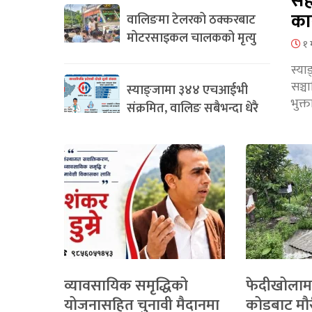
सह
का
वालिङमा टेलरको ठक्करबाट
मोटरसाइकल चालकको मृत्यु
१ 
स्या
सञ्
स्याङ्जामा ३४४ एचआईभी
भुक्
संक्रमित, वालिङ सबैभन्दा धेरै
व्यावसायिक समृद्धिको
फेदीखोलाम
योजनासहित चुनावी मैदानमा
कोडबाट मौ