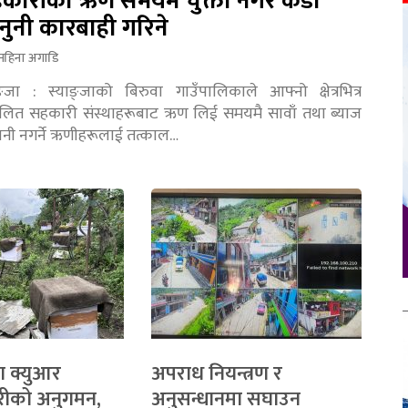
कारीको ऋण समयमै चुक्ता नगरे कडा
नुनी कारबाही गरिने
महिना अगाडि
ङ्जा : स्याङ्जाको बिरुवा गाउँपालिकाले आफ्नो क्षेत्रभित्र
चालित सहकारी संस्थाहरूबाट ऋण लिई समयमै सावाँ तथा ब्याज
तानी नगर्ने ऋणीहरूलाई तत्काल…
ा क्युआर
अपराध नियन्त्रण र
रीको अनुगमन,
अनुसन्धानमा सघाउन