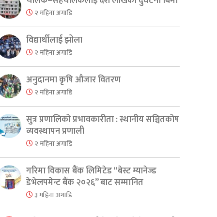
चालक–सहचालकलाई दश लाखको दुर्घटना बिमा
२ महिना अगाडि
विद्यार्थीलाई झोला
२ महिना अगाडि
अनुदानमा कृषि औजार वितरण
२ महिना अगाडि
सुत्र प्रणालिको प्रभावकारीता : स्थानीय सञ्चितकोष
व्यवस्थापन प्रणाली
२ महिना अगाडि
गरिमा विकास बैंक लिमिटेड “बेस्ट म्यानेज्ड
डेभेलपमेन्ट बैंक २०२६” बाट सम्मानित
३ महिना अगाडि