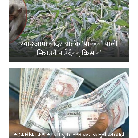
स्याङ्जामा बाँदर आतंक ‘पाकेको बाली
भित्राउनै पाउँदैनन् किसान’
सहकारीको ऋण समयमै चुक्ता नगरे कडा कानुनी कारबाही