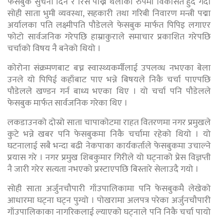
फेसबुक सुचना दिने र रिस पोख्ने थलोका रुपमा विकसित हुँदै गर्दा
सोही साता भुमी व्यवस्था, सहकारी तथा गरिबी निवारण मन्त्री पद्मा
अर्यालका पति लक्ष्मीपति पौडेलले फेसबुक मार्फत पिपिइ लगाएर
फोटो सार्वजनिक गरेपछि हाम्राकुराले समाचार प्रकाशित गरेपछि
चर्चाको विषय नै बनेको थियो ।
कोरोना संक्रमणबाट बच्न स्वास्थ्यकर्मीलाई उपलव्ध नभएका बेला
उनले यो पिपिई कहाँबाट पाए भन्ने बिषयले निकै चर्चा पाएपछि
पौडेलले खण्डन गर्न बाध्य भएका थिए । यो चर्चा पनि पौडेलले
फेसबुक मार्फत सार्वजनिक गरेका थिए ।
लकडाउनको दोस्रो साता चापाकोटमा राहत वितरणमा नगर प्रमुखले
कुटे भन्ने खबर पनि फेसबुकमा निकै चर्चामा रहेको थियो । यो
घटनालाई सबै भन्दा बढी नेकपाका कार्यकर्ताले फेसबुकमा उचाल्ने
प्रयास गरे । नगर प्रमुख शिबकुमार गिरीले यो घट्नाको प्रेस विज्ञप्ती
नै जारी गरेर सत्यता नभएको प्रस्टाएपछि बिस्तारे सेलाउदै गयो ।
सोही साता अर्जुनचौपारी गाँउपालिकामा पनि फेसबुकमै लेखेको
आधारमा घट्ना घट्न पुग्यो । पोखरामा अलपत्र परेका अर्जुनचौपारी
गाँउपालिकाका नागरिकलाई ल्याएको घट्नाले पनि निकै चर्चा पायो