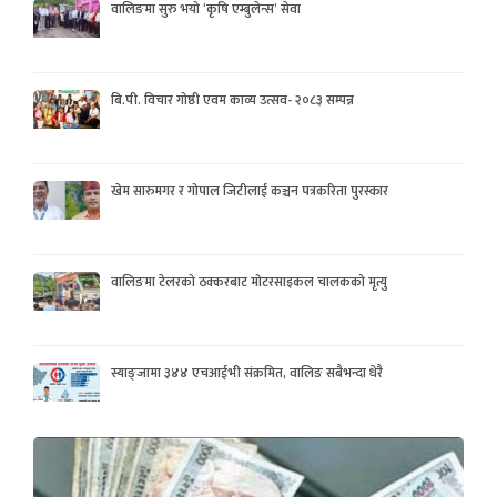
वालिङमा सुरु भयो ‘कृषि एम्बुलेन्स’ सेवा
बि.पी. विचार गोष्ठी एवम काव्य उत्सव- २०८३ सम्पन्न
खेम सारुमगर र गोपाल जिटीलाई कञ्चन पत्रकरिता पुरस्कार
वालिङमा टेलरको ठक्करबाट मोटरसाइकल चालकको मृत्यु
स्याङ्जामा ३४४ एचआईभी संक्रमित, वालिङ सबैभन्दा धेरै