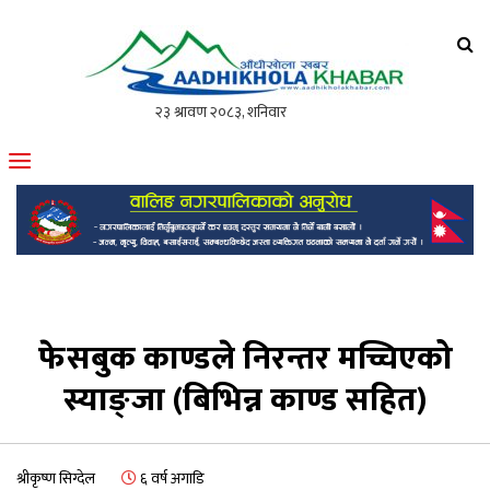
आँधीखोला खवर
मोफसलकै लोकप्रिय अनलाइन पत्रिका
फेसबुक काण्डले निरन्तर मच्चिएको
स्याङ्जा (बिभिन्न काण्ड सहित)
श्रीकृष्ण सिग्देल
६ वर्ष अगाडि