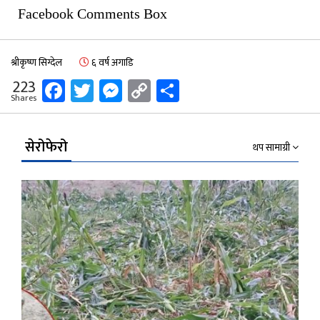
Facebook Comments Box
श्रीकृष्ण सिग्देल
६ वर्ष अगाडि
Facebook
Twitter
Messenger
Copy
Share
223
Shares
Link
सेरोफेरो
थप सामाग्री