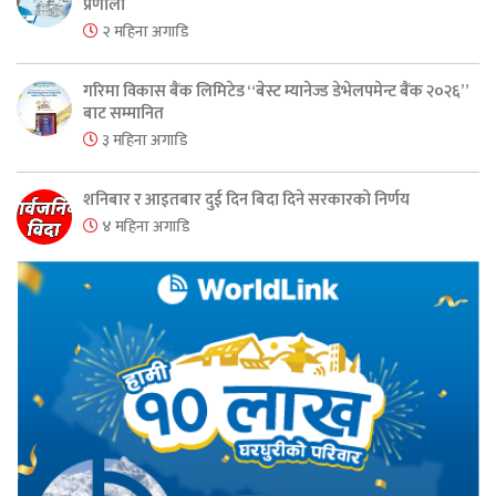
प्रणाली
२ महिना अगाडि
गरिमा विकास बैंक लिमिटेड “बेस्ट म्यानेज्ड डेभेलपमेन्ट बैंक २०२६”
बाट सम्मानित
३ महिना अगाडि
शनिबार र आइतबार दुई दिन बिदा दिने सरकारको निर्णय
४ महिना अगाडि