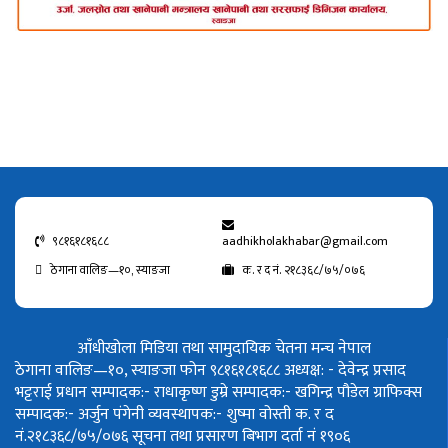
९८१६१८१६८८
aadhikholakhabar@gmail.com
ठेगाना वालिङ—१०, स्याङजा
क. र द नं. २१८३६८/७५/०७६
आँधीखोला मिडिया तथा सामुदायिक चेतना मन्च नेपाल
ठेगाना वालिङ—१०, स्याङजा फोन ९८१६१८१६८८
अध्यक्ष: - देवेन्द्र प्रसाद
भट्टराई
प्रधान सम्पादक:- राधाकृष्ण डुम्रे
सम्पादक:- खगिन्द्र पौडेल
ग्राफिक्स
सम्पादक:- अर्जुन पंगेनी
व्यवस्थापक:- शुष्मा वोस्ती
क. र द
नं.२१८३६८/७५/०७६
सूचना तथा प्रसारण बिभाग दर्ता नं १९०६