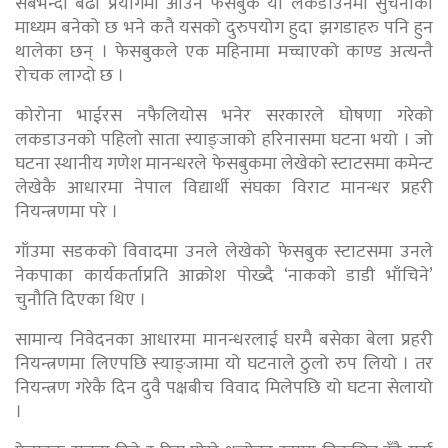
सबैभन्दा बढी प्रयोगमा आउने फेसबुक यो लकडाउनमा सुचनाको
माध्यम बनेको छ भने कतै यसको दुरुपयोग हुदा झगडाहरु पनि हुन
थालेका छन् । फेसबुकले एक महिनामा मच्चाएको काण्ड अत्यन्तै
रोचक लाग्दो छ ।
कोरोना भाईरस नफैलियोस भनेर सरकारले घोषणा गरेको
लकडाउनको पहिलो साता स्याङ्जाको हरिनासमा घटना भयो । जो
घटना स्थानीय गणेश मानन्धरले फेसबुकमा लेखेको स्टाटसमा कमेन्ट
लेखेकै आधारमा नेपाल विद्यार्थी संघका विराट मानन्धर प्रहरी
नियन्त्रणमा परे ।
गाँउमा सडकको विवादमा उनले लेखेको फेसबुक स्टाटसमा उनले
नेकपाका कार्यकर्ताप्रति आक्रोश पोख्दै ‘नाकको डाडी भाँचिने’
चुनौति दिएका थिए ।
सामान्य निवेदनका आधारमा मानन्धरलाई घरमै बसेका बेला प्रहरी
नियन्त्रणमा लिएपछि स्याङ्जामा यो घटनाले ठुलो रुप लियो । तर
नियन्त्रण गरेकै दिन दुवै पक्षबीच विवाद मिलेपछि यो घटना सेलायो
।