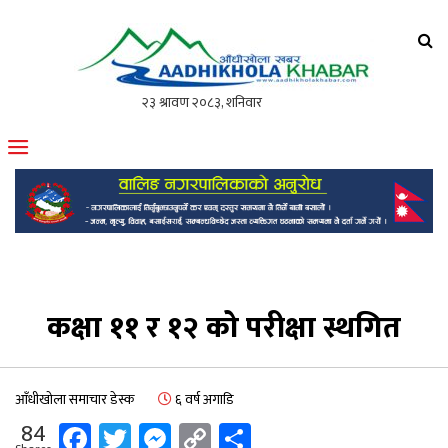
आँधीखोला खवर
मोफसलकै लोकप्रिय अनलाइन पत्रिका
कक्षा ११ र १२ को परीक्षा स्थगित
आँधीखोला समाचार डेस्क
६ वर्ष अगाडि
Facebook
Twitter
Messenger
Copy
Share
84