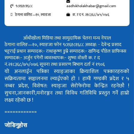
९८१६१८१६८८
aadhikholakhabar@gmail.com
ठेगाना वालिङ—१०, स्याङजा
क. र द नं. २१८३६८/७५/०७६
आँधीखोला मिडिया तथा सामुदायिक चेतना मन्च नेपाल
ठेगाना वालिङ—१०, स्याङजा फोन ९८१६१८१६८८
अध्यक्ष: - देवेन्द्र प्रसाद
भट्टराई
प्रधान सम्पादक:- राधाकृष्ण डुम्रे
सम्पादक:- खगिन्द्र पौडेल
ग्राफिक्स
सम्पादक:- अर्जुन पंगेनी
व्यवस्थापक:- शुष्मा वोस्ती
क. र द
नं.२१८३६८/७५/०७६
सूचना तथा प्रसारण बिभाग दर्ता नं १९०६
यो अनलाईन पत्रिका स्याङ्जाका क्रियाशिल पत्रकारहरुको
सक्रियतामा सञ्चालनमा ल्याईएको हो ।
हामी गण्डकी प्रदेश र ५
नम्बर प्रदेश, विशेषत: स्याङ्जा सेरोफेरोमा केन्द्रित रहनेछौ !
सुचना,जानकारी,मनोरञ्जन तथा विविध गतिविधि प्रस्तुत गर्ने हाम्रो
लक्ष्य रहेको छ !
============
जोडिनुहोस