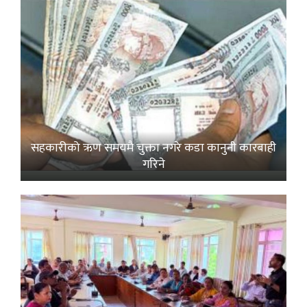
सहकारीको ऋण समयमै चुक्ता नगरे कडा कानुनी कारबाही
गरिने