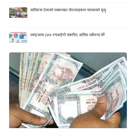
वालिङमा टेलरको ठक्करबाट मोटरसाइकल चालकको मृत्यु
स्याङ्जामा ३४४ एचआईभी संक्रमित, वालिङ सबैभन्दा धेरै