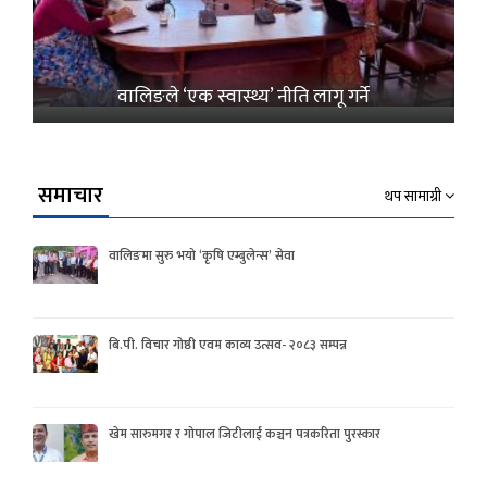
वालिङले ‘एक स्वास्थ्य’ नीति लागू गर्ने
समाचार
थप सामाग्री
वालिङमा सुरु भयो ‘कृषि एम्बुलेन्स’ सेवा
बि.पी. विचार गोष्ठी एवम काव्य उत्सव- २०८३ सम्पन्न
खेम सारुमगर र गोपाल जिटीलाई कञ्चन पत्रकरिता पुरस्कार