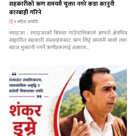
सहकारीको ऋण समयमै चुक्ता नगरे कडा कानुनी
कारबाही गरिने
१ महिना अगाडि
स्याङ्जा : स्याङ्जाको बिरुवा गाउँपालिकाले आफ्नो क्षेत्रभित्र
सञ्चालित सहकारी संस्थाहरूबाट ऋण लिई समयमै सावाँ तथा
ब्याज भुक्तानी नगर्ने ऋणीहरूलाई तत्काल…