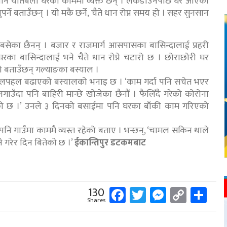
पनि यतिबेला घरको काममा व्यक्त छन् । लकडाउनपछि घर आएका
्ने बताउँछन् । यो मकै छर्ने, चैते धान रोप्न समय हो । सहर सुनसान
ै पनि बसेका छैनन् । बजार र राजमार्ग आसपासका बासिन्दालाई प्रहरी
गाउँघरका बासिन्दालाई भने चैते धान रोप्ने चटारो छ । छोराछोरी घर
 बताउँछन् गल्याङका बस्याल ।
हलपहल बढाएको बस्यालको भनाइ छ । ‘काम गर्दा पनि सचेत भएर
लगाउँदा पनि बाहिरी मान्छे खोजेका छैनौं । फैलिँदै गरेको कोरोना
एको छ ।’ उनले ३ दिनको बसाईमा पनि घरका बाँकी काम गरिएको
 गाउँमा काममै व्यस्त रहेको बताए । भन्छन्, ‘चामल सकिन थाले
े गरेर दिन बितेको छ ।’
ईकान्तिपुर डटकमबाट
Facebook
Twitter
Messeng
Copy
Sh
130
Shares
Link