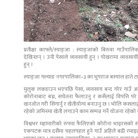
प्रतीक्षा काफ्ले/स्याङ्जा : स्याङ्जाको बिरुवा गाउँपाल
देखिन्छन् । उनी पेसाले व्यवसायी हुन् । पोखरामा व्यवस
हुन् ।
स्याङ्जा गल्याङ नगरपालिका–३ का भुपराज बस्याल हाते ट्याक
मुलुक लकडाउन भएपछि पेसा, व्यवसाय बन्द गरेर गाउँ आए
कोरोनाबाट बच्न, सचेतना फैलाउनु र कसैलाई विपत्ति
खनजोत गरी सिंगार्नु र खेतीयोग्य बनाउनु छ । भोलि कसला
रहेको जमिनमा खेती लगाउने काम सम्पन्न गर्ने योजना रहेको 
विश्वभर महामारीको रुपमा फैलिएको कोरोना भाइरसको संक्
एकपटक मात्र दसैंमा चहलपहल हुने गाउँ अहिले बढी रमा