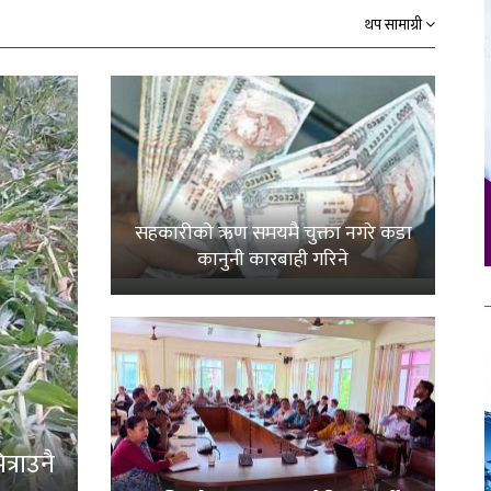
थप सामाग्री
सहकारीको ऋण समयमै चुक्ता नगरे कडा
कानुनी कारबाही गरिने
्राउनै