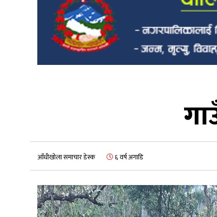
गाउ
आँधीखोला समाचार डेस्क
६ वर्ष अगाडि