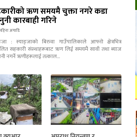
कारीको ऋण समयमै चुक्ता नगरे कडा
नुनी कारबाही गरिने
महिना अगाडि
ङ्जा : स्याङ्जाको बिरुवा गाउँपालिकाले आफ्नो क्षेत्रभित्र
चालित सहकारी संस्थाहरूबाट ऋण लिई समयमै सावाँ तथा ब्याज
तानी नगर्ने ऋणीहरूलाई तत्काल…
ा क्युआर
अपराध नियन्त्रण र