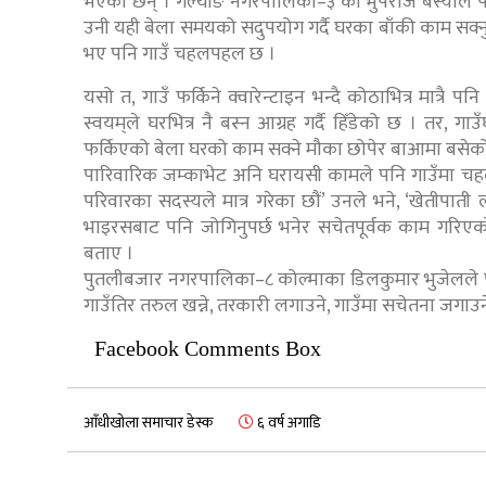
भएका छन् । गल्याङ नगरपालिका–३ का भुपराज बस्याल 
उनी यही बेला समयको सदुपयोग गर्दै घरका बाँकी काम सक्नुपर
भए पनि गाउँ चहलपहल छ ।
यसो त, गाउँ फर्किने क्‍वारेन्टाइन भन्दै कोठाभित्र मात्र
स्वयम्‌ले घरभित्र नै बस्न आग्रह गर्दै हिँडेको छ । तर, 
फर्किएको बेला घरको काम सक्ने मौका छोपेर बाआमा बसेको
पारिवारिक जम्काभेट अनि घरायसी कामले पनि गाउँमा च
परिवारका सदस्यले मात्र गरेका छौं’ उनले भने, ‘खेतीपाती 
भाइरसबाट पनि जोगिनुपर्छ भनेर सचेतपूर्वक काम गरि
बताए ।
पुतलीबजार नगरपालिका–८ कोल्माका डिलकुमार भुजेलले पनि
गाउँतिर तरुल खन्ने, तरकारी लगाउने, गाउँमा सचेतना जगाउन
Facebook Comments Box
आँधीखोला समाचार डेस्क
६ वर्ष अगाडि