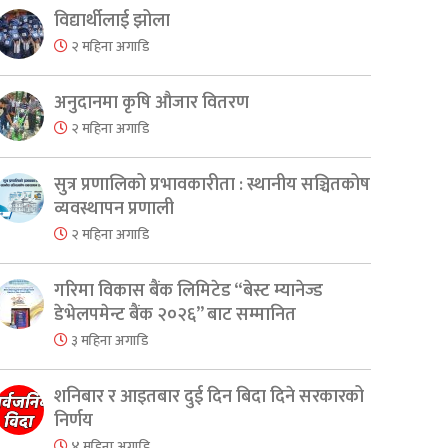
विद्यार्थीलाई झोला
२ महिना अगाडि
अनुदानमा कृषि औजार वितरण
२ महिना अगाडि
सुत्र प्रणालिको प्रभावकारीता : स्थानीय सञ्चितकोष
व्यवस्थापन प्रणाली
२ महिना अगाडि
गरिमा विकास बैंक लिमिटेड “बेस्ट म्यानेज्ड
डेभेलपमेन्ट बैंक २०२६” बाट सम्मानित
३ महिना अगाडि
शनिबार र आइतबार दुई दिन बिदा दिने सरकारको
निर्णय
४ महिना अगाडि