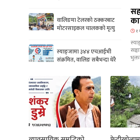
सह
का
वालिङमा टेलरको ठक्करबाट
मोटरसाइकल चालकको मृत्यु
१ 
स्या
सञ्
स्याङ्जामा ३४४ एचआईभी
भुक्
संक्रमित, वालिङ सबैभन्दा धेरै
व्यावसायिक समृद्धिको
फेदीखोलाम