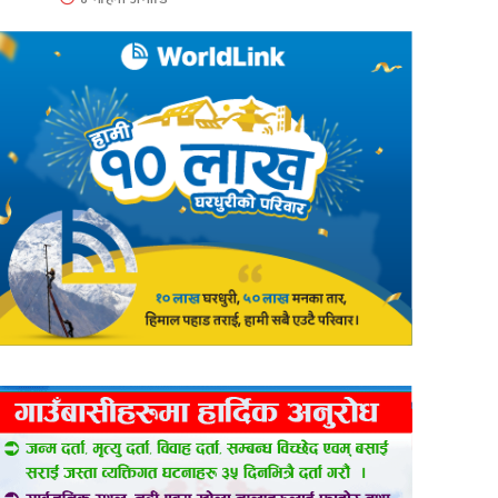
er
are