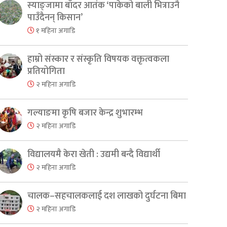
स्याङ्जामा बाँदर आतंक ‘पाकेको बाली भित्राउनै
पाउँदैनन् किसान’
१ महिना अगाडि
हाम्रो संस्कार र संस्कृति विषयक वक्तृत्वकला
प्रतियोगिता
२ महिना अगाडि
गल्याङमा कृषि बजार केन्द्र शुभारम्भ
२ महिना अगाडि
विद्यालयमै केरा खेती : उद्यमी बन्दै विद्यार्थी
२ महिना अगाडि
चालक–सहचालकलाई दश लाखको दुर्घटना बिमा
२ महिना अगाडि