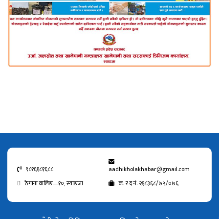
९८१६१८१६८८
aadhikholakhabar@gmail.com
ठेगाना वालिङ—१०, स्याङजा
क. र द नं. २१८३६८/७५/०७६