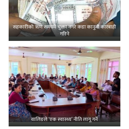
सहकारीको ऋण समयमै चुक्ता नगरे कडा कानुनी कारबाही
गरिने
वालिङले ‘एक स्वास्थ्य’ नीति लागू गर्ने