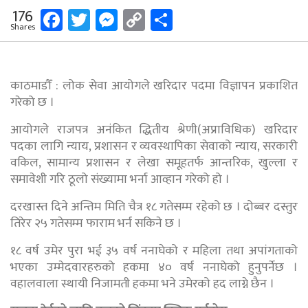
Facebook
Twitter
Messenger
Copy
Share
176
Shares
Link
काठमाडौँ : लोक सेवा आयोगले खरिदार पदमा विज्ञापन प्रकाशित
गरेको छ ।
आयोगले राजपत्र अनंकित द्धितीय श्रेणी(अप्राविधिक) खरिदार
पदका लागि न्याय, प्रशासन र व्यवस्थापिका सेवाको न्याय, सरकारी
वकिल, सामान्य प्रशासन र लेखा समूहतर्फ आन्तरिक, खुल्ला र
समावेशी गरि ठूलो संख्यामा भर्ना आव्हान गरेको हो ।
दरखास्त दिने अन्तिम मिति चैत्र १८ गतेसम्म रहेको छ । दोब्बर दस्तुर
तिरेर २५ गतेसम्म फाराम भर्न सकिने छ ।
१८ वर्ष उमेर पुरा भई ३५ वर्ष ननाघेको र महिला तथा अपांगताको
भएका उम्मेदवारहरुको हकमा ४० वर्ष ननाघेको हुनुपर्नेछ ।
वहालवाला स्थायी निजामती हकमा भने उमेरको हद लाग्ने छैन ।