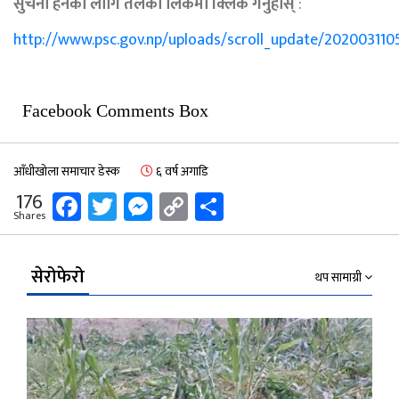
सुचना हेर्नको लागि तलको लिंकमा क्लिक गर्नुहोस्
:
http://www.psc.gov.np/uploads/scroll_update/20200311
Facebook Comments Box
आँधीखोला समाचार डेस्क
६ वर्ष अगाडि
Facebook
Twitter
Messenger
Copy
Share
176
Shares
Link
सेरोफेरो
थप सामाग्री