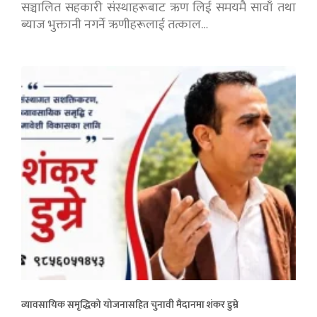
सञ्चालित सहकारी संस्थाहरूबाट ऋण लिई समयमै सावाँ तथा
ब्याज भुक्तानी नगर्ने ऋणीहरूलाई तत्काल…
व्यावसायिक समृद्धिको योजनासहित चुनावी मैदानमा शंकर डुम्रे