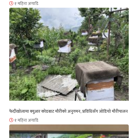
१ महिना अगाडि
फेदीखोलामा क्युआर कोडबाट मौरीको अनुगमन, प्रविधिसँग जोडियो मौरीपालन
१ महिना अगाडि