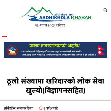
आँधीखोला खवर
मोफसलकै लोकप्रिय अनलाइन पत्रिका
ठूलो संख्यामा खरिदारको लोक सेवा
खुल्यो(विज्ञापनसहित)
आँधीखोला समाचार डेस्क
६ वर्ष अगाडि