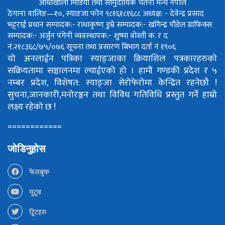
आँधीखोला मिडिया तथा सामुदायिक चेतना मन्च नेपाल
ठेगाना वालिङ—१०, स्याङजा फोन ९८१६१८१६८८
अध्यक्ष: - देवेन्द्र प्रसाद
भट्टराई
प्रधान सम्पादक:- राधाकृष्ण डुम्रे
सम्पादक:- खगिन्द्र पौडेल
ग्राफिक्स
सम्पादक:- अर्जुन पंगेनी
व्यवस्थापक:- शुष्मा वोस्ती
क. र द
नं.२१८३६८/७५/०७६
सूचना तथा प्रसारण बिभाग दर्ता नं १९०६
यो अनलाईन पत्रिका स्याङ्जाका क्रियाशिल पत्रकारहरुको
सक्रियतामा सञ्चालनमा ल्याईएको हो ।
हामी गण्डकी प्रदेश र ५
नम्बर प्रदेश, विशेषत: स्याङ्जा सेरोफेरोमा केन्द्रित रहनेछौ !
सुचना,जानकारी,मनोरञ्जन तथा विविध गतिविधि प्रस्तुत गर्ने हाम्रो
लक्ष्य रहेको छ !
============
जोडिनुहोस
फेसबुक
युटूब
ट्विटहरु