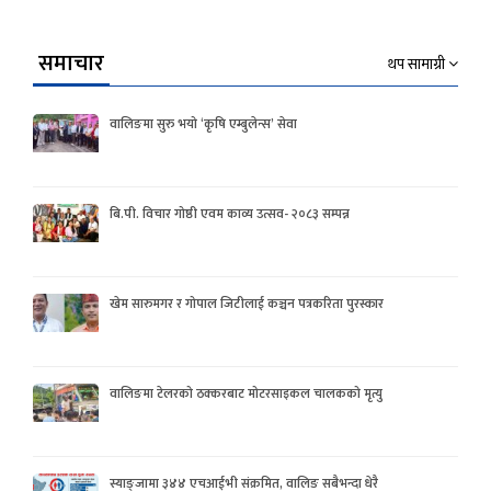
समाचार
थप सामाग्री
वालिङमा सुरु भयो ‘कृषि एम्बुलेन्स’ सेवा
बि.पी. विचार गोष्ठी एवम काव्य उत्सव- २०८३ सम्पन्न
खेम सारुमगर र गोपाल जिटीलाई कञ्चन पत्रकरिता पुरस्कार
वालिङमा टेलरको ठक्करबाट मोटरसाइकल चालकको मृत्यु
स्याङ्जामा ३४४ एचआईभी संक्रमित, वालिङ सबैभन्दा धेरै