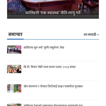
वालिङले ‘एक स्वास्थ्य’ नीति लागू गर्ने
समाचार
थप सामाग्री
वालिङमा सुरु भयो ‘कृषि एम्बुलेन्स’ सेवा
बि.पी. विचार गोष्ठी एवम काव्य उत्सव- २०८३ सम्पन्न
खेम सारुमगर र गोपाल जिटीलाई कञ्चन पत्रकरिता पुरस्कार
वालिङमा टेलरको ठक्करबाट मोटरसाइकल चालकको मृत्यु