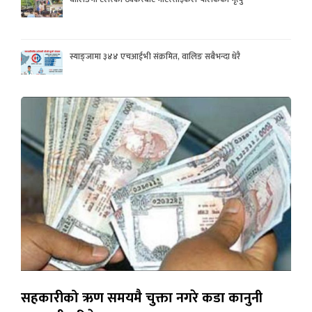
स्याङ्जामा ३४४ एचआईभी संक्रमित, वालिङ सबैभन्दा धेरै
सहकारीको ऋण समयमै चुक्ता नगरे कडा कानुनी