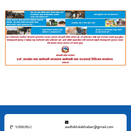
९८१६१८१६८८
aadhikholakhabar@gmail.com