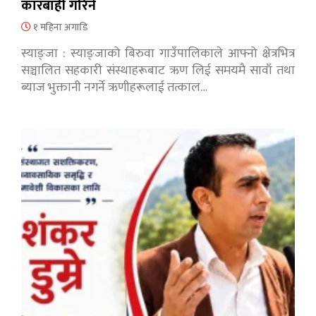
कारबाही गरिने
१ महिना अगाडि
स्याङ्जा : स्याङ्जाको बिरुवा गाउँपालिकाले आफ्नो क्षेत्रभित्र
सञ्चालित सहकारी संस्थाहरूबाट ऋण लिई समयमै सावाँ तथा
ब्याज भुक्तानी नगर्ने ऋणीहरूलाई तत्काल…