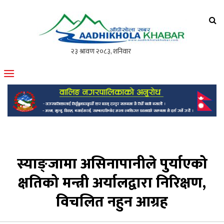
आँधीखोला खवर
मोफसलकै लोकप्रिय अनलाइन पत्रिका
स्याङ्जामा असिनापानीले पुर्याएको
क्षतिको मन्त्री अर्यालद्वारा निरिक्षण,
विचलित नहुन आग्रह