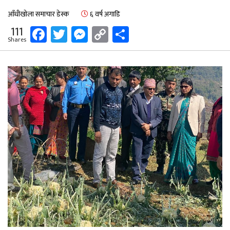
आँधीखोला समाचार डेस्क
६ वर्ष अगाडि
Facebook
Twitter
Messenger
Copy
Share
111
Shares
Link