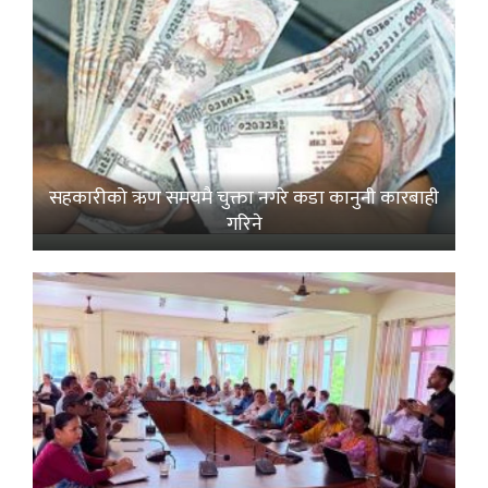
सहकारीको ऋण समयमै चुक्ता नगरे कडा कानुनी कारबाही
गरिने