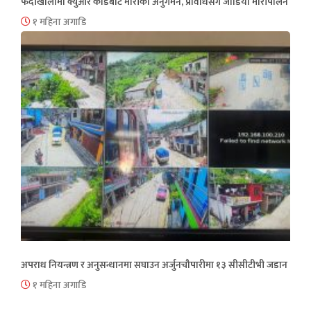
फेदीखोलामा क्युआर कोडबाट मौरीको अनुगमन, प्रविधिसँग जोडियो मौरीपालन
१ महिना अगाडि
अपराध नियन्त्रण र अनुसन्धानमा सघाउन अर्जुनचौपारीमा १३ सीसीटीभी जडान
१ महिना अगाडि