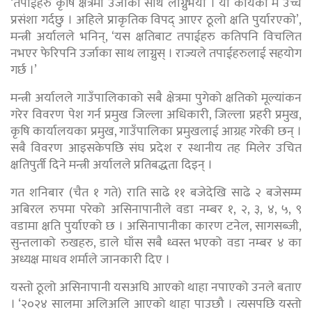
‘तपाईहरु कृषि क्षेत्रमा उर्जाका साथ लाग्नुभयो । यो कार्यको म उच्च
प्रसंशा गर्दछु । अहिले प्राकृतिक विपद् आएर ठूलो क्षति पुर्यारएको’,
मन्त्री अर्यालले भनिन्, ‘यस क्षतिबाट तपाईहरु कतिपनि विचलित
नभएर फेरिपनि उर्जाका साथ लाग्नुस् । राज्यले तपाईहरुलाई सहयोग
गर्छ ।’
मन्त्री अर्यालले गाउँपालिकाको सबै क्षेत्रमा पुगेको क्षतिको मूल्यांकन
गरेर विवरण पेश गर्न प्रमुख जिल्ला अधिकारी, जिल्ला प्रहरी प्रमुख,
कृषि कार्यालयका प्रमुख, गाउँपालिका प्रमुखलाई आग्रह गरेकी छन् ।
सबै विवरण आइसकेपछि संघ प्रदेश र स्थानीय तह मिलेर उचित
क्षतिपुर्ती दिने मन्त्री अर्यालले प्रतिबद्धता दिइन् ।
गत शनिबार (चैत १ गते) राति साढे ११ बजेदेखि साढे २ बजेसम्म
अबिरल रुपमा परेको असिनापानीले वडा नम्बर १, २, ३, ४, ५, ९
वडामा क्षति पुर्याएको छ । असिनापानीका कारण टनेल, सागसब्जी,
सुन्तलाको रुखहरु, डाले घाँस सबै ध्वस्त भएको वडा नम्बर ४ का
अध्यक्ष माधव शर्माले जानकारी दिए ।
यस्तो ठूलो असिनापानी यसअघि आएको थाहा नपाएको उनले बताए
। ‘२०२४ सालमा अलिअलि आएको थाहा पाउछौ । त्यसपछि यस्तो