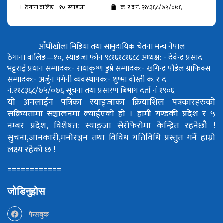
ठेगाना वालिङ—१०, स्याङजा
क. र द नं. २१८३६८/७५/०७६
आँधीखोला मिडिया तथा सामुदायिक चेतना मन्च नेपाल
ठेगाना वालिङ—१०, स्याङजा फोन ९८१६१८१६८८
अध्यक्ष: - देवेन्द्र प्रसाद
भट्टराई
प्रधान सम्पादक:- राधाकृष्ण डुम्रे
सम्पादक:- खगिन्द्र पौडेल
ग्राफिक्स
सम्पादक:- अर्जुन पंगेनी
व्यवस्थापक:- शुष्मा वोस्ती
क. र द
नं.२१८३६८/७५/०७६
सूचना तथा प्रसारण बिभाग दर्ता नं १९०६
यो अनलाईन पत्रिका स्याङ्जाका क्रियाशिल पत्रकारहरुको
सक्रियतामा सञ्चालनमा ल्याईएको हो ।
हामी गण्डकी प्रदेश र ५
नम्बर प्रदेश, विशेषत: स्याङ्जा सेरोफेरोमा केन्द्रित रहनेछौ !
सुचना,जानकारी,मनोरञ्जन तथा विविध गतिविधि प्रस्तुत गर्ने हाम्रो
लक्ष्य रहेको छ !
============
जोडिनुहोस
फेसबुक