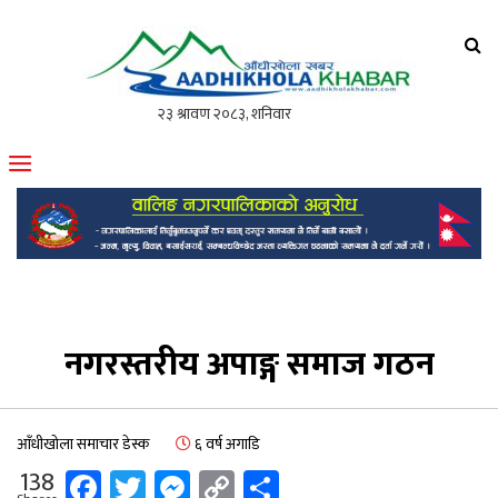
आँधीखोला खवर
मोफसलकै लोकप्रिय अनलाइन पत्रिका
नगरस्तरीय अपाङ्ग समाज गठन
आँधीखोला समाचार डेस्क
६ वर्ष अगाडि
Facebook
Twitter
Messenger
Copy
Share
138