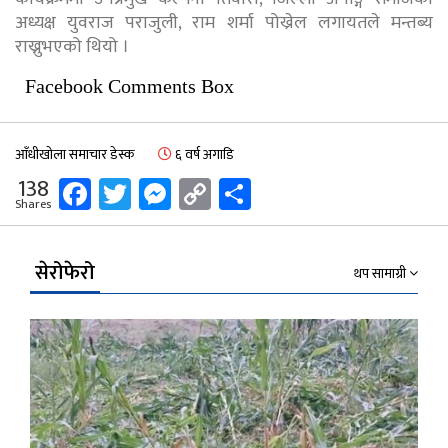
अध्यक्ष युवराज पराजुली, राम शर्मा पोख्रेल लगायतले मन्तब्य
राख्नुभएको थियो ।
Facebook Comments Box
आँधीखोला समाचार डेस्क
६ वर्ष अगाडि
Facebook
Twitter
Messenger
Copy
Share
138
Shares
Link
सेरोफेरो
थप सामाग्री