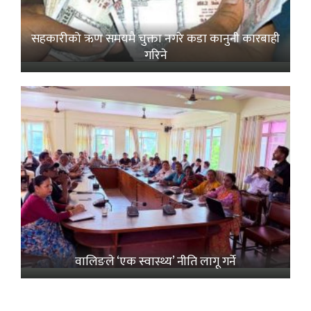
सहकारीको ऋण समयमै चुक्ता नगरे कडा कानुनी कारबाही
गरिने
वालिङले ‘एक स्वास्थ्य’ नीति लागू गर्ने