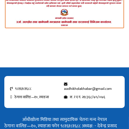
९८१६१८१६८८
aadhikholakhabar@gmail.com
ठेगाना वालिङ—१०, स्याङजा
क. र द नं. २१८३६८/७५/०७६
आँधीखोला मिडिया तथा सामुदायिक चेतना मन्च नेपाल
ठेगाना वालिङ—१०, स्याङजा फोन ९८१६१८१६८८
अध्यक्ष: - देवेन्द्र प्रसाद