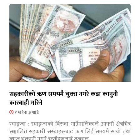
सहकारीको ऋण समयमै चुक्ता नगरे कडा कानुनी
कारबाही गरिने
१ महिना अगाडि
स्याङ्जा : स्याङ्जाको बिरुवा गाउँपालिकाले आफ्नो क्षेत्रभित्र
सञ्चालित सहकारी संस्थाहरूबाट ऋण लिई समयमै सावाँ तथा
ब्याज भुक्तानी नगर्ने ऋणीहरूलाई तत्काल…