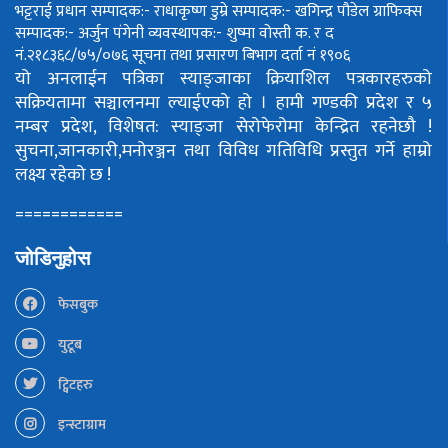
भट्टराई
प्रधान सम्पादक:- राधाकृष्ण डुम्रे
सम्पादक:- खगिन्द्र पौडेल
ग्राफिक्स
सम्पादक:- अर्जुन पंगेनी
व्यवस्थापक:- शुष्मा वोस्ती
क. र द
नं.२१८३६८/७५/०७६
सूचना तथा प्रसारण बिभाग दर्ता नं १९०६
यो अनलाईन पत्रिका स्याङ्जाका क्रियाशिल पत्रकारहरुको
सक्रियतामा सञ्चालनमा ल्याईएको हो ।
हामी गण्डकी प्रदेश र ५
नम्बर प्रदेश, विशेषत: स्याङ्जा सेरोफेरोमा केन्द्रित रहनेछौ !
सुचना,जानकारी,मनोरञ्जन तथा विविध गतिविधि प्रस्तुत गर्ने हाम्रो
लक्ष्य रहेको छ !
============
जोडिनुहोस
फेसबुक
युटूब
ट्विटहरु
इन्स्टाग्राम