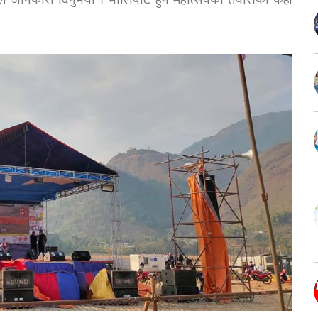
लले जानकारी दिनुभयो । भोलिबाट हुने महोत्सवका तयारीका केही