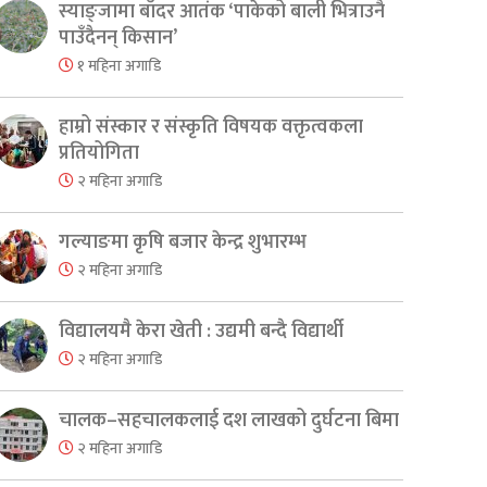
स्याङ्जामा बाँदर आतंक ‘पाकेको बाली भित्राउनै
पाउँदैनन् किसान’
१ महिना अगाडि
हाम्रो संस्कार र संस्कृति विषयक वक्तृत्वकला
प्रतियोगिता
२ महिना अगाडि
गल्याङमा कृषि बजार केन्द्र शुभारम्भ
२ महिना अगाडि
विद्यालयमै केरा खेती : उद्यमी बन्दै विद्यार्थी
२ महिना अगाडि
चालक–सहचालकलाई दश लाखको दुर्घटना बिमा
२ महिना अगाडि