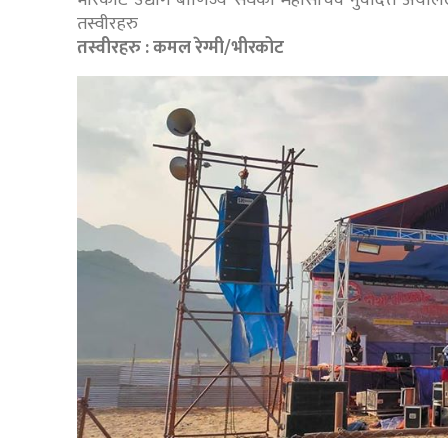
भीरकोट उद्योग बाणिज्य संघका महासचिव नुवादत्त अर्या
तस्वीरहरु
तस्वीरहरु : कमल रेग्मी/भीरकोट