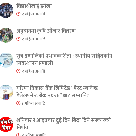
विद्यार्थीलाई झोला
२ महिना अगाडि
अनुदानमा कृषि औजार वितरण
२ महिना अगाडि
सुत्र प्रणालिको प्रभावकारीता : स्थानीय सञ्चितकोष
व्यवस्थापन प्रणाली
२ महिना अगाडि
गरिमा विकास बैंक लिमिटेड “बेस्ट म्यानेज्ड
डेभेलपमेन्ट बैंक २०२६” बाट सम्मानित
३ महिना अगाडि
शनिबार र आइतबार दुई दिन बिदा दिने सरकारको
निर्णय
४ महिना अगाडि