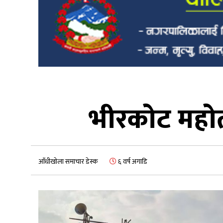
भीरकोट महोत
आँधीखोला समाचार डेस्क
६ वर्ष अगाडि