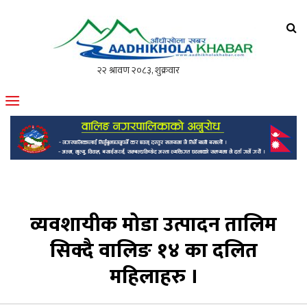
आँधीखोला खवर
मोफसलकै लोकप्रिय अनलाइन पत्रिका
व्यवशायीक मोडा उत्पादन तालिम
सिक्दै वालिङ १४ का दलित
महिलाहरु ।