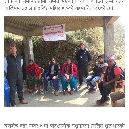
सार्कीको सभापतित्वमा सम्पन्न भएको थियो । ५ दिन सम्म चल्ने
तालिममा ३० जना दलित महिलाहरुको सहभागिता रहेको छ ।
यसैबीच वडा नम्वर १ मा व्यवशायीक पशुपालन तालिम शुरु भएको