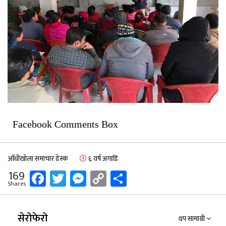
Facebook Comments Box
आँधीखोला समाचार डेस्क
६ वर्ष अगाडि
Facebook
Twitter
Messenger
Copy
Share
169
Shares
Link
सेरोफेरो
थप सामाग्री