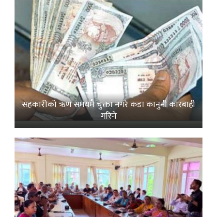
सहकारीको ऋण समयमै चुक्ता नगरे कडा कानुनी कारबाही
गरिने