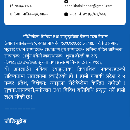
९८१६१८१६८८
aadhikholakhabar@gmail.com
ठेगाना वालिङ—१०, स्याङजा
क. र द नं. २१८३६८/७५/०७६
आँधीखोला मिडिया तथा सामुदायिक चेतना मन्च नेपाल
ठेगाना वालिङ—१०, स्याङजा फोन ९८१६१८१६८८
अध्यक्ष: - देवेन्द्र प्रसाद
भट्टराई
प्रधान सम्पादक:- राधाकृष्ण डुम्रे
सम्पादक:- खगिन्द्र पौडेल
ग्राफिक्स
सम्पादक:- अर्जुन पंगेनी
व्यवस्थापक:- शुष्मा वोस्ती
क. र द
नं.२१८३६८/७५/०७६
सूचना तथा प्रसारण बिभाग दर्ता नं १९०६
यो अनलाईन पत्रिका स्याङ्जाका क्रियाशिल पत्रकारहरुको
सक्रियतामा सञ्चालनमा ल्याईएको हो ।
हामी गण्डकी प्रदेश र ५
नम्बर प्रदेश, विशेषत: स्याङ्जा सेरोफेरोमा केन्द्रित रहनेछौ !
सुचना,जानकारी,मनोरञ्जन तथा विविध गतिविधि प्रस्तुत गर्ने हाम्रो
लक्ष्य रहेको छ !
============
जोडिनुहोस