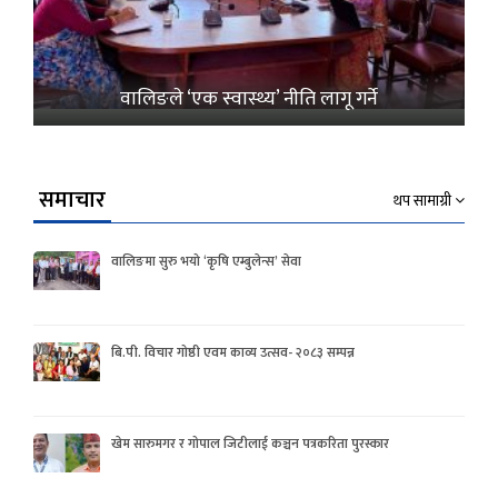
वालिङले ‘एक स्वास्थ्य’ नीति लागू गर्ने
समाचार
थप सामाग्री
वालिङमा सुरु भयो ‘कृषि एम्बुलेन्स’ सेवा
बि.पी. विचार गोष्ठी एवम काव्य उत्सव- २०८३ सम्पन्न
खेम सारुमगर र गोपाल जिटीलाई कञ्चन पत्रकरिता पुरस्कार