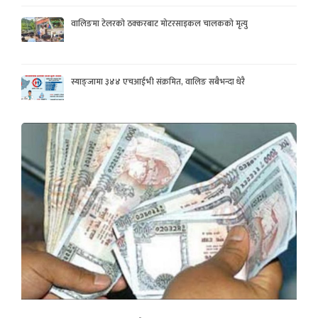
वालिङमा टेलरको ठक्करबाट मोटरसाइकल चालकको मृत्यु
स्याङ्जामा ३४४ एचआईभी संक्रमित, वालिङ सबैभन्दा धेरै