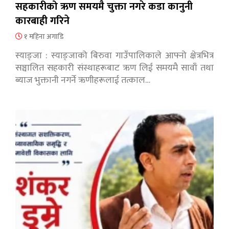
सहकारीको ऋण समयमै चुक्ता नगरे कडा कानुनी
कारबाही गरिने
१ महिना अगाडि
स्याङ्जा : स्याङ्जाको बिरुवा गाउँपालिकाले आफ्नो क्षेत्रभित्र
सञ्चालित सहकारी संस्थाहरूबाट ऋण लिई समयमै सावाँ तथा
ब्याज भुक्तानी नगर्ने ऋणीहरूलाई तत्काल…