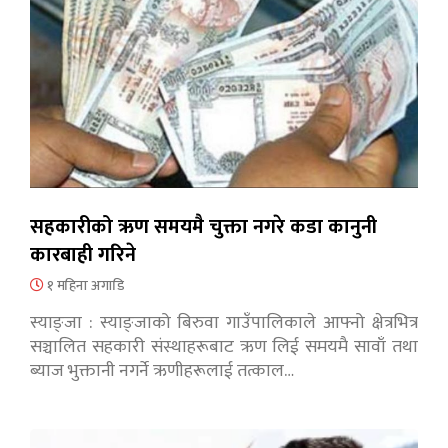
सहकारीको ऋण समयमै चुक्ता नगरे कडा कानुनी
कारबाही गरिने
१ महिना अगाडि
स्याङ्जा : स्याङ्जाको बिरुवा गाउँपालिकाले आफ्नो क्षेत्रभित्र
सञ्चालित सहकारी संस्थाहरूबाट ऋण लिई समयमै सावाँ तथा
ब्याज भुक्तानी नगर्ने ऋणीहरूलाई तत्काल…