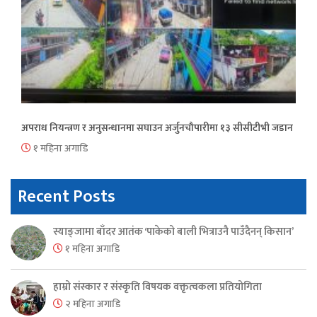
अपराध नियन्त्रण र अनुसन्धानमा सघाउन अर्जुनचौपारीमा १३ सीसीटीभी जडान
१ महिना अगाडि
Recent Posts
स्याङ्जामा बाँदर आतंक ‘पाकेको बाली भित्राउनै पाउँदैनन् किसान’
१ महिना अगाडि
हाम्रो संस्कार र संस्कृति विषयक वक्तृत्वकला प्रतियोगिता
२ महिना अगाडि