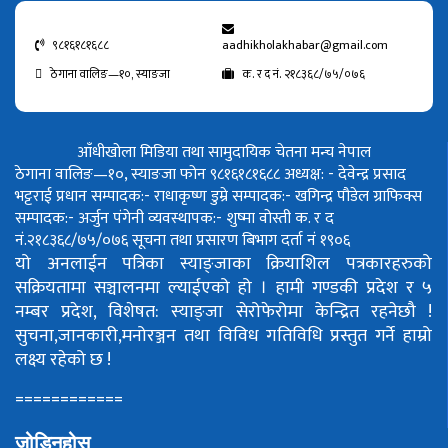
९८१६१८१६८८
aadhikholakhabar@gmail.com
ठेगाना वालिङ—१०, स्याङजा
क. र द नं. २१८३६८/७५/०७६
आँधीखोला मिडिया तथा सामुदायिक चेतना मन्च नेपाल
ठेगाना वालिङ—१०, स्याङजा फोन ९८१६१८१६८८
अध्यक्ष: - देवेन्द्र प्रसाद
भट्टराई
प्रधान सम्पादक:- राधाकृष्ण डुम्रे
सम्पादक:- खगिन्द्र पौडेल
ग्राफिक्स
सम्पादक:- अर्जुन पंगेनी
व्यवस्थापक:- शुष्मा वोस्ती
क. र द
नं.२१८३६८/७५/०७६
सूचना तथा प्रसारण बिभाग दर्ता नं १९०६
यो अनलाईन पत्रिका स्याङ्जाका क्रियाशिल पत्रकारहरुको
सक्रियतामा सञ्चालनमा ल्याईएको हो ।
हामी गण्डकी प्रदेश र ५
नम्बर प्रदेश, विशेषत: स्याङ्जा सेरोफेरोमा केन्द्रित रहनेछौ !
सुचना,जानकारी,मनोरञ्जन तथा विविध गतिविधि प्रस्तुत गर्ने हाम्रो
लक्ष्य रहेको छ !
============
जोडिनुहोस