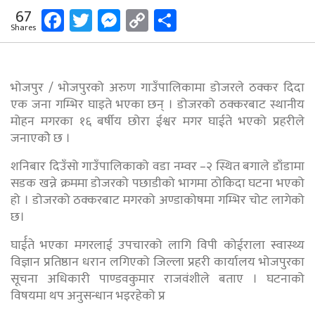
Facebook
Twitter
Messenger
Copy
Share
67
Shares
Link
भोजपुर / भोजपुरको अरुण गाउँपालिकामा डोजरले ठक्कर दिदा
एक जना गम्भिर घाइते भएका छन् । डोजरको ठक्करबाट स्थानीय
मोहन मगरका १६ बर्षीय छोरा ईश्वर मगर घाईते भएको प्रहरीले
जनाएकोे छ ।
शनिबार दिउँसो गाउँपालिकाको वडा नम्वर –२ स्थित बगाले डाँडामा
सडक खन्ने क्रममा डोजरको पछाडीको भागमा ठोकिदा घटना भएको
हो । डोजरको ठक्करबाट मगरको अण्डाकोषमा गम्भिर चोट लागेको
छ।
घार्ईते भएका मगरलाई उपचारको लागि विपी कोईराला स्वास्थ्य
विज्ञान प्रतिष्ठान धरान लगिएको जिल्ला प्रहरी कार्यालय भोजपुरका
सूचना अधिकारी पाण्डवकुमार राजवंशीले बताए । घटनाको
विषयमा थप अनुसन्धान भइरहेको प्र