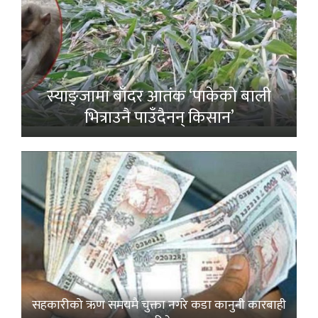
स्याङ्जामा बाँदर आतंक ‘पाकेको बाली
भित्राउनै पाउँदैनन् किसान’
सहकारीको ऋण समयमै चुक्ता नगरे कडा कानुनी कारबाही