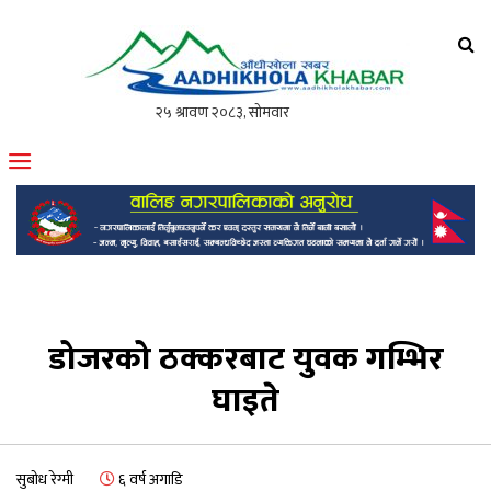
आँधीखोला खवर
मोफसलकै लोकप्रिय अनलाइन पत्रिका
डोजरको ठक्करबाट युवक गम्भिर
घाइते
सुबोध रेग्मी
६ वर्ष अगाडि