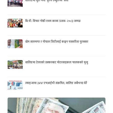
वालिङमा सुरु भयो ‘कृषि एम्बुलेन्स’ सेवा
बि.पी. विचार गोष्ठी एवम काव्य उत्सव- २०८३ सम्पन्न
खेम सारुमगर र गोपाल जिटीलाई कञ्चन पत्रकरिता पुरस्कार
वालिङमा टेलरको ठक्करबाट मोटरसाइकल चालकको मृत्यु
स्याङ्जामा ३४४ एचआईभी संक्रमित, वालिङ सबैभन्दा धेरै