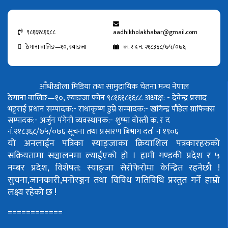
९८१६१८१६८८
aadhikholakhabar@gmail.com
ठेगाना वालिङ—१०, स्याङजा
क. र द नं. २१८३६८/७५/०७६
आँधीखोला मिडिया तथा सामुदायिक चेतना मन्च नेपाल
ठेगाना वालिङ—१०, स्याङजा फोन ९८१६१८१६८८
अध्यक्ष: - देवेन्द्र प्रसाद
भट्टराई
प्रधान सम्पादक:- राधाकृष्ण डुम्रे
सम्पादक:- खगिन्द्र पौडेल
ग्राफिक्स
सम्पादक:- अर्जुन पंगेनी
व्यवस्थापक:- शुष्मा वोस्ती
क. र द
नं.२१८३६८/७५/०७६
सूचना तथा प्रसारण बिभाग दर्ता नं १९०६
यो अनलाईन पत्रिका स्याङ्जाका क्रियाशिल पत्रकारहरुको
सक्रियतामा सञ्चालनमा ल्याईएको हो ।
हामी गण्डकी प्रदेश र ५
नम्बर प्रदेश, विशेषत: स्याङ्जा सेरोफेरोमा केन्द्रित रहनेछौ !
सुचना,जानकारी,मनोरञ्जन तथा विविध गतिविधि प्रस्तुत गर्ने हाम्रो
लक्ष्य रहेको छ !
============