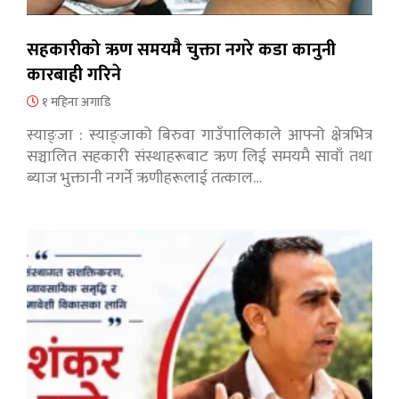
सहकारीको ऋण समयमै चुक्ता नगरे कडा कानुनी
कारबाही गरिने
१ महिना अगाडि
स्याङ्जा : स्याङ्जाको बिरुवा गाउँपालिकाले आफ्नो क्षेत्रभित्र
सञ्चालित सहकारी संस्थाहरूबाट ऋण लिई समयमै सावाँ तथा
ब्याज भुक्तानी नगर्ने ऋणीहरूलाई तत्काल…