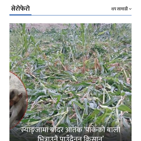
सेरोफेरो
थप सामाग्री
स्याङ्जामा बाँदर आतंक ‘पाकेको बाली
भित्राउनै पाउँदैनन् किसान’