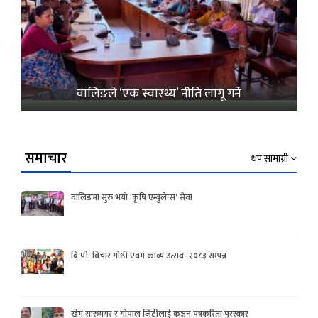
वालिङले ‘एक स्वास्थ्य’ नीति लागू गर्ने
समाचार
थप सामाग्री
वालिङमा सुरु भयो ‘कृषि एम्बुलेन्स’ सेवा
बि.पी. विचार गोष्ठी एवम काव्य उत्सव- २०८३ सम्पन्न
खेम सारुमगर र गोपाल जिटीलाई कञ्चन पत्रकरिता पुरस्कार