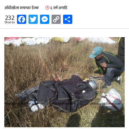
आँधीखोला समाचार डेस्क
६ वर्ष अगाडि
Facebook
Twitter
Messenger
Copy
Share
232
Shares
Link