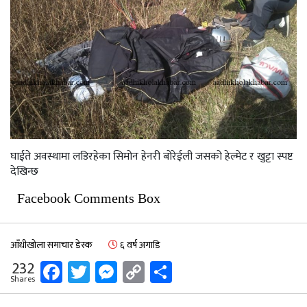
घाईते अवस्थामा लडिरहेका सिमोन हेनरी बोरेईली जसको हेल्मेट र खुट्टा स्पष्ट
देखिन्छ
Facebook Comments Box
आँधीखोला समाचार डेस्क
६ वर्ष अगाडि
Facebook
Twitter
Messenger
Copy
Share
232
Shares
Link