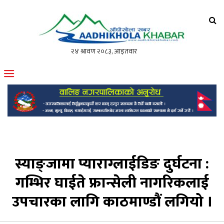
आँधीखोला खवर
मोफसलकै लोकप्रिय अनलाइन पत्रिका
स्याङ्जामा प्याराग्लाईडिङ दुर्घटना :
गम्भिर घाईते फ्रान्सेली नागरिकलाई
उपचारका लागि काठमाण्डौं लगियो ।