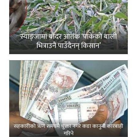
स्याङ्जामा बाँदर आतंक ‘पाकेको बाली
भित्राउनै पाउँदैनन् किसान’
सहकारीको ऋण समयमै चुक्ता नगरे कडा कानुनी कारबाही
गरिने