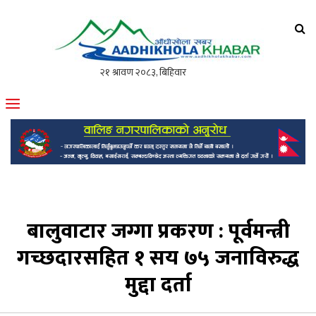
आँधीखोला खवर
मोफसलकै लोकप्रिय अनलाइन पत्रिका
बालुवाटार जग्गा प्रकरण : पूर्वमन्त्री
गच्छदारसहित १ सय ७५ जनाविरुद्ध
मुद्दा दर्ता