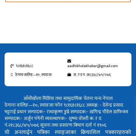
९८१६१८१६८८
aadhikholakhabar@gmail.com
ठेगाना वालिङ—१०, स्याङजा
क. र द नं. २१८३६८/७५/०७६
आँधीखोला मिडिया तथा सामुदायिक चेतना मन्च नेपाल
ठेगाना वालिङ—१०, स्याङजा फोन ९८१६१८१६८८
अध्यक्ष: - देवेन्द्र प्रसाद
भट्टराई
प्रधान सम्पादक:- राधाकृष्ण डुम्रे
सम्पादक:- खगिन्द्र पौडेल
ग्राफिक्स
सम्पादक:- अर्जुन पंगेनी
व्यवस्थापक:- शुष्मा वोस्ती
क. र द
नं.२१८३६८/७५/०७६
सूचना तथा प्रसारण बिभाग दर्ता नं १९०६
यो अनलाईन पत्रिका स्याङ्जाका क्रियाशिल पत्रकारहरुको