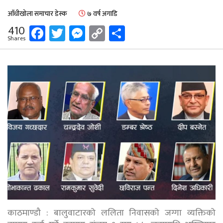
आँधीखोला समाचार डेस्क
७ वर्ष अगाडि
Facebook
Twitter
Messenger
Copy
Share
410
Shares
Link
काठमाण्डौ : बालुवाटारको ललिता निवासको जग्गा व्यक्तिको