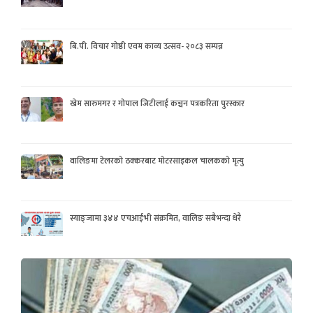
बि.पी. विचार गोष्ठी एवम काव्य उत्सव- २०८३ सम्पन्न
खेम सारुमगर र गोपाल जिटीलाई कञ्चन पत्रकरिता पुरस्कार
वालिङमा टेलरको ठक्करबाट मोटरसाइकल चालकको मृत्यु
स्याङ्जामा ३४४ एचआईभी संक्रमित, वालिङ सबैभन्दा धेरै