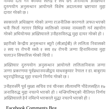
नाममा दर्ता गर्ने काममा संलग्न १ सय ७५ जनामाथि अख्तियार
दुरुपयोग अनुसन्धान आयोगले विशेष अदालतमा भ्रष्टाचार मुद्दा
दायर गरेको छ ।
सरकारले अधिग्रहण गरेको जग्गा राजनीतिक कारणले जफत भएको
भनी फिर्ता गराएर विभिन्न व्यक्तिको नाममा नामसारी गर्न सहयोग
गरेको अभियोगमा अख्तियारले उनीहरुविरुद्ध मुद्दा दायर गरेको हो ।
प्रहरीको केन्द्रीय अनुसन्धान ब्यूरो (सीआईबी) ले ललिता निवासको
२ सय ९९ रोपनी मध्ये १ सय १४ रोपनी जग्गा हिनामिनामा मुद्दा
चलाउन सिफारिस गरेको थियो ।
अख्त‍ियार दुरुपयोग अनुसन्धान आयोगले ललितानिवास जग्गा
जग्गा प्रकरणमा पूर्वप्रधानमन्त्रीद्वय माधवकुमार नेपाल र डा. बाबुराम
भट्टराईविरुद्ध मुद्दा नचल्ने निर्णय गरेको छ ।
उनीहरुसँगै पूर्व मुख्य सचिव एवं चीनका लीलामणि पौडेलसहित १७
जनाविरुद्ध मुद्दा नचल्ने भएको हो । मन्त्रिपरिषद्को नीतिगत निर्णय
अख्तियारले हेर्न नमिल्ने भएकाले मुद्धा नचल्ने भएको हो ।
Facebook Comments Box