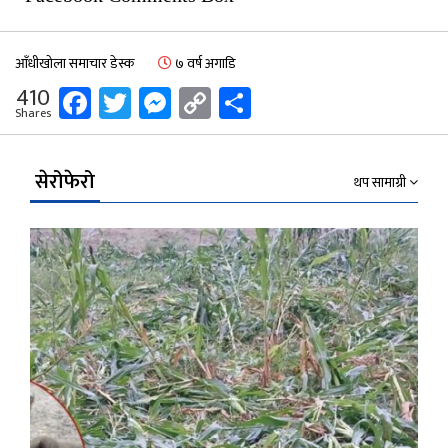
आँधीखोला समाचार डेस्क
७ वर्ष अगाडि
Facebook
Twitter
Messenger
Copy
Share
410
Shares
Link
सेरोफेरो
थप सामाग्री