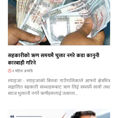
सहकारीको ऋण समयमै चुक्ता नगरे कडा कानुनी
कारबाही गरिने
१ महिना अगाडि
स्याङ्जा : स्याङ्जाको बिरुवा गाउँपालिकाले आफ्नो क्षेत्रभित्र
सञ्चालित सहकारी संस्थाहरूबाट ऋण लिई समयमै सावाँ तथा
ब्याज भुक्तानी नगर्ने ऋणीहरूलाई तत्काल…