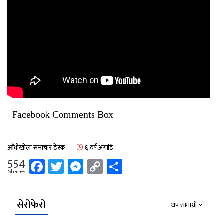
Facebook Comments Box
आँधीखोला समाचार डेस्क
६ वर्ष अगाडि
Facebook
Twitter
Messenger
Copy
Share
554
Shares
Link
सेरोफेरो
थप सामाग्री