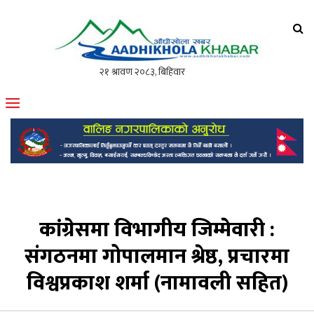
आँधीखोला खवर
मोफसलकै लोकप्रिय अनलाइन पत्रिका
कांग्रेसमा विभागीय जिम्मेवारी :
संगठनमा गोपालमान श्रेष्ठ, प्रचारमा
विश्वप्रकाश शर्मा (नामावली सहित)