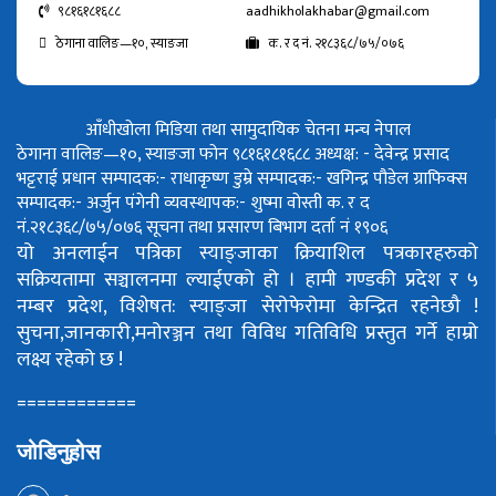
९८१६१८१६८८
aadhikholakhabar@gmail.com
ठेगाना वालिङ—१०, स्याङजा
क. र द नं. २१८३६८/७५/०७६
आँधीखोला मिडिया तथा सामुदायिक चेतना मन्च नेपाल
ठेगाना वालिङ—१०, स्याङजा फोन ९८१६१८१६८८
अध्यक्ष: - देवेन्द्र प्रसाद
भट्टराई
प्रधान सम्पादक:- राधाकृष्ण डुम्रे
सम्पादक:- खगिन्द्र पौडेल
ग्राफिक्स
सम्पादक:- अर्जुन पंगेनी
व्यवस्थापक:- शुष्मा वोस्ती
क. र द
नं.२१८३६८/७५/०७६
सूचना तथा प्रसारण बिभाग दर्ता नं १९०६
यो अनलाईन पत्रिका स्याङ्जाका क्रियाशिल पत्रकारहरुको
सक्रियतामा सञ्चालनमा ल्याईएको हो ।
हामी गण्डकी प्रदेश र ५
नम्बर प्रदेश, विशेषत: स्याङ्जा सेरोफेरोमा केन्द्रित रहनेछौ !
सुचना,जानकारी,मनोरञ्जन तथा विविध गतिविधि प्रस्तुत गर्ने हाम्रो
लक्ष्य रहेको छ !
============
जोडिनुहोस