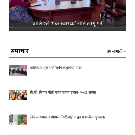
वालिङले ‘एक स्वास्थ्य’ नीति लागू गर्ने
समाचार
थप सामाग्री
वालिङमा सुरु भयो ‘कृषि एम्बुलेन्स’ सेवा
बि.पी. विचार गोष्ठी एवम काव्य उत्सव- २०८३ सम्पन्न
खेम सारुमगर र गोपाल जिटीलाई कञ्चन पत्रकरिता पुरस्कार