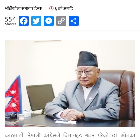
आँधीखोला समाचार डेस्क
६ वर्ष अगाडि
Facebook
Twitter
Messenger
Copy
Share
554
Shares
Link
काठमाडौं: नेपाली कांग्रेसले विभागहरु गठन गरेको छ। स्रोतका