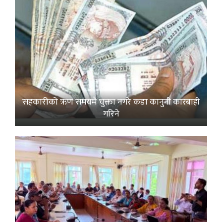
सहकारीको ऋण समयमै चुक्ता नगरे कडा कानुनी कारबाही
गरिने