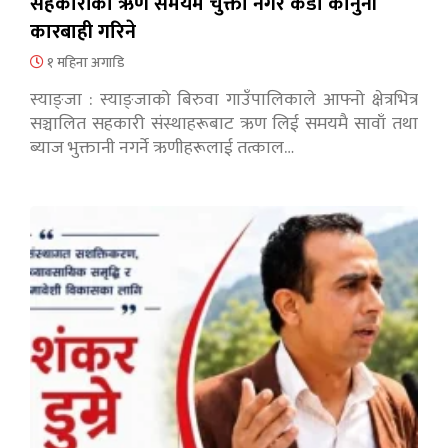
सहकारीको ऋण समयमै चुक्ता नगरे कडा कानुनी
कारबाही गरिने
१ महिना अगाडि
स्याङ्जा : स्याङ्जाको बिरुवा गाउँपालिकाले आफ्नो क्षेत्रभित्र
सञ्चालित सहकारी संस्थाहरूबाट ऋण लिई समयमै सावाँ तथा
ब्याज भुक्तानी नगर्ने ऋणीहरूलाई तत्काल…