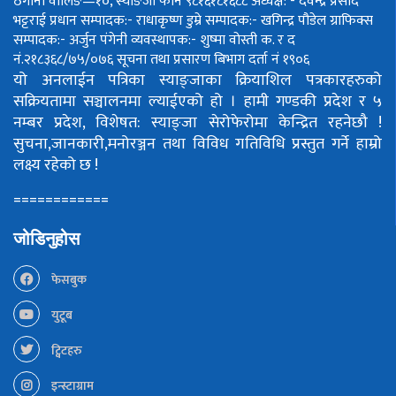
ठेगाना वालिङ—१०, स्याङजा फोन ९८१६१८१६८८
अध्यक्ष: - देवेन्द्र प्रसाद
भट्टराई
प्रधान सम्पादक:- राधाकृष्ण डुम्रे
सम्पादक:- खगिन्द्र पौडेल
ग्राफिक्स
सम्पादक:- अर्जुन पंगेनी
व्यवस्थापक:- शुष्मा वोस्ती
क. र द
नं.२१८३६८/७५/०७६
सूचना तथा प्रसारण बिभाग दर्ता नं १९०६
यो अनलाईन पत्रिका स्याङ्जाका क्रियाशिल पत्रकारहरुको
सक्रियतामा सञ्चालनमा ल्याईएको हो ।
हामी गण्डकी प्रदेश र ५
नम्बर प्रदेश, विशेषत: स्याङ्जा सेरोफेरोमा केन्द्रित रहनेछौ !
सुचना,जानकारी,मनोरञ्जन तथा विविध गतिविधि प्रस्तुत गर्ने हाम्रो
लक्ष्य रहेको छ !
============
जोडिनुहोस
फेसबुक
युटूब
ट्विटहरु
इन्स्टाग्राम