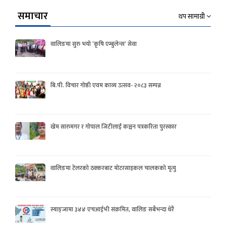
समाचार
थप सामाग्री
वालिङमा सुरु भयो ‘कृषि एम्बुलेन्स’ सेवा
बि.पी. विचार गोष्ठी एवम काव्य उत्सव- २०८३ सम्पन्न
खेम सारुमगर र गोपाल जिटीलाई कञ्चन पत्रकरिता पुरस्कार
वालिङमा टेलरको ठक्करबाट मोटरसाइकल चालकको मृत्यु
स्याङ्जामा ३४४ एचआईभी संक्रमित, वालिङ सबैभन्दा धेरै