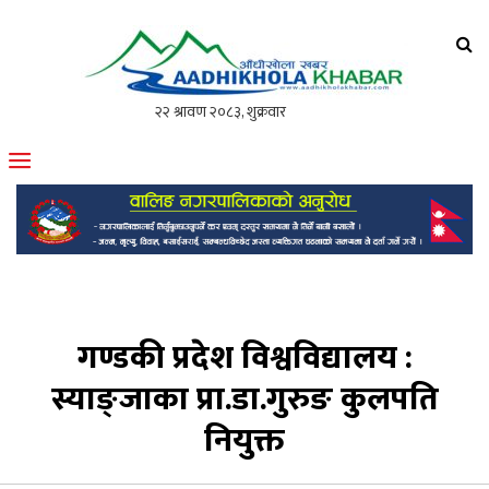
आँधीखोला खवर
मोफसलकै लोकप्रिय अनलाइन पत्रिका
गण्डकी प्रदेश विश्वविद्यालय :
स्याङ्जाका प्रा.डा.गुरुङ कुलपति
नियुक्त