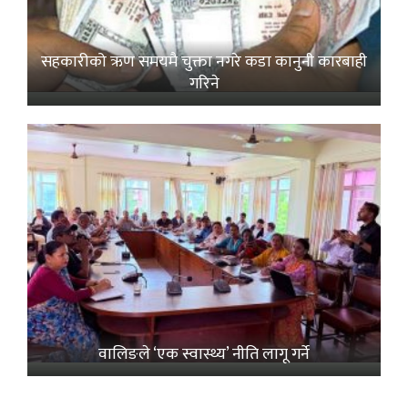
सहकारीको ऋण समयमै चुक्ता नगरे कडा कानुनी कारबाही
गरिने
वालिङले ‘एक स्वास्थ्य’ नीति लागू गर्ने