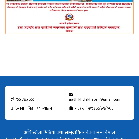
९८१६१८१६८८
aadhikholakhabar@gmail.com
ठेगाना वालिङ—१०, स्याङजा
क. र द नं. २१८३६८/७५/०७६
आँधीखोला मिडिया तथा सामुदायिक चेतना मन्च नेपाल