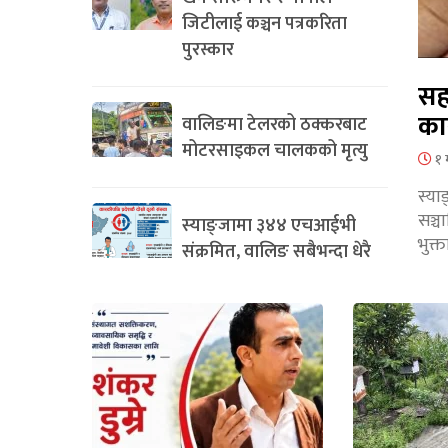
जिटीलाई कञ्चन पत्रकरिता
पुरस्कार
सह
का
वालिङमा टेलरको ठक्करबाट
मोटरसाइकल चालकको मृत्यु
१ 
स्या
सञ्
स्याङ्जामा ३४४ एचआईभी
भुक्
संक्रमित, वालिङ सबैभन्दा धेरै