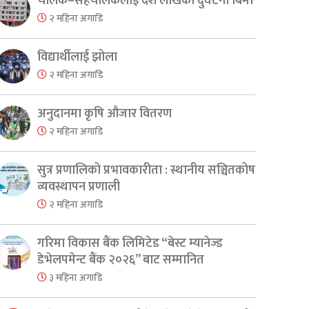
चालक–सहचालकलाई दश लाखको दुर्घटना बिमा
२ महिना अगाडि
विद्यार्थीलाई झोला
२ महिना अगाडि
अनुदानमा कृषि औजार वितरण
२ महिना अगाडि
सुत्र प्रणालिको प्रभावकारीता : स्थानीय सञ्चितकोष
व्यवस्थापन प्रणाली
२ महिना अगाडि
गरिमा विकास बैंक लिमिटेड “बेस्ट म्यानेज्ड
डेभेलपमेन्ट बैंक २०२६” बाट सम्मानित
३ महिना अगाडि