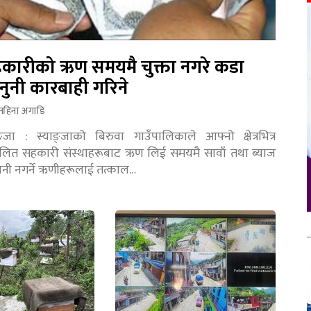
कारीको ऋण समयमै चुक्ता नगरे कडा
नुनी कारबाही गरिने
महिना अगाडि
ङ्जा : स्याङ्जाको बिरुवा गाउँपालिकाले आफ्नो क्षेत्रभित्र
चालित सहकारी संस्थाहरूबाट ऋण लिई समयमै सावाँ तथा ब्याज
तानी नगर्ने ऋणीहरूलाई तत्काल…