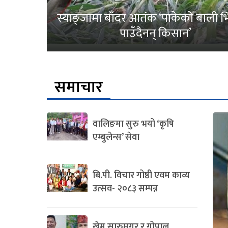
स्याङ्जामा बाँदर आतंक ‘पाकेको बाली भित
पाउँदैनन् किसान’
समाचार
वालिङमा सुरु भयो ‘कृषि
एम्बुलेन्स’ सेवा
बि.पी. विचार गोष्ठी एवम काव्य
उत्सव- २०८३ सम्पन्न
खेम सारुमगर र गोपाल