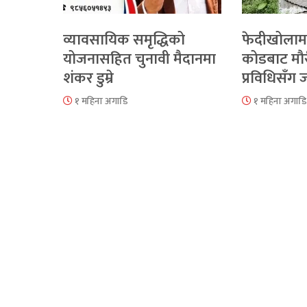
व्यावसायिक समृद्धिको
फेदीखोलाम
योजनासहित चुनावी मैदानमा
कोडबाट मौ
शंकर डुम्रे
प्रविधिसँग
१ महिना अगाडि
१ महिना अगाडि