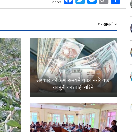
Shares
Link
थप सामाग्री
सहकारीको ऋण समयमै चुक्ता नगरे कडा
कानुनी कारबाही गरिने