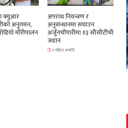
ा क्युआर
अपराध नियन्त्रण र
रीको अनुगमन,
अनुसन्धानमा सघाउन
 जोडियो मौरीपालन
अर्जुनचौपारीमा १३ सीसीटीभी
जडान
१ महिना अगाडि