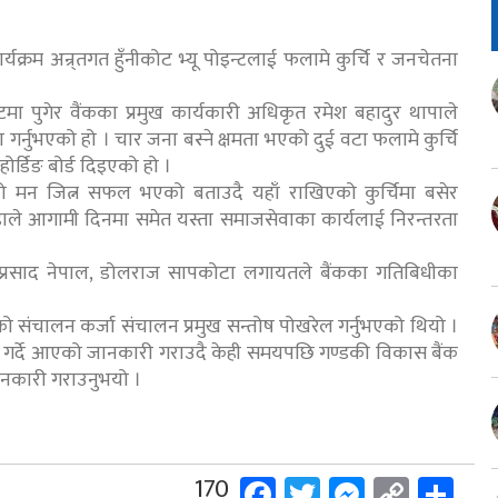
यक्रम अन्र्तगत हुँनीकोट भ्यू पोइन्टलाई फलामे कुर्चि र जनचेतना
ा पुगेर वैंकका प्रमुख कार्यकारी अधिकृत रमेश बहादुर थापाले
 गर्नुभएको हो । चार जना बस्ने क्षमता भएको दुई वटा फलामे कुर्चि
ोर्डिङ बोर्ड दिइएको हो ।
े सबैको मन जित्न सफल भएको बताउदै यहाँ राखिएको कुर्चिमा बसेर
उहाले आगामी दिनमा समेत यस्ता समाजसेवाका कार्यलाई निरन्तरता
ष्मीप्रसाद नेपाल, डोलराज सापकोटा लगायतले बैंकका गतिबिधीका
र्यक्रमको संचालन कर्जा संचालन प्रमुख सन्तोष पोखरेल गर्नुभएको थियो ।
यहरु गर्दे आएको जानकारी गराउदै केही समयपछि गण्डकी विकास बैंक
 जानकारी गराउनुभयो ।
Facebook
Twitter
Messeng
Copy
Sh
170