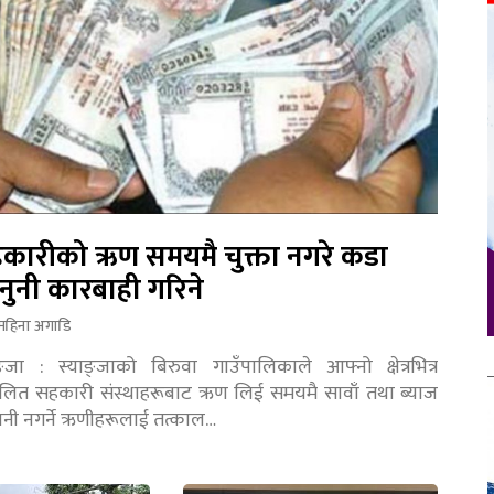
कारीको ऋण समयमै चुक्ता नगरे कडा
नुनी कारबाही गरिने
महिना अगाडि
ङ्जा : स्याङ्जाको बिरुवा गाउँपालिकाले आफ्नो क्षेत्रभित्र
चालित सहकारी संस्थाहरूबाट ऋण लिई समयमै सावाँ तथा ब्याज
तानी नगर्ने ऋणीहरूलाई तत्काल…