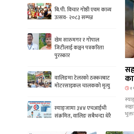
बि.पी. विचार गोष्ठी एवम काव्य
उत्सव- २०८३ सम्पन्न
खेम सारुमगर र गोपाल
जिटीलाई कञ्चन पत्रकरिता
पुरस्कार
सह
का
वालिङमा टेलरको ठक्करबाट
मोटरसाइकल चालकको मृत्यु
१ 
स्या
सञ्
स्याङ्जामा ३४४ एचआईभी
भुक्
संक्रमित, वालिङ सबैभन्दा धेरै