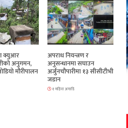
ा क्युआर
अपराध नियन्त्रण र
रीको अनुगमन,
अनुसन्धानमा सघाउन
 जोडियो मौरीपालन
अर्जुनचौपारीमा १३ सीसीटीभी
जडान
१ महिना अगाडि