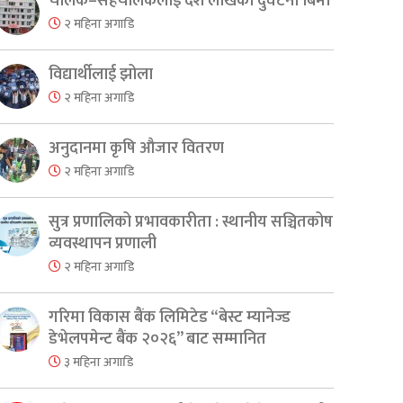
चालक–सहचालकलाई दश लाखको दुर्घटना बिमा
२ महिना अगाडि
विद्यार्थीलाई झोला
२ महिना अगाडि
er
are
अनुदानमा कृषि औजार वितरण
२ महिना अगाडि
सुत्र प्रणालिको प्रभावकारीता : स्थानीय सञ्चितकोष
व्यवस्थापन प्रणाली
२ महिना अगाडि
गरिमा विकास बैंक लिमिटेड “बेस्ट म्यानेज्ड
डेभेलपमेन्ट बैंक २०२६” बाट सम्मानित
३ महिना अगाडि