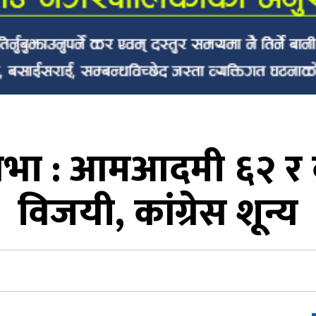
सभा : आमआदमी ६२ र 
विजयी, कांग्रेस शून्य