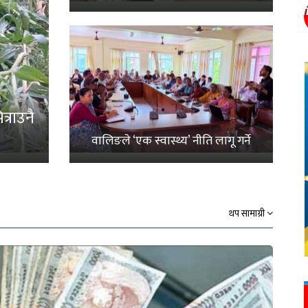
्राउनै
वालिङले ‘एक स्वास्थ्य’ नीति लागू गर्ने
थप सामाग्री