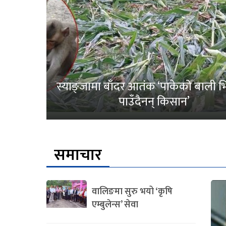
स्याङ्जामा बाँदर आतंक ‘पाकेको बाली भित
पाउँदैनन् किसान’
समाचार
वालिङमा सुरु भयो ‘कृषि
एम्बुलेन्स’ सेवा