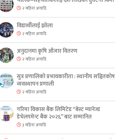
चालक–सहचालकलाई दश लाखको दुर्घटना बिमा
२ महिना अगाडि
विद्यार्थीलाई झोला
२ महिना अगाडि
अनुदानमा कृषि औजार वितरण
२ महिना अगाडि
सुत्र प्रणालिको प्रभावकारीता : स्थानीय सञ्चितकोष
er
are
व्यवस्थापन प्रणाली
२ महिना अगाडि
गरिमा विकास बैंक लिमिटेड “बेस्ट म्यानेज्ड
डेभेलपमेन्ट बैंक २०२६” बाट सम्मानित
३ महिना अगाडि