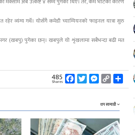
का मेक्साम अब उत्कष्ट ४ सम्म पुगेका थिए। तर, कम भोटका कारण
हेर व्यंग्य गर्थे। योसँगै कमेडी च्याम्पियनको फाइनल यात्रा सुरु
गर (खबपु) पुगेका छन्। खबपुले यो शृंखलामा सबैभन्दा बढी मत
Facebook
Twitter
Messeng
Copy
Sh
485
Shares
Link
थप सामाग्री