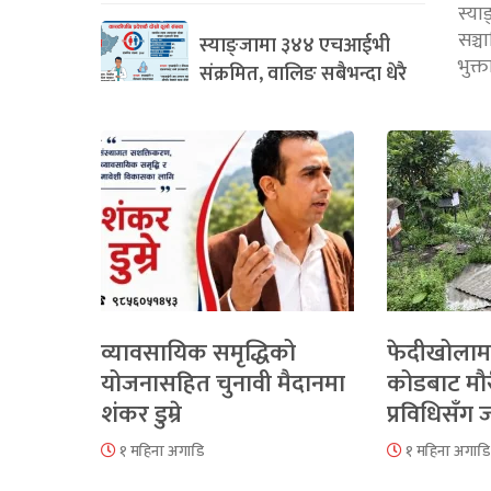
स्या
सञ्
स्याङ्जामा ३४४ एचआईभी
भुक्
संक्रमित, वालिङ सबैभन्दा धेरै
व्यावसायिक समृद्धिको
फेदीखोलाम
योजनासहित चुनावी मैदानमा
कोडबाट मौ
शंकर डुम्रे
प्रविधिसँग
१ महिना अगाडि
१ महिना अगाडि