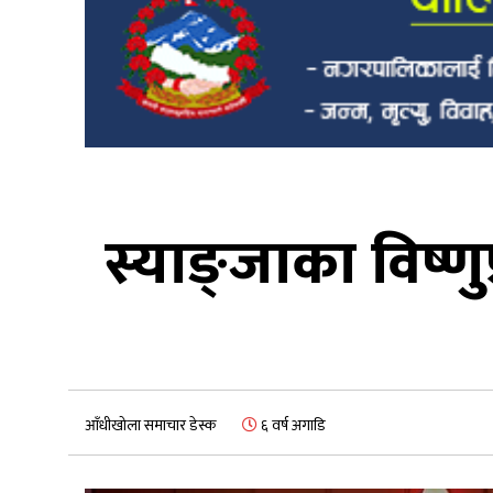
स्याङ्जाका विष्णु
आँधीखोला समाचार डेस्क
६ वर्ष अगाडि