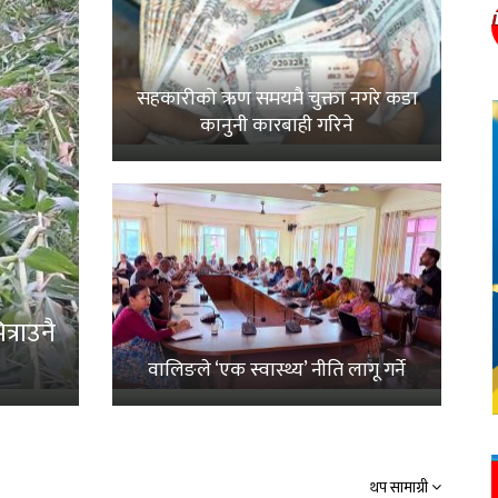
सहकारीको ऋण समयमै चुक्ता नगरे कडा
कानुनी कारबाही गरिने
्राउनै
वालिङले ‘एक स्वास्थ्य’ नीति लागू गर्ने
थप सामाग्री