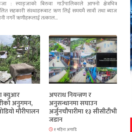
ङ्जा : स्याङ्जाको बिरुवा गाउँपालिकाले आफ्नो क्षेत्रभित्र
चालित सहकारी संस्थाहरूबाट ऋण लिई समयमै सावाँ तथा ब्याज
तानी नगर्ने ऋणीहरूलाई तत्काल…
ा क्युआर
अपराध नियन्त्रण र
रीको अनुगमन,
अनुसन्धानमा सघाउन
 जोडियो मौरीपालन
अर्जुनचौपारीमा १३ सीसीटीभी
जडान
१ महिना अगाडि