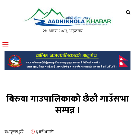
आँधीखोला खवर
मोफसलकै लोकप्रिय अनलाइन पत्रिका
बिरुवा गाउपालिकाको छैठौ गाउँसभा
सम्पन्न ।
राधाकृष्ण डुम्रे
६ वर्ष अगाडि