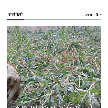
Link
सेरोफेरो
थप सामाग्री
स्याङ्जामा बाँदर आतंक ‘पाकेको बाली