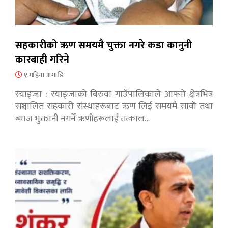
सहकारीको ऋण समयमै चुक्ता नगरे कडा कानुनी
कारबाही गरिने
१ महिना अगाडि
स्याङ्जा : स्याङ्जाको बिरुवा गाउँपालिकाले आफ्नो क्षेत्रभित्र
सञ्चालित सहकारी संस्थाहरूबाट ऋण लिई समयमै सावाँ तथा
ब्याज भुक्तानी नगर्ने ऋणीहरूलाई तत्काल…