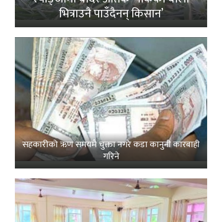
भित्राउनै पाउँदैनन् किसान’
सहकारीको ऋण समयमै चुक्ता नगरे कडा कानुनी कारबाही
गरिने