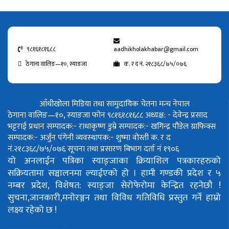
९८१६१८१६८८
aadhikholakhabar@gmail.com
ठेगाना वालिङ—१०, स्याङजा
क. र द नं. २१८३६८/७५/०७६
आँधीखोला मिडिया तथा सामुदायिक चेतना मन्च नेपाल
ठेगाना वालिङ—१०, स्याङजा फोन ९८१६१८१६८८
अध्यक्ष: - देवेन्द्र प्रसाद
भट्टराई
प्रधान सम्पादक:- राधाकृष्ण डुम्रे
सम्पादक:- खगिन्द्र पौडेल
ग्राफिक्स
सम्पादक:- अर्जुन पंगेनी
व्यवस्थापक:- शुष्मा वोस्ती
क. र द
नं.२१८३६८/७५/०७६
सूचना तथा प्रसारण बिभाग दर्ता नं १९०६
यो अनलाईन पत्रिका स्याङ्जाका क्रियाशिल पत्रकारहरुको
सक्रियतामा सञ्चालनमा ल्याईएको हो ।
हामी गण्डकी प्रदेश र ५
नम्बर प्रदेश, विशेषत: स्याङ्जा सेरोफेरोमा केन्द्रित रहनेछौ !
सुचना,जानकारी,मनोरञ्जन तथा विविध गतिविधि प्रस्तुत गर्ने हाम्रो
लक्ष्य रहेको छ !