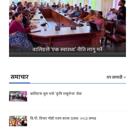
वालिङले ‘एक स्वास्थ्य’ नीति लागू गर्ने
समाचार
थप सामाग्री
वालिङमा सुरु भयो ‘कृषि एम्बुलेन्स’ सेवा
बि.पी. विचार गोष्ठी एवम काव्य उत्सव- २०८३ सम्पन्न