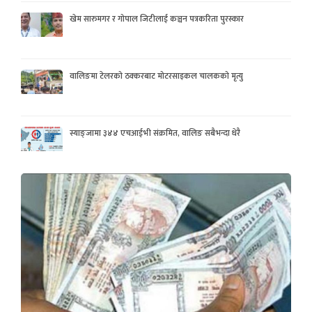
खेम सारुमगर र गोपाल जिटीलाई कञ्चन पत्रकरिता पुरस्कार
वालिङमा टेलरको ठक्करबाट मोटरसाइकल चालकको मृत्यु
स्याङ्जामा ३४४ एचआईभी संक्रमित, वालिङ सबैभन्दा धेरै