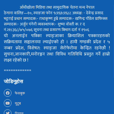
आँधीखोला मिडिया तथा सामुदायिक चेतना मन्च नेपाल
ठेगाना वालिङ—१०, स्याङजा फोन ९८१६१८१६८८
अध्यक्ष: - देवेन्द्र प्रसाद
भट्टराई
प्रधान सम्पादक:- राधाकृष्ण डुम्रे
सम्पादक:- खगिन्द्र पौडेल
ग्राफिक्स
सम्पादक:- अर्जुन पंगेनी
व्यवस्थापक:- शुष्मा वोस्ती
क. र द
नं.२१८३६८/७५/०७६
सूचना तथा प्रसारण बिभाग दर्ता नं १९०६
यो अनलाईन पत्रिका स्याङ्जाका क्रियाशिल पत्रकारहरुको
सक्रियतामा सञ्चालनमा ल्याईएको हो ।
हामी गण्डकी प्रदेश र ५
नम्बर प्रदेश, विशेषत: स्याङ्जा सेरोफेरोमा केन्द्रित रहनेछौ !
सुचना,जानकारी,मनोरञ्जन तथा विविध गतिविधि प्रस्तुत गर्ने हाम्रो
लक्ष्य रहेको छ !
============
जोडिनुहोस
फेसबुक
युटूब
ट्विटहरु