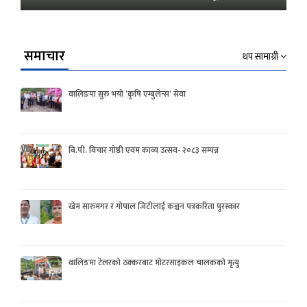
समाचार
थप सामाग्री
वालिङमा सुरु भयो ‘कृषि एम्बुलेन्स’ सेवा
बि.पी. विचार गोष्ठी एवम काव्य उत्सव- २०८३ सम्पन्न
खेम सारुमगर र गोपाल जिटीलाई कञ्चन पत्रकरिता पुरस्कार
वालिङमा टेलरको ठक्करबाट मोटरसाइकल चालकको मृत्यु