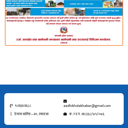
९८१६१८१६८८
aadhikholakhabar@gmail.com
ठेगाना वालिङ—१०, स्याङजा
क. र द नं. २१८३६८/७५/०७६