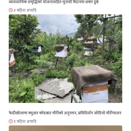
व्यावसायिक समृद्धिको योजनासहित चुनावी मैदानमा शंकर डुम्रे
१ महिना अगाडि
फेदीखोलामा क्युआर कोडबाट मौरीको अनुगमन, प्रविधिसँग जोडियो मौरीपालन
१ महिना अगाडि