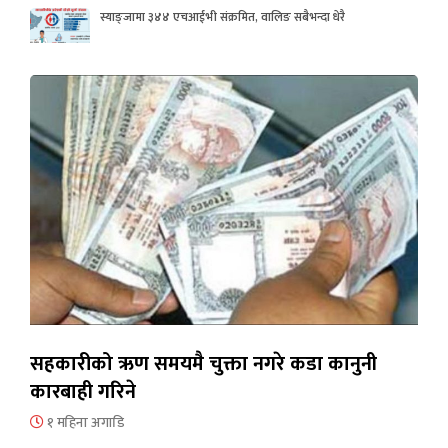
स्याङ्जामा ३४४ एचआईभी संक्रमित, वालिङ सबैभन्दा धेरै
सहकारीको ऋण समयमै चुक्ता नगरे कडा कानुनी
कारबाही गरिने
१ महिना अगाडि