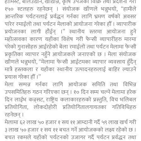
होमिस्टे, बालउद्यान, खाद्यान्न, कृषि उपजको विक्रि तथा प्रदर्शनी गरी
१५० स्टलहरु रहनेछन् । संयोजक खाँणले भन्नुभयो, “हामीले
आन्तरिक पर्यटनलाई प्रर्वद्धन गर्नका लागि भ्रमण वर्षको अवसर
पारेर रमाईलो तथा पर्यटन मेलाको आयोजना गरेका हौँ । व्यापारीक
प्रयोजनका लागी हौईन् ।” स्थानीय स्तरमा आयोजना हुने
महोत्सवका कारण यहाँका विशेष गरी फेन्सी व्यापारीहरु मारमा
परेको गुनासोहरु आईरहेको बेला रमाईलो तथा पर्यटन मेलामा फेन्सी
प्रकृतिका व्यापार नहुँने आयोजकले जनाएको छ । मेला संयोजक
खाँंणले भन्नुभयो, “मेलामा फेन्सी आईटमका व्यापार व्यवसाय हुँदैन्
मात्रै हस्तकला र यहाँका स्थानीय उत्पादनहरुलाई बाहिर ल्याउने
प्रयास गरेका हौँ ।”
मेला सम्पन्न गर्नका लागि आयोजक समिति तथा विभिन्न
उपसमितिहरु गठन गरिएका छन् । १० दिन सम्म चल्ने मेलामा हरेक
दिन लाईभ कन्र्सट, राष्ट्रिय कलाकारहरुको प्रस्तुति, विच भलिबल
प्रतियोगिता, लोकदोहोरी प्रतियोगितालगायतका गतिविधिहरु
रहनेछन् ।
मेलामा ६२ लाख ५० हजार १ सय ११ आम्दानी गर्दै ५९ लाख खर्च गरी
३ लाख ५० हजार १ सय ११ बचत गर्ने आयोजकको लक्ष्य रहेको छ ।
बचत रकमले यहाँको पर्यटनको उजागर गर्दै पर्यटन प्रर्वद्धन तथा