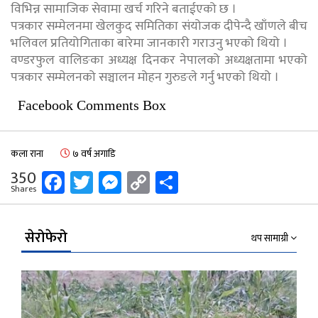
विभिन्न सामाजिक सेवामा खर्च गरिने बताईएको छ ।
पत्रकार सम्मेलनमा खेलकुद समितिका संयोजक दीपेन्दै खाँणले बीच
भलिवल प्रतियोगिताका बारेमा जानकारी गराउनु भएको थियो ।
वण्डरफुल वालिङका अध्यक्ष दिनकर नेपालको अध्यक्षतामा भएको
पत्रकार सम्मेलनको सञ्चालन मोहन गुरुङले गर्नु भएको थियो ।
Facebook Comments Box
कला राना
७ वर्ष अगाडि
Facebook
Twitter
Messenger
Copy
Share
350
Shares
Link
सेरोफेरो
थप सामाग्री