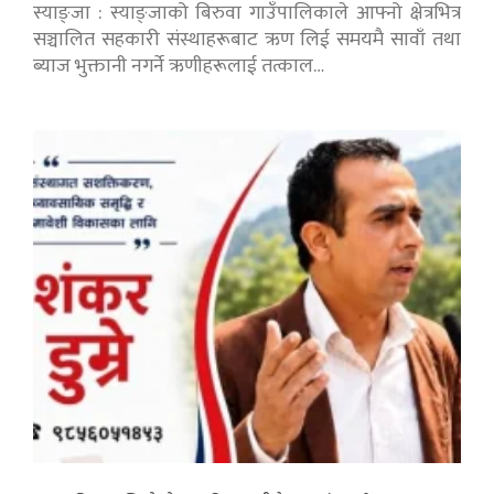
स्याङ्जा : स्याङ्जाको बिरुवा गाउँपालिकाले आफ्नो क्षेत्रभित्र
सञ्चालित सहकारी संस्थाहरूबाट ऋण लिई समयमै सावाँ तथा
ब्याज भुक्तानी नगर्ने ऋणीहरूलाई तत्काल…