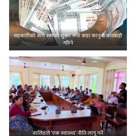
सहकारीको ऋण समयमै चुक्ता नगरे कडा कानुनी कारबाही
गरिने
वालिङले ‘एक स्वास्थ्य’ नीति लागू गर्ने