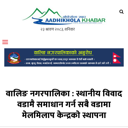
आँधीखोला खवर
मोफसलकै लोकप्रिय अनलाइन पत्रिका
वालिङ नगरपालिका : स्थानीय विवाद
वडामै समाधान गर्न सबै वडामा
मेलमिलाप केन्द्रकाे स्थापना