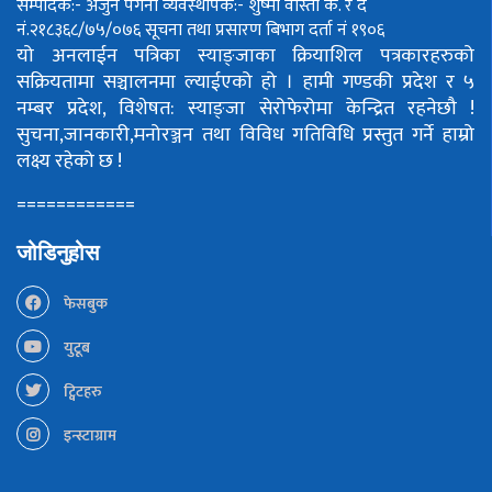
सम्पादक:- अर्जुन पंगेनी
व्यवस्थापक:- शुष्मा वोस्ती
क. र द
नं.२१८३६८/७५/०७६
सूचना तथा प्रसारण बिभाग दर्ता नं १९०६
यो अनलाईन पत्रिका स्याङ्जाका क्रियाशिल पत्रकारहरुको
सक्रियतामा सञ्चालनमा ल्याईएको हो ।
हामी गण्डकी प्रदेश र ५
नम्बर प्रदेश, विशेषत: स्याङ्जा सेरोफेरोमा केन्द्रित रहनेछौ !
सुचना,जानकारी,मनोरञ्जन तथा विविध गतिविधि प्रस्तुत गर्ने हाम्रो
लक्ष्य रहेको छ !
============
जोडिनुहोस
फेसबुक
युटूब
ट्विटहरु
इन्स्टाग्राम