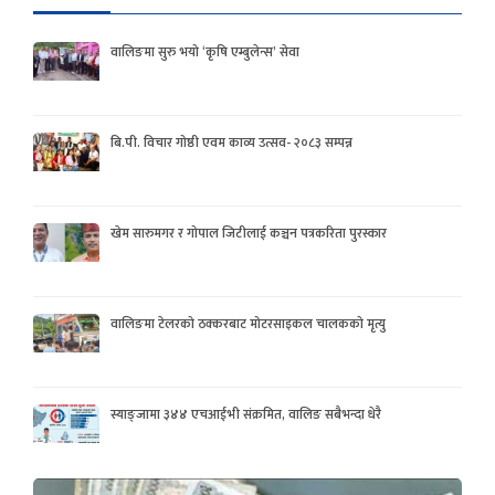
वालिङमा सुरु भयो ‘कृषि एम्बुलेन्स’ सेवा
बि.पी. विचार गोष्ठी एवम काव्य उत्सव- २०८३ सम्पन्न
खेम सारुमगर र गोपाल जिटीलाई कञ्चन पत्रकरिता पुरस्कार
वालिङमा टेलरको ठक्करबाट मोटरसाइकल चालकको मृत्यु
स्याङ्जामा ३४४ एचआईभी संक्रमित, वालिङ सबैभन्दा धेरै