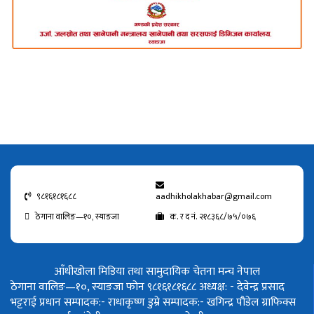
९८१६१८१६८८
aadhikholakhabar@gmail.com
ठेगाना वालिङ—१०, स्याङजा
क. र द नं. २१८३६८/७५/०७६
आँधीखोला मिडिया तथा सामुदायिक चेतना मन्च नेपाल
ठेगाना वालिङ—१०, स्याङजा फोन ९८१६१८१६८८
अध्यक्ष: - देवेन्द्र प्रसाद
भट्टराई
प्रधान सम्पादक:- राधाकृष्ण डुम्रे
सम्पादक:- खगिन्द्र पौडेल
ग्राफिक्स