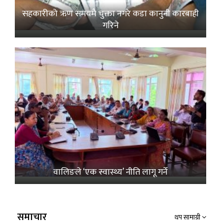
सहकारीको ऋण समयमै चुक्ता नगरे कडा कानुनी कारबाही
गरिने
वालिङले ‘एक स्वास्थ्य’ नीति लागू गर्ने
समाचार
थप सामाग्री