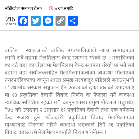
आँधीखोला समाचार डेस्क
७ वर्ष अगाडि
Facebook
Twitter
Messenger
Copy
Share
216
Shares
Link
वालिङ : स्याङ्जाको वालिङ नगरपालिकाले न्याय सम्पादनका
लागि सबै वडामा मेलमिलाप केन्द्र स्थापना गरेको छ । नगरभित्रका
१४ वटै वडा कार्यालयमा मेलमिलाप केन्द्र स्थापना गरेको छ भने सबै
वडामा वडा संयोजकसहित मेलमिलापकर्ताको व्यवस्था मिलाएको
नगरपालिकाका कानून शाखा प्रमुख नरबहादुर पौडेलले बताउनुभयो
। “स्थानीय सरकार सञ्चालन ऐन २०७४ को दफा ४७ को उपदफा १
मा १३ प्रकृतिका देवानी विवाद निर्णय वा फैसला गर्ने व्यवस्था
न्यायिक समितिमा रहेको छ”, कानून शाखा प्रमुख पौडेलले भन्नुभयो,
“४७ को उपदफा २ अनुसार ११ प्रकृतिका देवानी तथा एक वर्षसम्म
कैद सजाय हुने फौजदारी प्रकृतिका विवाद मेलमिलापका
माध्यमबाट निरुपण गरिने व्यवस्था भएकाले तिनै ११ प्रकृतिका
विवाद वडास्तरमै मेलमिलापकर्ताले निरुपण गर्नेछन् ।