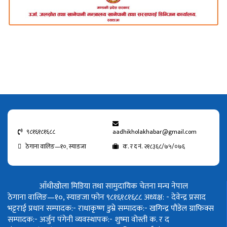
९८१६१८१६८८
aadhikholakhabar@gmail.com
ठेगाना वालिङ—१०, स्याङजा
क. र द नं. २१८३६८/७५/०७६
आँधीखोला मिडिया तथा सामुदायिक चेतना मन्च नेपाल
ठेगाना वालिङ—१०, स्याङजा फोन ९८१६१८१६८८
अध्यक्ष: - देवेन्द्र प्रसाद
भट्टराई
प्रधान सम्पादक:- राधाकृष्ण डुम्रे
सम्पादक:- खगिन्द्र पौडेल
ग्राफिक्स
सम्पादक:- अर्जुन पंगेनी
व्यवस्थापक:- शुष्मा वोस्ती
क. र द