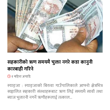
सहकारीको ऋण समयमै चुक्ता नगरे कडा कानुनी
कारबाही गरिने
१ महिना अगाडि
स्याङ्जा : स्याङ्जाको बिरुवा गाउँपालिकाले आफ्नो क्षेत्रभित्र
सञ्चालित सहकारी संस्थाहरूबाट ऋण लिई समयमै सावाँ तथा
ब्याज भुक्तानी नगर्ने ऋणीहरूलाई तत्काल…