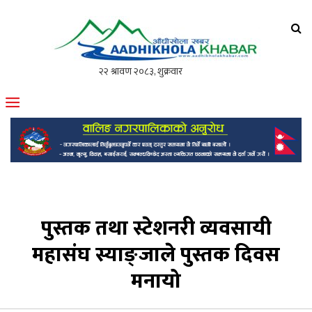
आँधीखोला खवर
मोफसलकै लोकप्रिय अनलाइन पत्रिका
पुस्तक तथा स्टेशनरी व्यवसायी
महासंघ स्याङ्जाले पुस्तक दिवस
मनायो