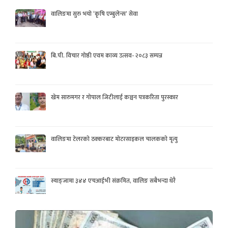
वालिङमा सुरु भयो ‘कृषि एम्बुलेन्स’ सेवा
बि.पी. विचार गोष्ठी एवम काव्य उत्सव- २०८३ सम्पन्न
खेम सारुमगर र गोपाल जिटीलाई कञ्चन पत्रकरिता पुरस्कार
वालिङमा टेलरको ठक्करबाट मोटरसाइकल चालकको मृत्यु
स्याङ्जामा ३४४ एचआईभी संक्रमित, वालिङ सबैभन्दा धेरै