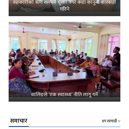
सहकारीको ऋण समयमै चुक्ता नगरे कडा कानुनी कारबाही
गरिने
वालिङले ‘एक स्वास्थ्य’ नीति लागू गर्ने
समाचार
थप सामाग्री