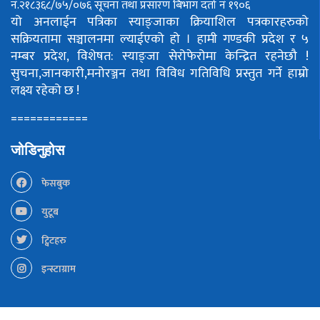
नं.२१८३६८/७५/०७६
सूचना तथा प्रसारण बिभाग दर्ता नं १९०६
यो अनलाईन पत्रिका स्याङ्जाका क्रियाशिल पत्रकारहरुको
सक्रियतामा सञ्चालनमा ल्याईएको हो ।
हामी गण्डकी प्रदेश र ५
नम्बर प्रदेश, विशेषत: स्याङ्जा सेरोफेरोमा केन्द्रित रहनेछौ !
सुचना,जानकारी,मनोरञ्जन तथा विविध गतिविधि प्रस्तुत गर्ने हाम्रो
लक्ष्य रहेको छ !
============
जोडिनुहोस
फेसबुक
युटूब
ट्विटहरु
इन्स्टाग्राम