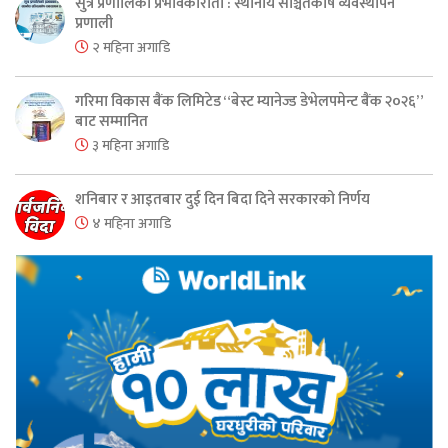
सुत्र प्रणालिको प्रभावकारीता : स्थानीय सञ्चितकोष व्यवस्थापन
प्रणाली
२ महिना अगाडि
गरिमा विकास बैंक लिमिटेड “बेस्ट म्यानेज्ड डेभेलपमेन्ट बैंक २०२६”
बाट सम्मानित
३ महिना अगाडि
शनिबार र आइतबार दुई दिन बिदा दिने सरकारको निर्णय
४ महिना अगाडि